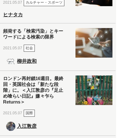
カルチャー・スポーツ
2021.05.07
ヒナタカ
頻発する「検索汚染」とキー
ワードによる検索の限界
社会
2021.05.07
柳井政和
ロンドン再封鎖16週目。最終
回・英国社会は「新たな段
階」に。＜入江敦彦の『足止
め喰らい日記』嫌々乍ら
Returns＞
国際
2021.05.07
入江敦彦