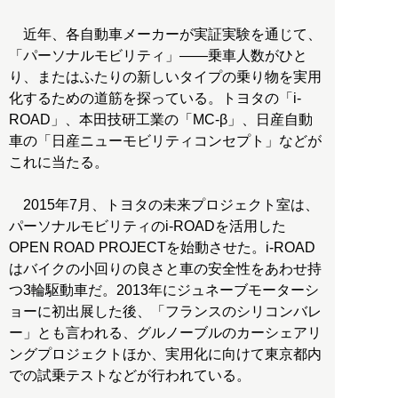
近年、各自動車メーカーが実証実験を通じて、
「パーソナルモビリティ」――乗車人数がひと
り、またはふたりの新しいタイプの乗り物を実用
化するための道筋を探っている。トヨタの「i-
ROAD」、本田技研工業の「MC-β」、日産自動
車の「日産ニューモビリティコンセプト」などが
これに当たる。
2015年7月、トヨタの未来プロジェクト室は、
パーソナルモビリティのi-ROADを活用した
OPEN ROAD PROJECTを始動させた。i-ROAD
はバイクの小回りの良さと車の安全性をあわせ持
つ3輪駆動車だ。2013年にジュネーブモーターシ
ョーに初出展した後、「フランスのシリコンバレ
ー」とも言われる、グルノーブルのカーシェアリ
ングプロジェクトほか、実用化に向けて東京都内
での試乗テストなどが行われている。