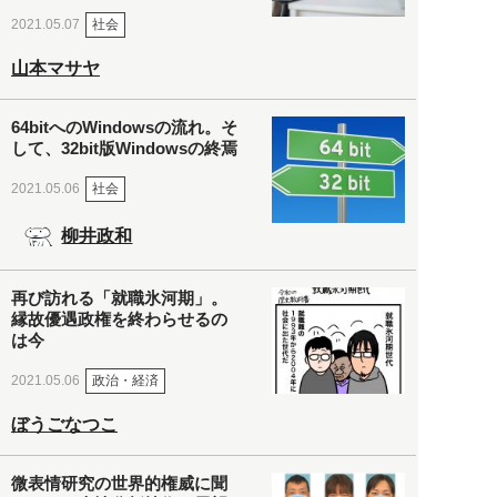
社会
2021.05.07
山本マサヤ
64bitへのWindowsの流れ。そ
して、32bit版Windowsの終焉
社会
2021.05.06
柳井政和
再び訪れる「就職氷河期」。
縁故優遇政権を終わらせるの
は今
政治・経済
2021.05.06
ぼうごなつこ
微表情研究の世界的権威に聞