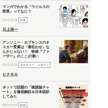
マンガでわかる「ウイルスの
変異」ってなに？
社会
2021.05.04
川上浩一
アンソニー・ホプキンスのオ
スカー受賞は「番狂わせ」な
んかじゃない！ 映画『ファ
ーザー』のここが凄い
カルチャー・スポーツ
2021.05.03
ヒナタカ
ネットで話題の「陰謀論チャ
ート」を徹底解説＆日本語訳
してみた
社会
2021.05.03