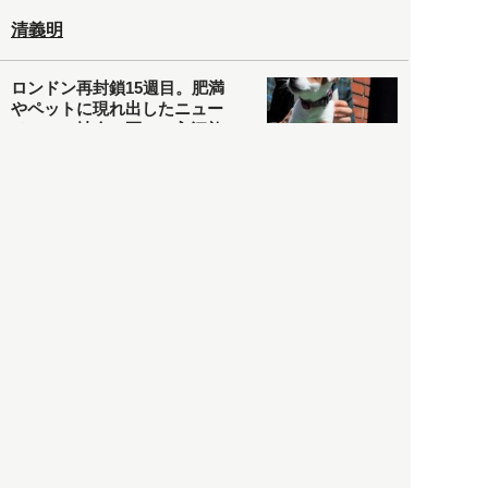
清義明
ロンドン再封鎖15週目。肥満
やペットに現れ出したニュー
ノーマル社会の歪み＜入江敦
彦の『足止め喰らい日記』
嫌々乍らReturns＞
社会
2021.05.02
入江敦彦
「ケーキの出前」に「高級ブ
ランドのサブスク」も――コ
ロナ禍のなか「進化」する百
貨店
政治・経済
2021.05.02
都市商業研究所