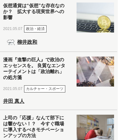
仮想通貨は“仮想”な存在なの
か？ 拡大する現実世界への
影響
政治・経済
2021.05.07
柳井政和
漫画『進撃の巨人』で政治の
エッセンスを。 良質なエンタ
ーテイメントは「政治離れ」
の処方箋
カルチャー・スポーツ
2021.05.07
井田 真人
上司の「応援」なんて部下に
は響かない！？ 今すぐ職場
に導入するべきモチベーショ
ンアップの方法