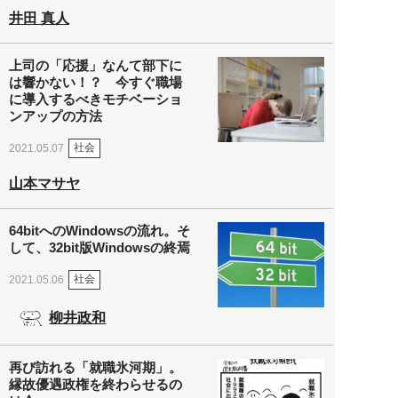
井田 真人
上司の「応援」なんて部下に
は響かない！？ 今すぐ職場
に導入するべきモチベーショ
ンアップの方法
社会
2021.05.07
山本マサヤ
64bitへのWindowsの流れ。そ
して、32bit版Windowsの終焉
社会
2021.05.06
柳井政和
再び訪れる「就職氷河期」。
縁故優遇政権を終わらせるの