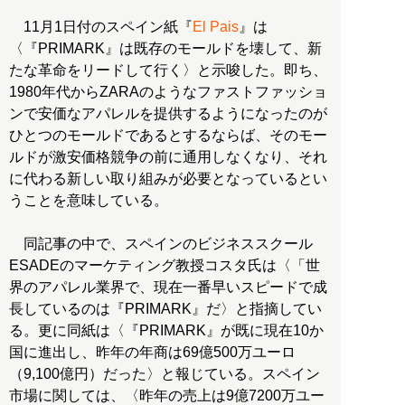
11月1日付のスペイン紙『
El Pais
』は
〈『PRIMARK』は既存のモールドを壊して、新
たな革命をリードして行く〉と示唆した。即ち、
1980年代からZARAのようなファストファッショ
ンで安価なアパレルを提供するようになったのが
ひとつのモールドであるとするならば、そのモー
ルドが激安価格競争の前に通用しなくなり、それ
に代わる新しい取り組みが必要となっているとい
うことを意味している。
同記事の中で、スペインのビジネススクール
ESADEのマーケティング教授コスタ氏は〈「世
界のアパレル業界で、現在一番早いスピードで成
長しているのは『PRIMARK』だ〉と指摘してい
る。更に同紙は〈『PRIMARK』が既に現在10か
国に進出し、昨年の年商は69億500万ユーロ
（9,100億円）だった〉と報じている。スペイン
市場に関しては、〈昨年の売上は9億7200万ユー