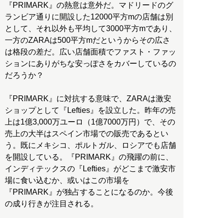
『PRIMARK』の熱意は意外だ。マドリードのグ
ランビア通りに開設した12000平方mの店舗は別
として、それ以外も平均して3000平方mであり、
一方のZARAは500平方mだというからその広さ
は格段の差だ。広い店舗面積でファスト・ファッ
ションにありがちな安っぽさをカバーしているの
だろうか？
『PRIMARK』に対抗する意味で、ZARAは激安
ショップとして『Lefties』を設立した。昨年の売
上は1億3,000万ユーロ（1億7000万円）で、その
売上の大半はスペイン市場での販売であるとい
う。既にメキシコ、ポルトガル、ロシアでも店舗
を開設している。『PRIMARK』の飛躍の前に、
インディテックスの『Lefties』がどこまで激安市
場に食い込むか、或いはこの市場を
『PRIMARK』が独占することになるのか。今後
の成り行きが注目される。