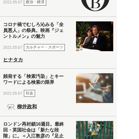
政治・経済
2021.05.07
コロナ禍でむしろ沁みる「全
員悪人」の祭典。映画『ジェ
ントルメン』の魅力
カルチャー・スポーツ
2021.05.07
ヒナタカ
頻発する「検索汚染」とキー
ワードによる検索の限界
社会
2021.05.07
柳井政和
ロンドン再封鎖16週目。最終
回・英国社会は「新たな段
階」に。＜入江敦彦の『足止