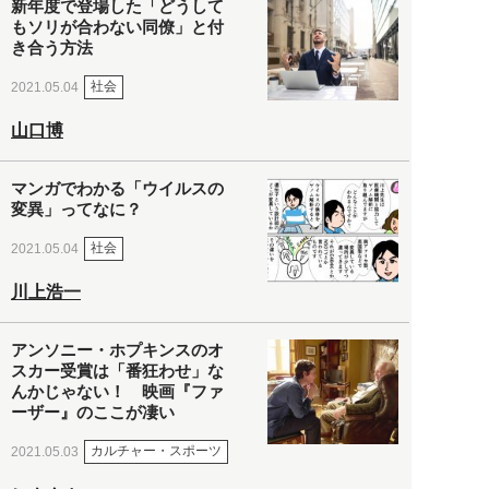
新年度で登場した「どうして
もソリが合わない同僚」と付
き合う方法
社会
2021.05.04
山口博
マンガでわかる「ウイルスの
変異」ってなに？
社会
2021.05.04
川上浩一
アンソニー・ホプキンスのオ
スカー受賞は「番狂わせ」な
んかじゃない！ 映画『ファ
ーザー』のここが凄い
カルチャー・スポーツ
2021.05.03