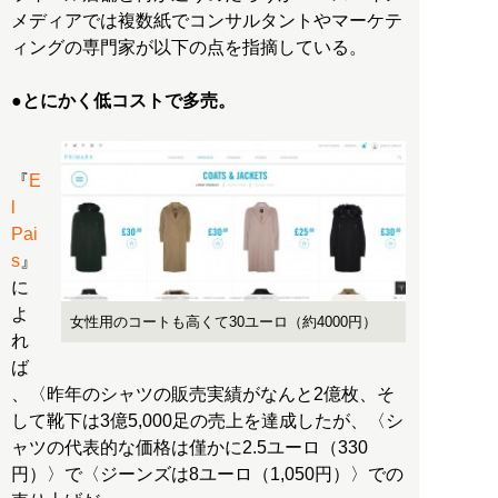
メディアでは複数紙でコンサルタントやマーケテ
ィングの専門家が以下の点を指摘している。
●とにかく低コストで多売。
『
E
l
Pai
s
』
に
よ
女性用のコートも高くて30ユーロ（約4000円）
れ
ば
、〈昨年のシャツの販売実績がなんと2億枚、そ
して靴下は3億5,000足の売上を達成したが、〈シ
ャツの代表的な価格は僅かに2.5ユーロ（330
円）〉で〈ジーンズは8ユーロ（1,050円）〉での