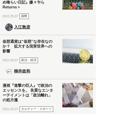
め喰らい日記』嫌々乍ら
Returns＞
国際
2021.05.07
入江敦彦
仮想通貨は“仮想”な存在なの
か？ 拡大する現実世界への
影響
政治・経済
2021.05.07
柳井政和
漫画『進撃の巨人』で政治の
エッセンスを。 良質なエンタ
ーテイメントは「政治離れ」
の処方箋
カルチャー・スポーツ
2021.05.07