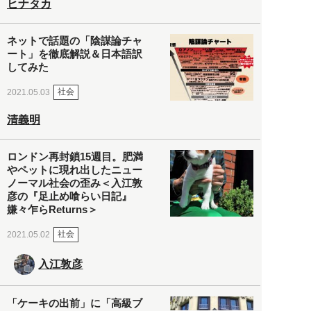
ヒナタカ
ネットで話題の「陰謀論チャ
ート」を徹底解説＆日本語訳
してみた
社会
2021.05.03
清義明
ロンドン再封鎖15週目。肥満
やペットに現れ出したニュー
ノーマル社会の歪み＜入江敦
彦の『足止め喰らい日記』
嫌々乍らReturns＞
社会
2021.05.02
入江敦彦
「ケーキの出前」に「高級ブ