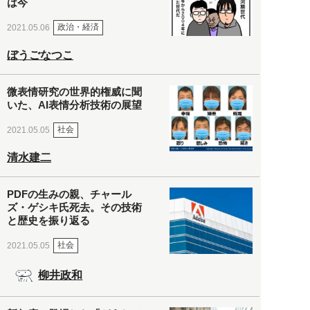
は今
政治・経済
2021.05.06
ぼうごなつこ
微表情研究の世界的権威に聞
いた、AI表情分析技術の展望
社会
2021.05.05
清水建二
PDFの生みの親、チャール
ズ・ゲシキ氏死去。その技術
と歴史を振り返る
社会
2021.05.05
柳井政和