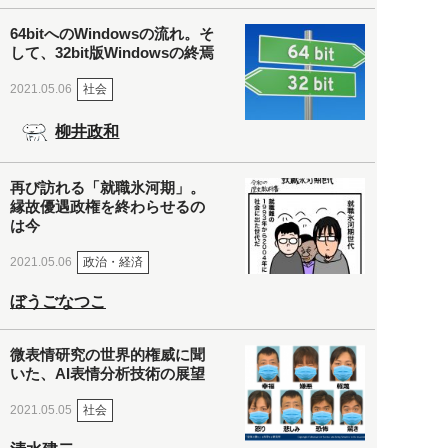
64bitへのWindowsの流れ。そ
して、32bit版Windowsの終焉
社会
2021.05.06
柳井政和
再び訪れる「就職氷河期」。
縁故優遇政権を終わらせるの
は今
政治・経済
2021.05.06
ぼうごなつこ
微表情研究の世界的権威に聞
いた、AI表情分析技術の展望
社会
2021.05.05