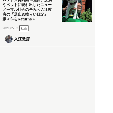
やペットに現れ出したニュー
ノーマル社会の歪み＜入江敦
彦の『足止め喰らい日記』
嫌々乍らReturns＞
社会
2021.05.02
入江敦彦
「ケーキの出前」に「高級ブ
ランドのサブスク」も――コ
ロナ禍のなか「進化」する百
貨店
政治・経済
2021.05.02
都市商業研究所
「高度外国人材」という言葉
に潜む欺瞞と、日本が搾取し
依存する圧倒的多数の外国人