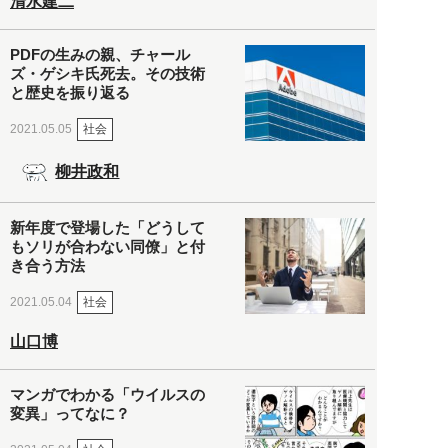
清水建二
PDFの生みの親、チャール
ズ・ゲシキ氏死去。その技術
と歴史を振り返る
社会
2021.05.05
柳井政和
新年度で登場した「どうして
もソリが合わない同僚」と付
き合う方法
社会
2021.05.04
山口博
マンガでわかる「ウイルスの
変異」ってなに？