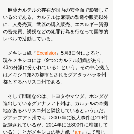
麻薬カルテルの存在が国内の安全面で影響して
いるのである。カルテルは麻薬の製造や販売以外
に、人身売買、武器の購入販売、エネルギー資源
の密売買、誘拐などの犯罪行為を行なって国際的
レベルで活動している。
メキシコ紙『
Excelsior
』5月8日付によると、
現在メキシコには〈9つのカルテル組織があり、
43の分派に分かれている〉という。その中心拠点
はメキシコ第2の都市とされるグアダラハラを州
都とするハリスコ州である。
そして問題なのは、トヨタやマツダ、ホンダが
進出しているグアナフアト州は、カルテルの本拠
地があるハリスコ州と隣接しているという点だ。
グアナフアト州でも〈2007年に殺人事件は219件
記録されているが、2014年には800件に増加して
いる〉ことがメキシコの地方紙『
am
』にて報じ