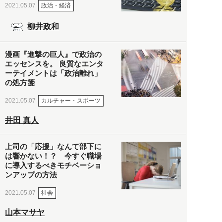
政治・経済
2021.05.07
柳井政和
漫画『進撃の巨人』で政治の
エッセンスを。 良質なエンタ
ーテイメントは「政治離れ」
の処方箋
カルチャー・スポーツ
2021.05.07
井田 真人
上司の「応援」なんて部下に
は響かない！？ 今すぐ職場
に導入するべきモチベーショ
ンアップの方法
社会
2021.05.07
山本マサヤ