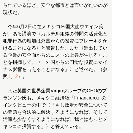
られているほど、安全な都市とは言いがたいのが
現状だ。
今年6月2日に在メキシコ米国大使ウエイン氏
が、ある講演で〈カルテル組織の仲間の活発化と
犯罪行為の増加は外国からの投資にブレーキをか
けることになる〉と警告した。また〈進出してい
る企業の安全面からのコストの上昇が生じる〉こ
とを指摘して、〈「外国からの円滑な投資にマイ
ナス影響を与えることになる」〉と述べた。（参
照
1
、
2
）。
また英国の世界企業VirginグループのCEOのブ
ランソン氏も、メキシコ経済紙『Financiero』の
インタビューの中で〈「もし政府が安全について
の問題を合法的に解決するようになれば、そして
汚職も少なくするようになれば、我々はもっとメ
キシコに投資する」〉と答えている。