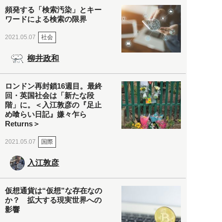
頻発する「検索汚染」とキー
ワードによる検索の限界
社会
2021.05.07
柳井政和
ロンドン再封鎖16週目。最終
回・英国社会は「新たな段
階」に。＜入江敦彦の『足止
め喰らい日記』嫌々乍ら
Returns＞
国際
2021.05.07
入江敦彦
仮想通貨は“仮想”な存在なの
か？ 拡大する現実世界への
影響