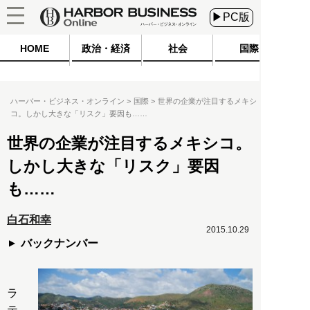
▶PC版
HOME
政治・経済
社会
国際
ハーバー・ビジネス・オンライン
国際
世界の企業が注目するメキシ
コ。しかし大きな「リスク」要因も……
世界の企業が注目するメキシコ。
しかし大きな「リスク」要因
も……
白石和幸
2015.10.29
バックナンバー
ラ
テ