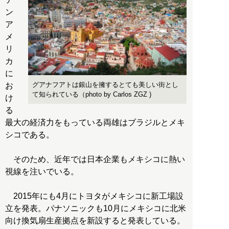
ン
ア
メ
リ
カ
に
グアナフアトは銀山を擁するとても美しい街とし
お
て知られている（photo by Carlos ZGZ )
け
る
最大の経済力をもっている両雄はブラジルとメキ
シコである。
そのため、近年では日本企業もメキシコに熱い
視線を注いでいる。
2015年にも4月にトヨタがメキシコに新工場設
立を発表。パナソニックも10月にメキシコに北米
向け換気扇生産拠点を新設すると発表している。