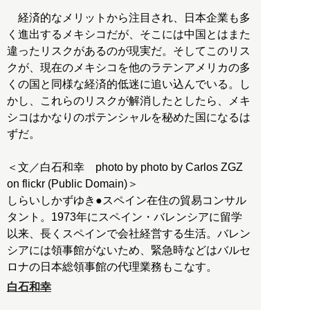
経済的なメリットから注目され、日本企業も多
く進出するメキシコだが、そこには中国とはまた
違ったリスクがあるのが現実だ。そしてこのリス
クが、現在のメキシコを他のラテンアメリカの多
くの国と同様な経済的低迷に追い込んでいる。し
かし、これらのリスクが解消したとしたら、メキ
シコはかなりのポテンシャルを秘めた国になるは
ずだ。
＜文／白石和幸 photo by photo by Carlos ZGZ
on flickr (Public Domain)＞
しらいしかずゆき●スペイン在住の貿易コンサル
タント。1973年にスペイン・バレンシアに留学
以来、長くスペインで会社経営する生活。バレン
シアには領事館がないため、緊急時などはバルセ
ロナの日本総領事館の代理業務もこなす。
白石和幸