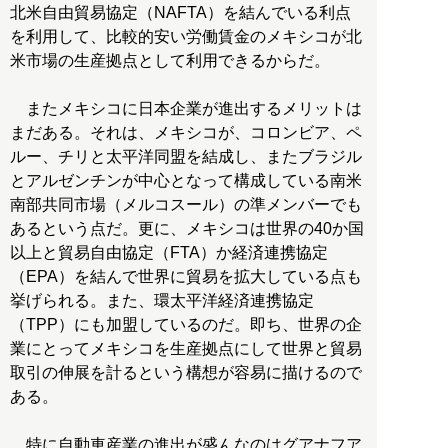
北米自由貿易協定（NAFTA）を結んでいる利点
を利用して、比較的安い労働賃金のメキシコが北
米市場の生産拠点として利用できるからだ。
またメキシコに日本企業が進出するメリットは
まだある。それは、メキシコが、コロンビア、ペ
ルー、チリと太平洋同盟を結成し、またブラジル
とアルゼンチンが中心となって構成している南米
南部共同市場（メルコスール）の準メンバーでも
あるという点だ。更に、メキシコは世界の40か国
以上と貿易自由協定（FTA）か経済連携協定
（EPA）を結んで世界に貿易を拡大している点も
挙げられる。また、環太平洋経済連携協定
（TPP）にも加盟しているのだ。即ち、世界の企
業にとってメキシコを生産拠点にして世界と貿易
取引の伸展を計るという構想が容易に描けるので
ある。
特に自動車産業の進出が盛んなのはグアナフア