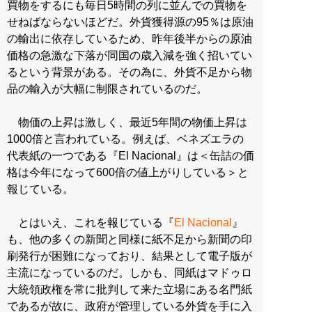
買物をするにも毎日5時間の列に並んでの買物を
せねばならないほどだ。外貨獲得源の95％は原油
の輸出に依存しているため、昨年後半からの原油
価格の急激な下落が同国の歳入減を強く招いてい
るという背景がある。その為に、外貨不足から物
品の輸入が大幅に制限されているのだ。
物価の上昇は激しく、最近5年間の物価上昇は
1000倍と言われている。例えば、ベネズエラの
代表紙の一つである『El Nacional』は＜缶詰の価
格は今年になって600倍の値上がりしている＞と
報じている。
とはいえ、これを報じている『
El Nacional
』
も、他の多くの新聞と同様に紙不足から新聞の印
刷発行が困難になっており、結果として電子版が
主流になっているのだ。しかも、同紙はマドゥロ
大統領政権を常に批判して来た立場にある名門紙
であるが故に、政府が管理している外貨を手に入