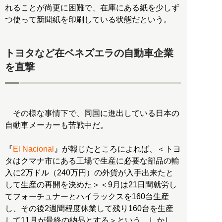
れることが尚更に困難で、在庫にある紙を少しず
つ使って新聞紙を印刷している状態だという。
トヨタなど在ベネズエラの自動車企業
を直撃
その様な事情下で、同国に進出している日本の
自動車メーカーも苦戦中だ。
『
El Nacional
』が報じたところによれば、＜トヨ
タはクマナ市にある工場で生産に必要な部品の輸
入に2万ドル（240万円）の外貨が入手出来たと
して生産の再開を決めた＞＜9月は21日間就労し
てフォーチュナーとハイラックスを160台生産
し、その後2週間程度休業して残り160台を生産
して11月が最終の納品とする＞という。しかし、