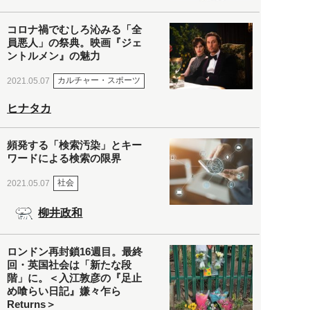
コロナ禍でむしろ沁みる「全
員悪人」の祭典。映画『ジェ
ントルメン』の魅力
カルチャー・スポーツ
2021.05.07
ヒナタカ
頻発する「検索汚染」とキー
ワードによる検索の限界
社会
2021.05.07
柳井政和
ロンドン再封鎖16週目。最終
回・英国社会は「新たな段
階」に。＜入江敦彦の『足止
め喰らい日記』嫌々乍ら
Returns＞