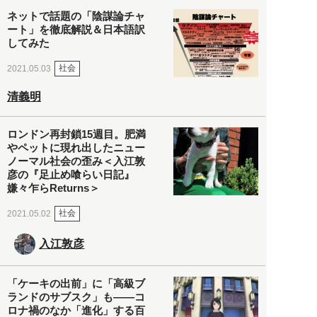
ネットで話題の「陰謀論チャ
ート」を徹底解説＆日本語訳
してみた
社会
2021.05.03
清義明
ロンドン再封鎖15週目。肥満
やペットに現れ出したニュー
ノーマル社会の歪み＜入江敦
彦の『足止め喰らい日記』
嫌々乍らReturns＞
社会
2021.05.02
入江敦彦
「ケーキの出前」に「高級ブ
ランドのサブスク」も――コ
ロナ禍のなか「進化」する百