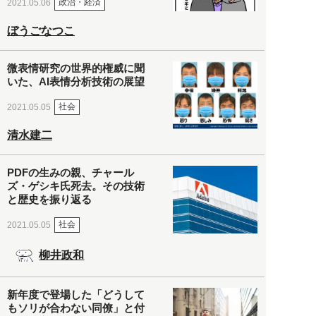
政治・経済
2021.05.06
ぼうごなつこ
微表情研究の世界的権威に聞
いた、AI表情分析技術の展望
社会
2021.05.05
清水建二
PDFの生みの親、チャール
ズ・ゲシキ氏死去。その技術
と歴史を振り返る
社会
2021.05.05
柳井政和
新年度で登場した「どうして
もソリが合わない同僚」と付