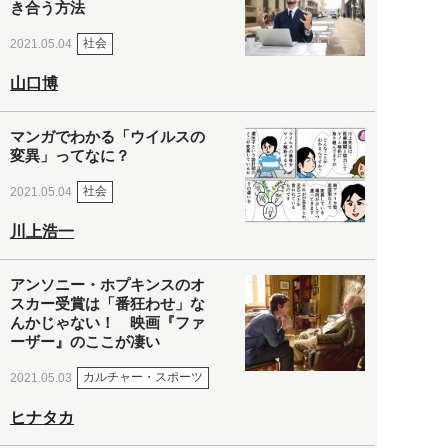
き合う方法
社会
2021.05.04
山口博
マンガでわかる「ウイルスの
変異」ってなに？
社会
2021.05.04
川上浩一
アンソニー・ホプキンスのオ
スカー受賞は「番狂わせ」な
んかじゃない！ 映画『ファ
ーザー』のここが凄い
カルチャー・スポーツ
2021.05.03
ヒナタカ