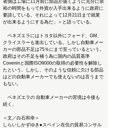
者側は工場に11月前に部品が届くように充分に余
裕の時間をもって外貨が入手出来るように政府に
要請している。それによって12月21日まで就業
が出来るようにする為だ」＞と語っている。
ベネズエラにはトヨタ以外にフォード、GM、
クライスラーも進出している。しかし自動車メー
カーの部品不足は75％にまで至っているという。
政府はその不足を補う為に国内の品質基準
Coveninと国際ISO9000の取得の必要性を解除し
たという。しかし、そのような信頼に欠ける部品
はどの自動車メーカーでも使えないのは言うまで
もない。
ベネズエラの 自動車メーカーの苦境は今後も
続く。
＜文／白石和幸＞
しらいしかずゆき●スペイン在住の貿易コンサル