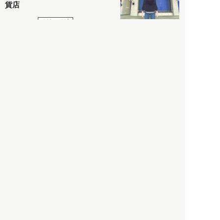
貨店
政治・経済
2021.05.02
都市商業研究所
「高度外国人材」という言葉
に潜む欺瞞と、日本が搾取し
依存する圧倒的多数の外国人
労働者の実像とは？
社会
2021.05.01
月刊日本
以前の記事をもっと見る