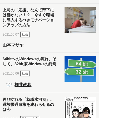
上司の「応援」なんて部下に
は響かない！？ 今すぐ職場
に導入するべきモチベーショ
ンアップの方法
社会
2021.05.07
山本マサヤ
64bitへのWindowsの流れ。そ
して、32bit版Windowsの終焉
社会
2021.05.06
柳井政和
再び訪れる「就職氷河期」。
縁故優遇政権を終わらせるの
は今