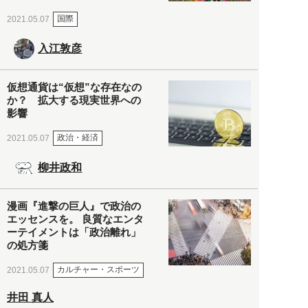
国際
2021.05.07
入江敦彦
仮想通貨は“仮想”な存在なの
か？ 拡大する現実世界への
影響
政治・経済
2021.05.07
柳井政和
漫画『進撃の巨人』で政治の
エッセンスを。 良質なエンタ
ーテイメントは「政治離れ」
の処方箋
カルチャー・スポーツ
2021.05.07
井田 真人