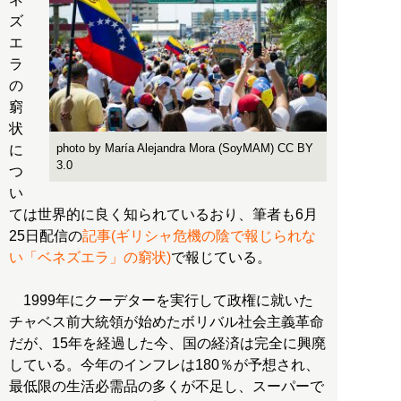
ズ
エ
ラ
の
窮
状
photo by María Alejandra Mora (SoyMAM) CC BY
に
3.0
つ
い
ては世界的に良く知られているおり、筆者も6月
25日配信の
記事(ギリシャ危機の陰で報じられな
い「ベネズエラ」の窮状)
で報じている。
1999年にクーデターを実行して政権に就いた
チャベス前大統領が始めたボリバル社会主義革命
だが、15年を経過した今、国の経済は完全に興廃
している。今年のインフレは180％が予想され、
最低限の生活必需品の多くが不足し、スーパーで