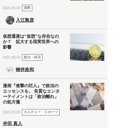
国際
2021.05.07
入江敦彦
仮想通貨は“仮想”な存在なの
か？ 拡大する現実世界への
影響
政治・経済
2021.05.07
柳井政和
漫画『進撃の巨人』で政治の
エッセンスを。 良質なエンタ
ーテイメントは「政治離れ」
の処方箋
カルチャー・スポーツ
2021.05.07
井田 真人