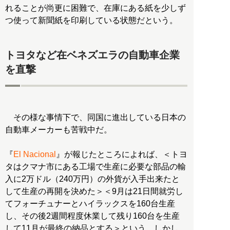
れることが尚更に困難で、在庫にある紙を少しず
つ使って新聞紙を印刷している状態だという。
トヨタなど在ベネズエラの自動車企業
を直撃
その様な事情下で、同国に進出している日本の
自動車メーカーも苦戦中だ。
『
El Nacional
』が報じたところによれば、＜トヨ
タはクマナ市にある工場で生産に必要な部品の輸
入に2万ドル（240万円）の外貨が入手出来たと
して生産の再開を決めた＞＜9月は21日間就労し
てフォーチュナーとハイラックスを160台生産
し、その後2週間程度休業して残り160台を生産
して11月が最終の納品とする＞という。しかし、