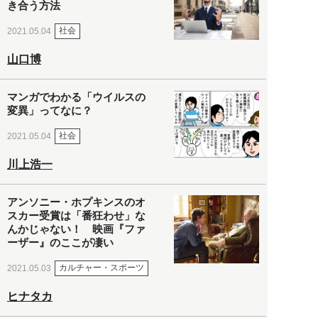
き合う方法
社会
2021.05.04
山口博
マンガでわかる「ウイルスの
変異」ってなに？
社会
2021.05.04
川上浩一
アンソニー・ホプキンスのオ
スカー受賞は「番狂わせ」な
んかじゃない！ 映画『ファ
ーザー』のここが凄い
カルチャー・スポーツ
2021.05.03
ヒナタカ