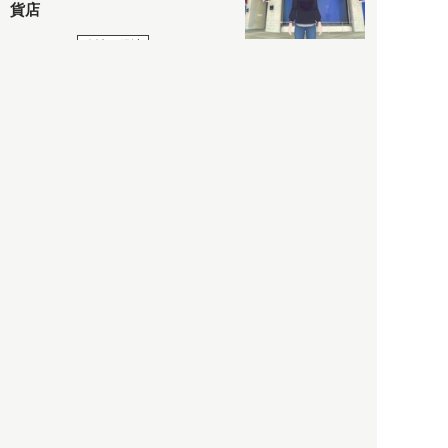
貨店
政治・経済
2021.05.02
都市商業研究所
「高度外国人材」という言葉
に潜む欺瞞と、日本が搾取し
依存する圧倒的多数の外国人
労働者の実像とは？
社会
2021.05.01
月刊日本
以前の記事をもっと見る