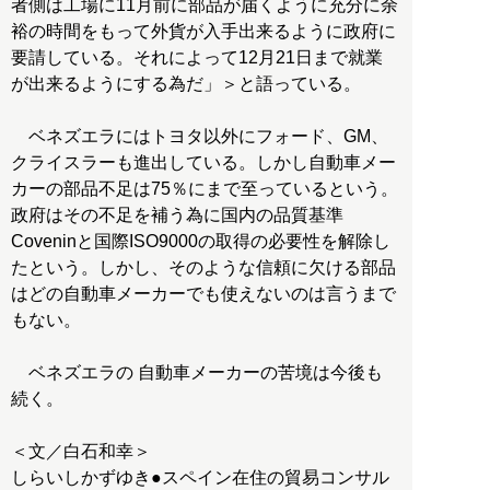
者側は工場に11月前に部品が届くように充分に余
裕の時間をもって外貨が入手出来るように政府に
要請している。それによって12月21日まで就業
が出来るようにする為だ」＞と語っている。
ベネズエラにはトヨタ以外にフォード、GM、
クライスラーも進出している。しかし自動車メー
カーの部品不足は75％にまで至っているという。
政府はその不足を補う為に国内の品質基準
Coveninと国際ISO9000の取得の必要性を解除し
たという。しかし、そのような信頼に欠ける部品
はどの自動車メーカーでも使えないのは言うまで
もない。
ベネズエラの 自動車メーカーの苦境は今後も
続く。
＜文／白石和幸＞
しらいしかずゆき●スペイン在住の貿易コンサル