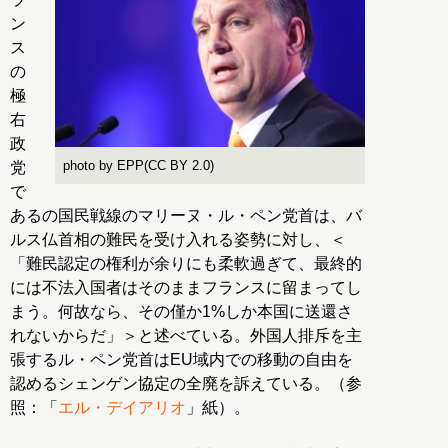
ン
ス
の
極
右
政
photo by EPP(CC BY 2.0)
党
で
あるの国民戦線のマリーヌ・ル・ペン党首は、バ
ルス仏首相の難民を受け入れる姿勢に対し、＜
「難民認定の権利が余りにも柔軟過ぎて、最終的
には不法入国者はそのままフランスに留まってし
まう。何故なら、その僅か1%しか本国に送還さ
れないからだ」＞と述べている。外国人排斥を主
張するル・ペン党首はEU域内での移動の自由を
認めるシェンゲン協定の全廃を訴えている。（参
照：「
エル・デイアリオ
」紙）。