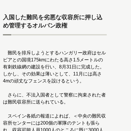
入国した難民を劣悪な収容所に押し込
め管理するオルバン政権
難民を排斥しようとするハンガリー政府はセル
ビアとの国境175kmにわたる高さ1.5メートルの
有刺鉄線網の建設を行い、8月31日に完成した。
しかし、その効果は薄いとして、11月には高さ
4mの頑丈なフェンスを設けるという。
さらに、不法入国者として警察に拘束された者
は難民収容所に送られている。
スペイン各紙の報道によれば、＜中央の難民収
容所センターには200個の軍隊のテントも張ら
れ、収容可能人員1000人のところに既に3000人