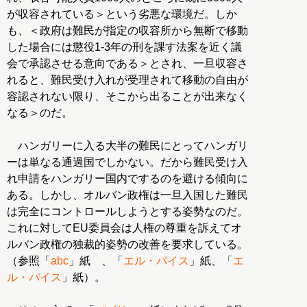
が収容されている＞という劣悪な環境だ。しか
も、＜政府は難民が指定の収容所から無断で移動
した場合には懲役1-3年の刑を課す法案を近く議
会で承認させる意向である＞とされ、一旦収容さ
れると、難民受け入れが受理されて移動の自由が
容認されない限り、そこから出ることが出来なく
なる＞のだ。
ハンガリーに入る大半の難民にとってハンガリ
ーは単なる通過国でしかない。だから難民受け入
れ申請をハンガリー国内でするのを避ける傾向に
ある。しかし、オルバン政権は一旦入国した難民
は完全にコントロールしようとする姿勢なのだ。
これに対してEU委員会は人権の尊重を訴えてオ
ルバン政権の独裁的姿勢の改善を要求している。
（参照「
abc
」紙 、「
エル・パイス
」紙、「
エ
ル・パイス
」紙）。