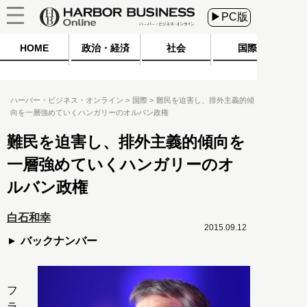
▶PC版
HOME
政治・経済
社会
国際
ハーバー・ビジネス・オンライン
国際
難民を迫害し、排外主義的傾
向を一層強めていくハンガリーのオルバン政権
難民を迫害し、排外主義的傾向を
一層強めていくハンガリーのオ
ルバン政権
白石和幸
2015.09.12
バックナンバー
フ
ラ