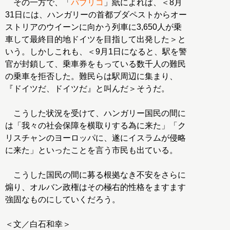
その一方で、「
パブリコ
」紙によれば、＜8月
31日には、ハンガリーの首都ブダペストからオー
ストリアのウイーンに向かう列車に3,650人が乗
車して最終目的地ドイツを目指して出発した＞と
いう。しかしこれも、＜9月1日になると、駅を警
官が封鎖して、乗車券をもっている数千人の難民
の乗車を拒否した。難民らは駅周辺に集まり、
『ドイツだ、ドイツだ』と叫んだ＞そうだ。
こうした状況を受けて、ハンガリー国民の間に
は「我々の社会保障を横取りする為に来た」「ク
リスチャンのヨーロッパに、遂にイスラムが侵略
に来た」といったことを言う市民も出ている。
こうした国民の間に募る根拠なき不安をさらに
煽り、オルバン政権はその極右的性格をますます
強固なものにしていくだろう。
＜文／白石和幸＞