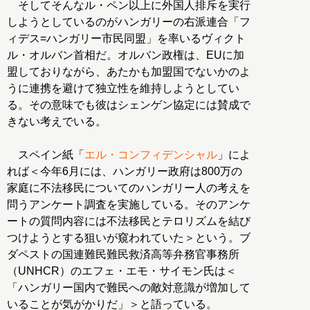
そしてそんなル・ペン以上に外国人排斥を実行
しようとしているのがハンガリーの右派連合「フ
ィデス=ハンガリー市民同盟」を率いるヴィクト
ル・オルバン首相だ。オルバン政権は、EUに加
盟しておりながら、あたかも加盟国でないかのよ
うに連携を避けて独立性を維持しようとしてい
る。その意味でも彼はシェンゲン協定には賛成で
きない考えでいる。
スペイン紙「
エル・コンフィデンシャル
」によ
れば＜今年6月には、ハンガリー政府は800万の
家庭に不法移民についてのハンガリー人の考えを
問うアンケート調査を実施している。そのアンケ
ートの質問内容には不法移民とテロリズムを結び
つけようとする狙いが窺われていた＞という。ブ
ダペストの国連難民難民救済高等弁務官事務所
（UNHCR）のエフェ・エモ・サイモン氏は＜
「ハンガリー国内で難民への敵対意識が増加して
いることが気がかりだ」＞と語っている。