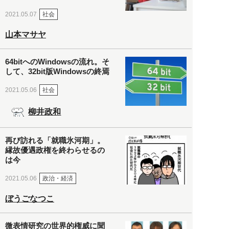
社会
2021.05.07
山本マサヤ
64bitへのWindowsの流れ。そ
して、32bit版Windowsの終焉
社会
2021.05.06
柳井政和
再び訪れる「就職氷河期」。
縁故優遇政権を終わらせるの
は今
政治・経済
2021.05.06
ぼうごなつこ
微表情研究の世界的権威に聞