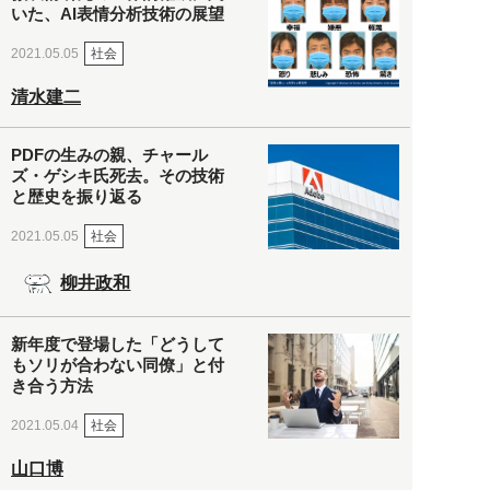
いた、AI表情分析技術の展望
社会
2021.05.05
清水建二
PDFの生みの親、チャール
ズ・ゲシキ氏死去。その技術
と歴史を振り返る
社会
2021.05.05
柳井政和
新年度で登場した「どうして
もソリが合わない同僚」と付
き合う方法
社会
2021.05.04
山口博