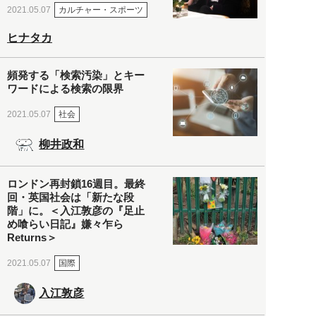
カルチャー・スポーツ
2021.05.07
ヒナタカ
頻発する「検索汚染」とキー
ワードによる検索の限界
社会
2021.05.07
柳井政和
ロンドン再封鎖16週目。最終
回・英国社会は「新たな段
階」に。＜入江敦彦の『足止
め喰らい日記』嫌々乍ら
Returns＞
国際
2021.05.07
入江敦彦