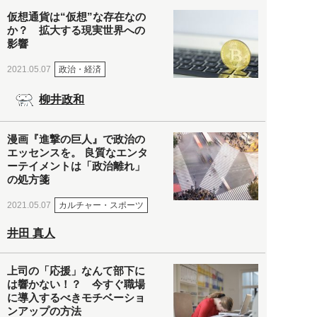
仮想通貨は“仮想”な存在なの
か？ 拡大する現実世界への
影響
政治・経済
2021.05.07
柳井政和
漫画『進撃の巨人』で政治の
エッセンスを。 良質なエンタ
ーテイメントは「政治離れ」
の処方箋
カルチャー・スポーツ
2021.05.07
井田 真人
上司の「応援」なんて部下に
は響かない！？ 今すぐ職場
に導入するべきモチベーショ
ンアップの方法