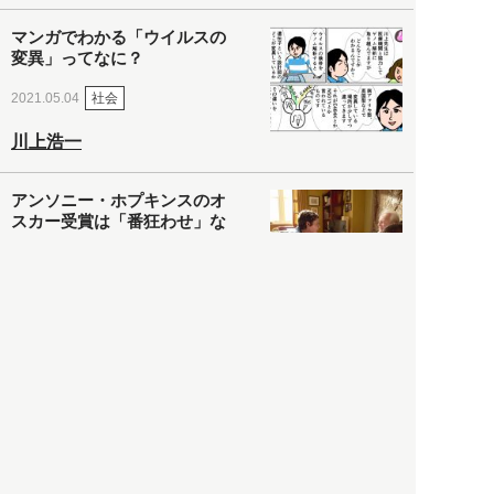
マンガでわかる「ウイルスの
変異」ってなに？
社会
2021.05.04
川上浩一
アンソニー・ホプキンスのオ
スカー受賞は「番狂わせ」な
んかじゃない！ 映画『ファ
ーザー』のここが凄い
カルチャー・スポーツ
2021.05.03
ヒナタカ
ネットで話題の「陰謀論チャ
ート」を徹底解説＆日本語訳
してみた
社会
2021.05.03