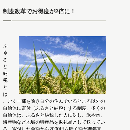
制度改革でお得度が2倍に！
ふ
る
さ
と
納
税
と
は
、ごく一部を除き自分の住んでいるところ以外の
自治体に寄付（ふるさと納税）する制度。多くの
自治体は、ふるさと納税した人に対し、米や肉、
海産物など地域の特産品を返礼品として送ってい
る。寄付した金額から2000円を除く額が翌年支