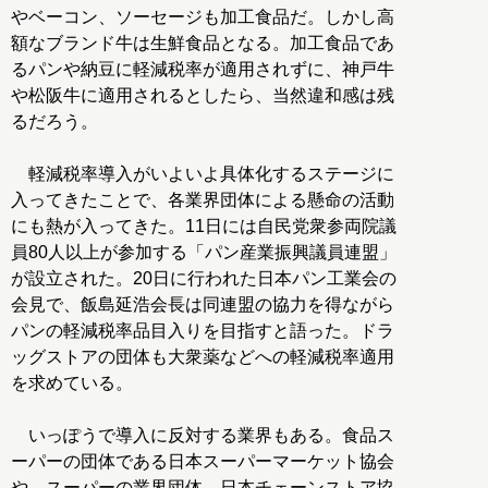
やベーコン、ソーセージも加工食品だ。しかし高
額なブランド牛は生鮮食品となる。加工食品であ
るパンや納豆に軽減税率が適用されずに、神戸牛
や松阪牛に適用されるとしたら、当然違和感は残
るだろう。
軽減税率導入がいよいよ具体化するステージに
入ってきたことで、各業界団体による懸命の活動
にも熱が入ってきた。11日には自民党衆参両院議
員80人以上が参加する「パン産業振興議員連盟」
が設立された。20日に行われた日本パン工業会の
会見で、飯島延浩会長は同連盟の協力を得ながら
パンの軽減税率品目入りを目指すと語った。ドラ
ッグストアの団体も大衆薬などへの軽減税率適用
を求めている。
いっぽうで導入に反対する業界もある。食品ス
ーパーの団体である日本スーパーマーケット協会
や、スーパーの業界団体、日本チェーンストア協