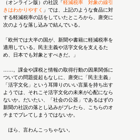
（オンライン版）の社説「
軽減税率 対象の線引
きはわかりやすく
」では、上記のような食品に対
する軽減税率の話をしていたところから、唐突に
次のような落し込みで結んでいる。
「欧州では大半の国が、新聞や書籍に軽減税率を
適用している。民主主義や活字文化を支えるた
め、日本でも対象とすべきだ。」
……。課金や課税と情報の取得行動の因果関係に
ついての問題提起もなしに、唐突に「民主主義」
「活字文化」という耳障りのいい言葉を持ち出す
ようでは、それこそ活字文化の未来が心配になら
ないか。だいたい、「社会の公器」であるはずの
新聞の社説の落とし込みがブレたら、こちらのオ
チまでブレてしまうではないか。
ほら、言わんこっちゃない。