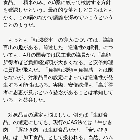
食品」「精米のみ」の3案に絞って検討する方針
を確認したという。最終的な落としどころはとも
かく、この幅のなかで議論を深めていこうという
ことのようだ。
もっとも「軽減税率」の導入については、議論
百出の趣がある。前述した「逆進性の解消」につ
いても、4月の国会では民主党の議員から「高額
所得者ほど負担軽減額が大きくなる」と安倍総理
に質問が飛んだ。「負担軽減額＝負担感」とは限
らないが、対象品目の設定によっては逆進性が発
生する可能性はある。実際、安倍総理も「高所得
者に恩恵が及ぶという懸念があることは承知して
いる」と答弁した。
対象品目の選定も悩ましい。例えば「生鮮食
品」の選定にしても、現行のJAS法では「牛ひき
肉」「豚ひき肉」は生鮮食品だが、「合いびき
肉」は「加工食品」として扱われる。当然、ハム