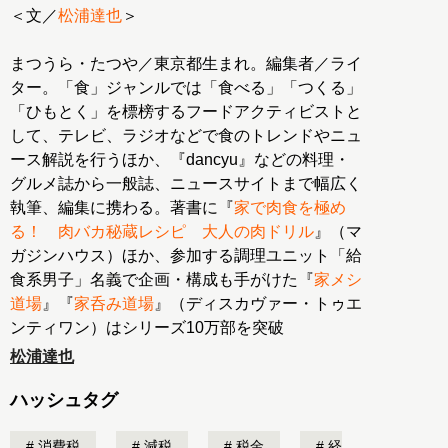
＜文／
松浦達也
＞
まつうら・たつや／東京都生まれ。編集者／ライ
ター。「食」ジャンルでは「食べる」「つくる」
「ひもとく」を標榜するフードアクティビストと
して、テレビ、ラジオなどで食のトレンドやニュ
ース解説を行うほか、『dancyu』などの料理・
グルメ誌から一般誌、ニュースサイトまで幅広く
執筆、編集に携わる。著書に『
家で肉食を極め
る！ 肉バカ秘蔵レシピ 大人の肉ドリル
』（マ
ガジンハウス）ほか、参加する調理ユニット「給
食系男子」名義で企画・構成も手がけた『
家メシ
道場
』『
家呑み道場
』（ディスカヴァー・トゥエ
ンティワン）はシリーズ10万部を突破
松浦達也
ハッシュタグ
消費税
減税
税金
経