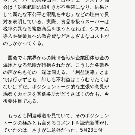
会は「対象範囲の線引きが不明確になり、結果と
して新たな不公平と混乱を生む」などの理由で反
対を表明している。実際、食品を扱うスーパーは
税率の異なる複数商品を扱うとなれば、システム
導入や従業員への教育費などさまざまなコストが
のしかかってくる。
国会でも業界からの陳情合戦や企業団体献金の
温床となる危険が指摘されたが、こうした各業界
の声からもその一端は伺える。「利益誘導」とま
では行かずとも、誰しも不利益はこうむりたくは
ないはずだ。ポジショントーク的な主張や意見が
渦巻くカオスを関係各所がどうさばくのかも、今
後要注目である。
もっとも関連報道を見ていて、そのポジション
トークの極みとも言えるコメントを読売新聞がし
ていたのは、さすがに意外だった。5月23日付