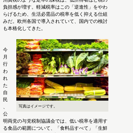
負担感が増す。軽減税率はこの「逆進性」をやわ
らげるため、生活必需品の税率を低く抑える仕組
みだ。欧州各国で導入されていて、国内での検討
も本格化してきた。
今
月
行
わ
れ
た
自
民
写真はイメージです。
、
公
明両党の与党税制協議会では、低い税率を適用す
る食品の範囲について、「食料品すべて」「生鮮