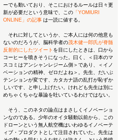
ーでも動いており、そこにおけるルールは日々更
新が必要だという意味で、この
「YOMIURI
ONLINE」の記事
は一読に値する。
それに対してというか、ご本人には何の他意も
ないのだろうが、脳科学者の
茂木健一郎氏が脊髄
反射的にしたツイート
を目にしたときは、口から
コーヒーを噴きそうになった。曰く、＜日本のマ
スコミはアンシャンレジーム側＞であり、＜イノ
ベーションの精神、ゼロだよね＞。先生、だいぶ
テンションが変です、カタカナ語の乱打が恥ずか
しいです、と申し上げたい。けれども先生は別に
めちゃくちゃな暴論を吐いているわけではない。
そう、このネタの論点はまさしくイノベーショ
ンなのである。少年のオイタ騒動以前から、この
ドローンという無人航空機はいわゆるイノベーテ
ィブ・プロダクトとして注目されていた。先生は
その勢いを阻むような奴らは許さん、という義憤