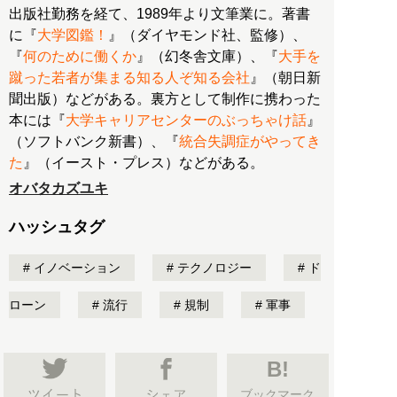
出版社勤務を経て、1989年より文筆業に。著書
に『
大学図鑑！
』（ダイヤモンド社、監修）、
『
何のために働くか
』（幻冬舎文庫）、『
大手を
蹴った若者が集まる知る人ぞ知る会社
』（朝日新
聞出版）などがある。裏方として制作に携わった
本には『
大学キャリアセンターのぶっちゃけ話
』
（ソフトバンク新書）、『
統合失調症がやってき
た
』（イースト・プレス）などがある。
オバタカズユキ
ハッシュタグ
イノベーション
テクノロジー
ド
ローン
流行
規制
軍事
B!
ブックマーク