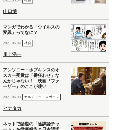
社会
2021.05.04
山口博
マンガでわかる「ウイルスの
変異」ってなに？
社会
2021.05.04
川上浩一
アンソニー・ホプキンスのオ
スカー受賞は「番狂わせ」な
んかじゃない！ 映画『ファ
ーザー』のここが凄い
カルチャー・スポーツ
2021.05.03
ヒナタカ
ネットで話題の「陰謀論チャ
ート」を徹底解説＆日本語訳