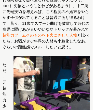
○○○に刃物ということわざがあるように、中二病
に先端技術を与えれば、この程度の不始末をやら
かす子供が出てくることは普通にあり得るわけ
で、昔々、11歳でスプーン曲げを披露して時代の
寵児に駆けあがるいやいなやトリックが暴かれて
超能力ブームそのものを下火にさせた人物
と比べ
たら、お騒がせ少年界の人材も小粒化したなあ、
ぐらいの距離感でスルーしたいと思う。
た
だ
、
元
超
能
力
少