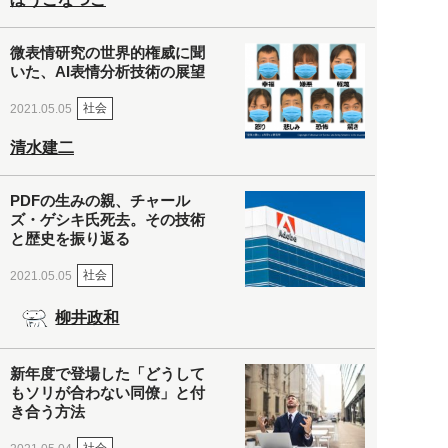
微表情研究の世界的権威に聞
いた、AI表情分析技術の展望
社会
2021.05.05
清水建二
PDFの生みの親、チャール
ズ・ゲシキ氏死去。その技術
と歴史を振り返る
社会
2021.05.05
柳井政和
新年度で登場した「どうして
もソリが合わない同僚」と付
き合う方法