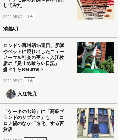
してみた
社会
2021.05.03
清義明
ロンドン再封鎖15週目。肥満
やペットに現れ出したニュー
ノーマル社会の歪み＜入江敦
彦の『足止め喰らい日記』
嫌々乍らReturns＞
社会
2021.05.02
入江敦彦
「ケーキの出前」に「高級ブ
ランドのサブスク」も――コ
ロナ禍のなか「進化」する百
貨店