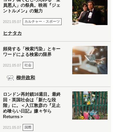
員悪人」の祭典。映画『ジェ
ントルメン』の魅力
カルチャー・スポーツ
2021.05.07
ヒナタカ
頻発する「検索汚染」とキー
ワードによる検索の限界
社会
2021.05.07
柳井政和
ロンドン再封鎖16週目。最終
回・英国社会は「新たな段
階」に。＜入江敦彦の『足止
め喰らい日記』嫌々乍ら
Returns＞
国際
2021.05.07