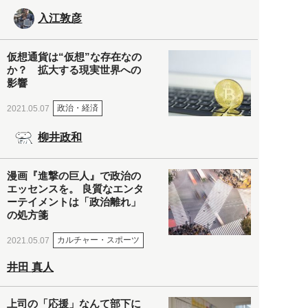
入江敦彦
仮想通貨は“仮想”な存在なの
か？ 拡大する現実世界への
影響
政治・経済
2021.05.07
柳井政和
漫画『進撃の巨人』で政治の
エッセンスを。 良質なエンタ
ーテイメントは「政治離れ」
の処方箋
カルチャー・スポーツ
2021.05.07
井田 真人
上司の「応援」なんて部下に