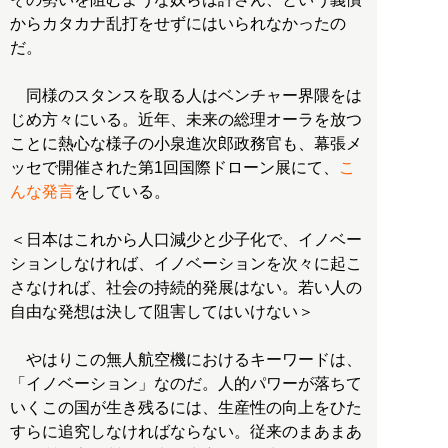
からカタカナ乱打をせずにはいられなかったの
だ。
同様のスタンスを取る人はベンチャー界隈をは
じめ方々にいる。近年、未来の総理オーラを放つ
ことに熱心な様子の小泉進次郎政務官も、幕張メ
ッセで開催された第1回国際ドローン展にて、
こ
んな発言
をしている。
＜日本はこれから人口減少と少子化で、イノベー
ションしなければ、イノベーションを次々に起こ
さなければ、社会の持続的発展はない。若い人の
自由な発想は決して阻害してはいけない＞
やはりこの無人航空機におけるキーワードは、
「イノベーション」なのだ。人的パワーが落ちて
いくこの国が生き残るには、生産性の向上をひた
すらに追究しなければならない。従来のまあまあ