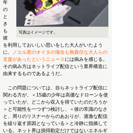
年
の
と
き
も
写真はイメージです。
彼
を利用しておいしい思いをした大人がいたよう
に、
ノエル君のオイタの場合も無責任な大人らの
支援があったというニュース
には病みを感じる。
その病み方はネットライブ配信という業界構造に
由来するものであるようだ。
この問題については、自らネットライブ配信に
関わる方が、＜15歳の少年は高価なドローンを使
っていたが、どこから収入を得ていたのだろうか
＞と可能性を一つずつ検討し、＜彼の常識のなさ
と、周りのリスナーからのあおりが、過激な配信
を繰り返す原因となっている＞と冷静に指摘して
いる。ネット界は損得勘定だけではないエネルギ