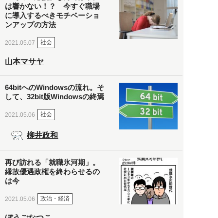
は響かない！？ 今すぐ職場
に導入するべきモチベーショ
ンアップの方法
社会
2021.05.07
山本マサヤ
64bitへのWindowsの流れ。そ
して、32bit版Windowsの終焉
社会
2021.05.06
柳井政和
再び訪れる「就職氷河期」。
縁故優遇政権を終わらせるの
は今
政治・経済
2021.05.06
ぼうごなつこ