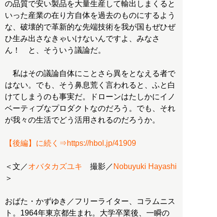
の品質で安い製品を大量生産して輸出しまくると
いった産業の在り方自体を過去のものにするよう
な、破壊的で革新的な先端技術を我が国もぜひぜ
ひ生み出さなきゃいけないんですよ、みなさ
ん！ と、そういう議論だ。
私はその議論自体にことさら異をとなえる者で
はない。でも、そう鼻息荒く言われると、ふと白
けてしまうのも事実だ。ドローンはたしかにイノ
ベーティブなプロダクトなのだろう。でも、それ
が我々の生活でどう活用されるのだろうか。
【後編】に続く⇒https://hbol.jp/41909
＜文／
オバタカズユキ
撮影／
Nobuyuki Hayashi
＞
おばた・かずゆき／フリーライター、コラムニス
ト。1964年東京都生まれ。大学卒業後、一瞬の