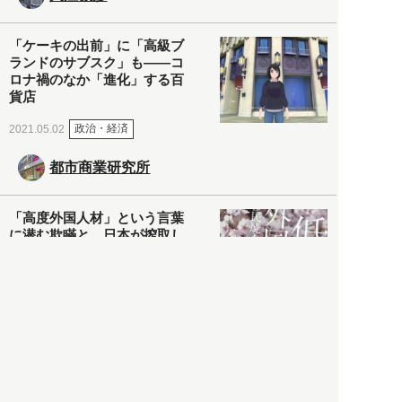
「ケーキの出前」に「高級ブ
ランドのサブスク」も――コ
ロナ禍のなか「進化」する百
貨店
政治・経済
2021.05.02
都市商業研究所
「高度外国人材」という言葉
に潜む欺瞞と、日本が搾取し
依存する圧倒的多数の外国人
労働者の実像とは？
社会
2021.05.01
月刊日本