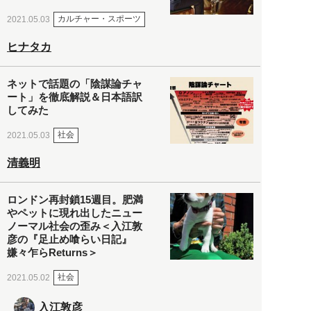
カルチャー・スポーツ
2021.05.03
ヒナタカ
ネットで話題の「陰謀論チャ
ート」を徹底解説＆日本語訳
してみた
社会
2021.05.03
清義明
ロンドン再封鎖15週目。肥満
やペットに現れ出したニュー
ノーマル社会の歪み＜入江敦
彦の『足止め喰らい日記』
嫌々乍らReturns＞
社会
2021.05.02
入江敦彦