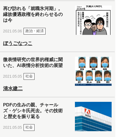
再び訪れる「就職氷河期」。
縁故優遇政権を終わらせるの
は今
政治・経済
2021.05.06
ぼうごなつこ
微表情研究の世界的権威に聞
いた、AI表情分析技術の展望
社会
2021.05.05
清水建二
PDFの生みの親、チャール
ズ・ゲシキ氏死去。その技術
と歴史を振り返る
社会
2021.05.05