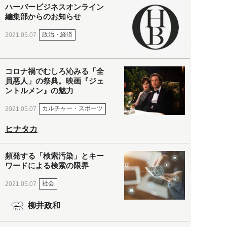
ハーバービジネスオンライン
編集部からのお知らせ
政治・経済
2021.05.07
コロナ禍でむしろ沁みる「全
員悪人」の祭典。映画『ジェ
ントルメン』の魅力
カルチャー・スポーツ
2021.05.07
ヒナタカ
頻発する「検索汚染」とキー
ワードによる検索の限界
社会
2021.05.07
柳井政和