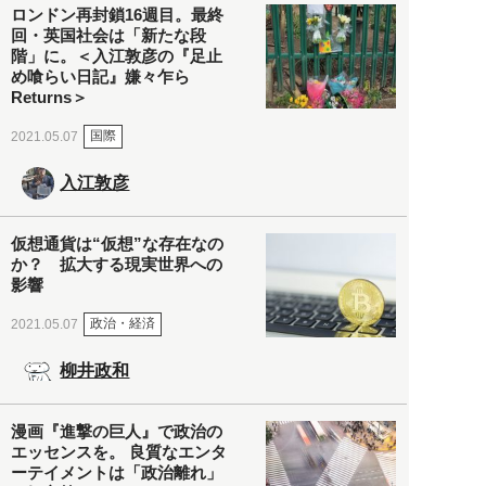
ロンドン再封鎖16週目。最終
回・英国社会は「新たな段
階」に。＜入江敦彦の『足止
め喰らい日記』嫌々乍ら
Returns＞
国際
2021.05.07
入江敦彦
仮想通貨は“仮想”な存在なの
か？ 拡大する現実世界への
影響
政治・経済
2021.05.07
柳井政和
漫画『進撃の巨人』で政治の
エッセンスを。 良質なエンタ
ーテイメントは「政治離れ」