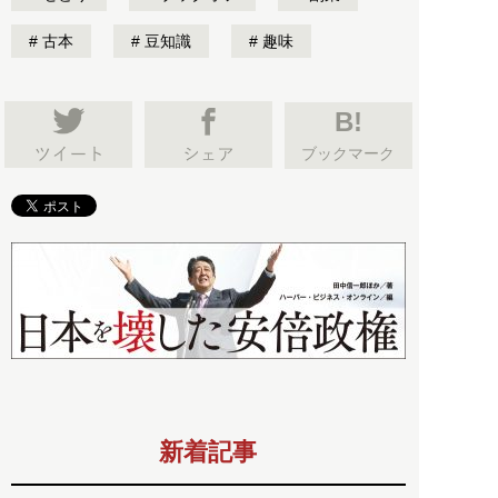
古本
豆知識
趣味
B!
ブックマーク
新着記事