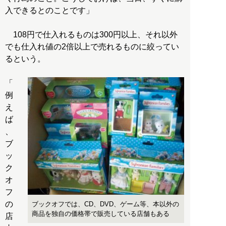
入できるとのことです」
108円で仕入れるものは300円以上、それ以外
でも仕入れ値の2倍以上で売れるものに絞ってい
るという。
「
例
え
ば
、
ブ
ッ
ク
オ
フ
の
ブックオフでは、CD、DVD、ゲーム等、本以外の
商品を独自の価格帯で販売している店舗もある
店