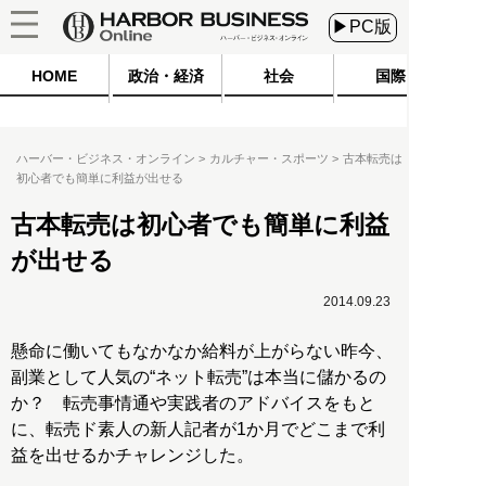
▶PC版
HOME
政治・経済
社会
国際
ハーバー・ビジネス・オンライン
カルチャー・スポーツ
古本転売は
初心者でも簡単に利益が出せる
古本転売は初心者でも簡単に利益
が出せる
2014.09.23
懸命に働いてもなかなか給料が上がらない昨今、
副業として人気の“ネット転売”は本当に儲かるの
か？ 転売事情通や実践者のアドバイスをもと
に、転売ド素人の新人記者が1か月でどこまで利
益を出せるかチャレンジした。