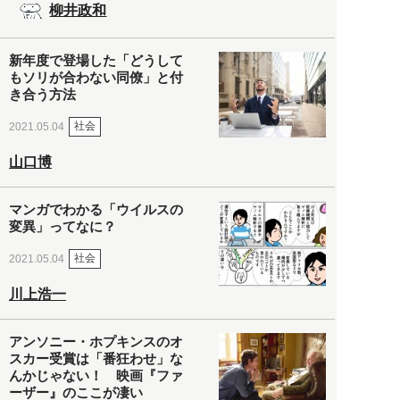
柳井政和
新年度で登場した「どうして
もソリが合わない同僚」と付
き合う方法
社会
2021.05.04
山口博
マンガでわかる「ウイルスの
変異」ってなに？
社会
2021.05.04
川上浩一
アンソニー・ホプキンスのオ
スカー受賞は「番狂わせ」な
んかじゃない！ 映画『ファ
ーザー』のここが凄い