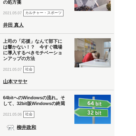
の処方箋
カルチャー・スポーツ
2021.05.07
井田 真人
上司の「応援」なんて部下に
は響かない！？ 今すぐ職場
に導入するべきモチベーショ
ンアップの方法
社会
2021.05.07
山本マサヤ
64bitへのWindowsの流れ。そ
して、32bit版Windowsの終焉
社会
2021.05.06
柳井政和