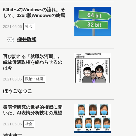
64bitへのWindowsの流れ。そ
して、32bit版Windowsの終焉
社会
2021.05.06
柳井政和
再び訪れる「就職氷河期」。
縁故優遇政権を終わらせるの
は今
政治・経済
2021.05.06
ぼうごなつこ
微表情研究の世界的権威に聞
いた、AI表情分析技術の展望
社会
2021.05.05
清水建二