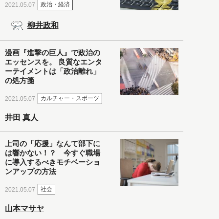
政治・経済
2021.05.07
柳井政和
漫画『進撃の巨人』で政治の
エッセンスを。 良質なエンタ
ーテイメントは「政治離れ」
の処方箋
カルチャー・スポーツ
2021.05.07
井田 真人
上司の「応援」なんて部下に
は響かない！？ 今すぐ職場
に導入するべきモチベーショ
ンアップの方法
社会
2021.05.07
山本マサヤ