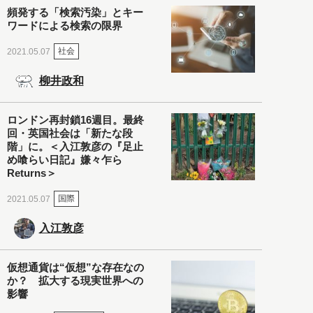
頻発する「検索汚染」とキー
ワードによる検索の限界
社会
2021.05.07
柳井政和
ロンドン再封鎖16週目。最終
回・英国社会は「新たな段
階」に。＜入江敦彦の『足止
め喰らい日記』嫌々乍ら
Returns＞
国際
2021.05.07
入江敦彦
仮想通貨は“仮想”な存在なの
か？ 拡大する現実世界への
影響