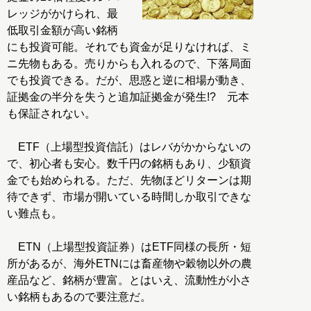
レッジがかけられ、最
低取引金額が高い銘柄
にも投資可能。それでも資金が足りなければ、ミ
ニ先物もある。売りからも入れるので、下落局面
でも投資できる。だが、思惑と逆に相場が動き、
証拠金の半分を失うと追加証拠金が発生!? 元本
も保証されない。
ETF（上場型投資信託）はレバがかからないの
で、初心者も安心。数千円の銘柄もあり、少額資
金でも始められる。ただ、先物ほどリターンは期
待できず、市場が開いている時間しか取引できな
い難点も。
ETN（上場型投資証券）はETF同様の長所・短
所があるが、海外ETNには畜産物や穀物以外の農
産品など、銘柄が豊富。とはいえ、流動性が小さ
い銘柄もあるので要注意だ。