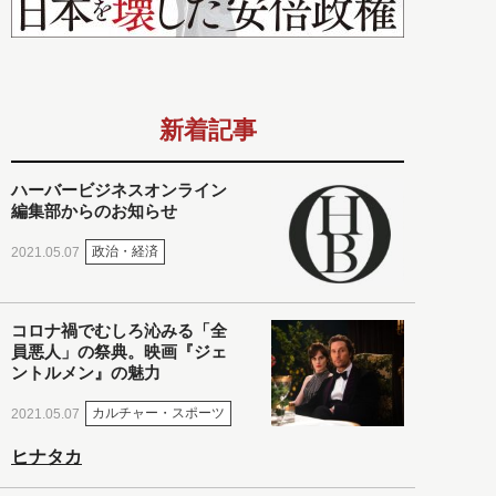
新着記事
ハーバービジネスオンライン
編集部からのお知らせ
政治・経済
2021.05.07
コロナ禍でむしろ沁みる「全
員悪人」の祭典。映画『ジェ
ントルメン』の魅力
カルチャー・スポーツ
2021.05.07
ヒナタカ