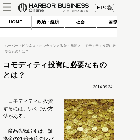
▶PC版
HOME
政治・経済
社会
国際
ハーバー・ビジネス・オンライン
政治・経済
コモディティ投資に必
要なものとは？
コモディティ投資に必要なもの
とは？
2014.09.24
コモディティに投資
するには、いくつか方
法がある。
商品先物取引は、証
拠金の20倍程度のレバ