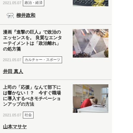
政治・経済
2021.05.07
柳井政和
漫画『進撃の巨人』で政治の
エッセンスを。 良質なエンタ
ーテイメントは「政治離れ」
の処方箋
カルチャー・スポーツ
2021.05.07
井田 真人
上司の「応援」なんて部下に
は響かない！？ 今すぐ職場
に導入するべきモチベーショ
ンアップの方法
社会
2021.05.07
山本マサヤ