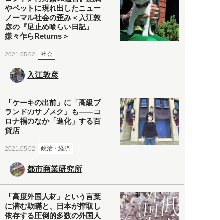
やペットに現れ出したニュー
ノーマル社会の歪み＜入江敦
彦の『足止め喰らい日記』
嫌々乍らReturns＞
社会
2021.05.02
入江敦彦
「ケーキの出前」に「高級ブ
ランドのサブスク」も――コ
ロナ禍のなか「進化」する百
貨店
政治・経済
2021.05.02
都市商業研究所
「高度外国人材」という言葉
に潜む欺瞞と、日本が搾取し
依存する圧倒的多数の外国人