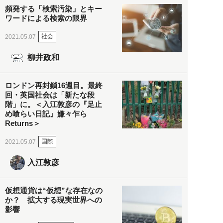
頻発する「検索汚染」とキー
ワードによる検索の限界
社会
2021.05.07
柳井政和
ロンドン再封鎖16週目。最終
回・英国社会は「新たな段
階」に。＜入江敦彦の『足止
め喰らい日記』嫌々乍ら
Returns＞
国際
2021.05.07
入江敦彦
仮想通貨は“仮想”な存在なの
か？ 拡大する現実世界への
影響