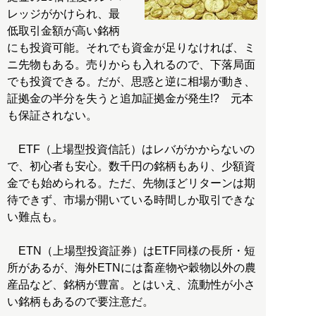
レッジがかけられ、最
低取引金額が高い銘柄
にも投資可能。それでも資金が足りなければ、ミ
ニ先物もある。売りからも入れるので、下落局面
でも投資できる。だが、思惑と逆に相場が動き、
証拠金の半分を失うと追加証拠金が発生!? 元本
も保証されない。
ETF（上場型投資信託）はレバがかからないの
で、初心者も安心。数千円の銘柄もあり、少額資
金でも始められる。ただ、先物ほどリターンは期
待できず、市場が開いている時間しか取引できな
い難点も。
ETN（上場型投資証券）はETF同様の長所・短
所があるが、海外ETNには畜産物や穀物以外の農
産品など、銘柄が豊富。とはいえ、流動性が小さ
い銘柄もあるので要注意だ。