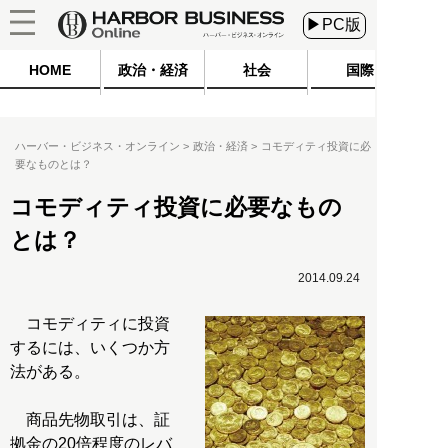
▶PC版
HOME
政治・経済
社会
国際
ハーバー・ビジネス・オンライン
政治・経済
コモディティ投資に必
要なものとは？
コモディティ投資に必要なもの
とは？
2014.09.24
コモディティに投資
するには、いくつか方
法がある。
商品先物取引は、証
拠金の20倍程度のレバ