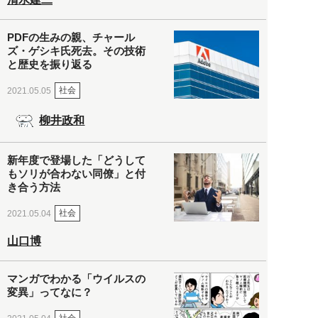
PDFの生みの親、チャール
ズ・ゲシキ氏死去。その技術
と歴史を振り返る
社会
2021.05.05
柳井政和
新年度で登場した「どうして
もソリが合わない同僚」と付
き合う方法
社会
2021.05.04
山口博
マンガでわかる「ウイルスの
変異」ってなに？