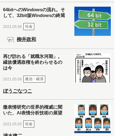
64bitへのWindowsの流れ。そ
して、32bit版Windowsの終焉
社会
2021.05.06
柳井政和
再び訪れる「就職氷河期」。
縁故優遇政権を終わらせるの
は今
政治・経済
2021.05.06
ぼうごなつこ
微表情研究の世界的権威に聞
いた、AI表情分析技術の展望
社会
2021.05.05
清水建二