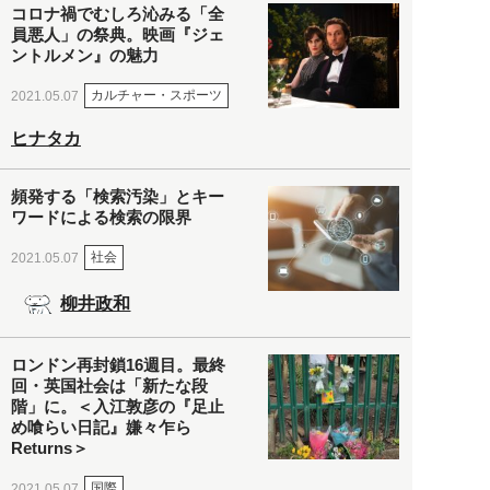
コロナ禍でむしろ沁みる「全
員悪人」の祭典。映画『ジェ
ントルメン』の魅力
カルチャー・スポーツ
2021.05.07
ヒナタカ
頻発する「検索汚染」とキー
ワードによる検索の限界
社会
2021.05.07
柳井政和
ロンドン再封鎖16週目。最終
回・英国社会は「新たな段
階」に。＜入江敦彦の『足止
め喰らい日記』嫌々乍ら
Returns＞
国際
2021.05.07