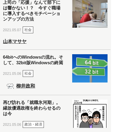
上司の「応援」なんて部下に
は響かない！？ 今すぐ職場
に導入するべきモチベーショ
ンアップの方法
社会
2021.05.07
山本マサヤ
64bitへのWindowsの流れ。そ
して、32bit版Windowsの終焉
社会
2021.05.06
柳井政和
再び訪れる「就職氷河期」。
縁故優遇政権を終わらせるの
は今
政治・経済
2021.05.06