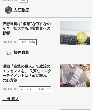
入江敦彦
仮想通貨は“仮想”な存在なの
か？ 拡大する現実世界への
影響
政治・経済
2021.05.07
柳井政和
漫画『進撃の巨人』で政治の
エッセンスを。 良質なエンタ
ーテイメントは「政治離れ」
の処方箋
カルチャー・スポーツ
2021.05.07
井田 真人