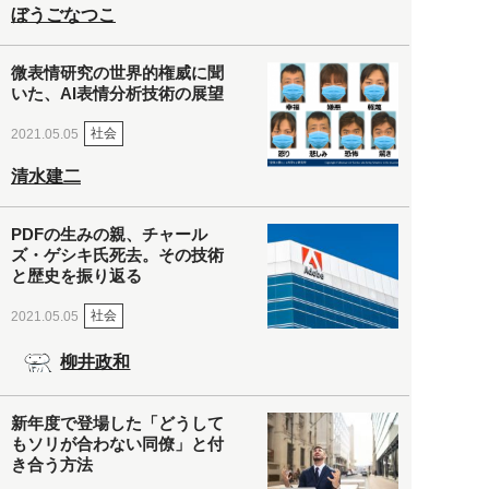
ぼうごなつこ
微表情研究の世界的権威に聞
いた、AI表情分析技術の展望
社会
2021.05.05
清水建二
PDFの生みの親、チャール
ズ・ゲシキ氏死去。その技術
と歴史を振り返る
社会
2021.05.05
柳井政和
新年度で登場した「どうして
もソリが合わない同僚」と付
き合う方法