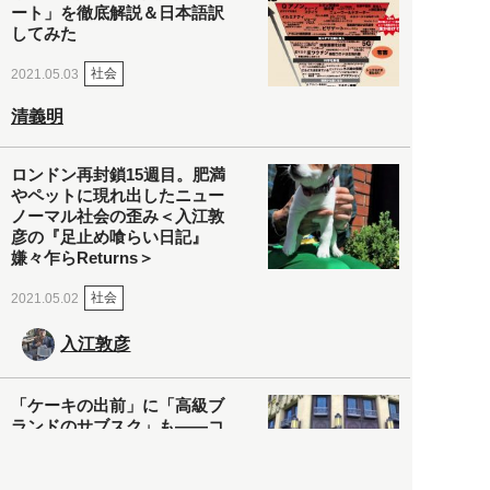
ート」を徹底解説＆日本語訳
してみた
社会
2021.05.03
清義明
ロンドン再封鎖15週目。肥満
やペットに現れ出したニュー
ノーマル社会の歪み＜入江敦
彦の『足止め喰らい日記』
嫌々乍らReturns＞
社会
2021.05.02
入江敦彦
「ケーキの出前」に「高級ブ
ランドのサブスク」も――コ
ロナ禍のなか「進化」する百
貨店