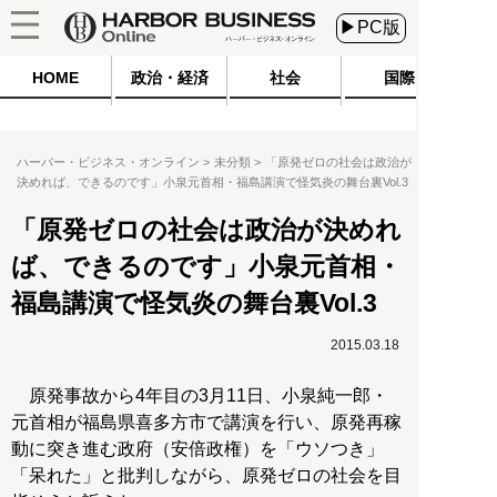
▶PC版
HOME
政治・経済
社会
国際
ハーバー・ビジネス・オンライン
未分類
「原発ゼロの社会は政治が
決めれば、できるのです」小泉元首相・福島講演で怪気炎の舞台裏Vol.3
「原発ゼロの社会は政治が決めれ
ば、できるのです」小泉元首相・
福島講演で怪気炎の舞台裏Vol.3
2015.03.18
原発事故から4年目の3月11日、小泉純一郎・
元首相が福島県喜多方市で講演を行い、原発再稼
動に突き進む政府（安倍政権）を「ウソつき」
「呆れた」と批判しながら、原発ゼロの社会を目