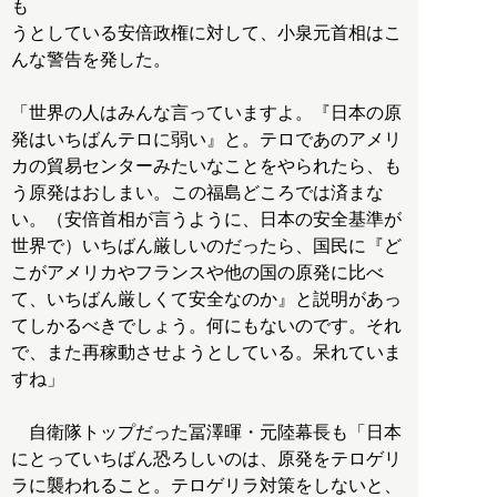
も
うとしている安倍政権に対して、小泉元首相はこ
んな警告を発した。
「世界の人はみんな言っていますよ。『日本の原
発はいちばんテロに弱い』と。テロであのアメリ
カの貿易センターみたいなことをやられたら、も
う原発はおしまい。この福島どころでは済まな
い。（安倍首相が言うように、日本の安全基準が
世界で）いちばん厳しいのだったら、国民に『ど
こがアメリカやフランスや他の国の原発に比べ
て、いちばん厳しくて安全なのか』と説明があっ
てしかるべきでしょう。何にもないのです。それ
で、また再稼動させようとしている。呆れていま
すね」
自衛隊トップだった冨澤暉・元陸幕長も「日本
にとっていちばん恐ろしいのは、原発をテロゲリ
ラに襲われること。テロゲリラ対策をしないと、