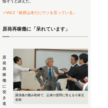
指そうと訴えた。
⇒Vol.2「政府は未だにウソを言っている」
原発再稼働に「呆れています」
原
発
再
稼
働
に
突
講演後の囲み取材で、記者の質問に答える小泉元
き
首相
進