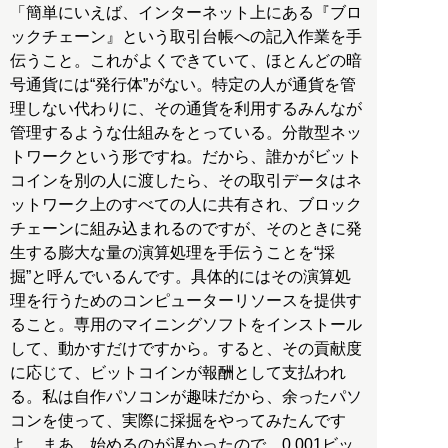
「簡単にいえば、インターネット上にある『ブロ
ックチェーン』という取引台帳への記入作業を手
伝うこと。これがよくできていて、ほとんどの暗
号通貨には“発行体”がない。特定の人が通貨を管
理しない代わりに、その通貨を利用するみんなが
管理するような仕組みをとっている。分散型ネッ
トワークという形ですね。だから、誰かがビット
コインを別の人に渡したら、その取引データはネ
ットワーク上のすべての人に共有され、ブロック
チェーンに組み込まれるのですが、そのときに発
生する膨大な量の演算処理を手伝うことを“採
掘”と呼んでいるんです。具体的にはその演算処
理を行うためのコンピューターリソースを提供す
ること。専用のマイニングソフトをインストール
して、動かすだけですから。すると、その貢献度
に応じて、ビットコインが報酬として支払われ
る。私は自作パソコンが趣味だから、余ったパソ
コンを使って、実際に採掘をやってみたんです
よ。まあ、始めるのが遅かったので、0.001ビッ