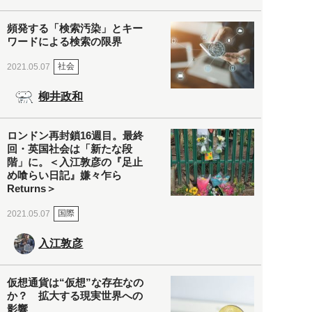
頻発する「検索汚染」とキー
ワードによる検索の限界
社会
2021.05.07
柳井政和
ロンドン再封鎖16週目。最終
回・英国社会は「新たな段
階」に。＜入江敦彦の『足止
め喰らい日記』嫌々乍ら
Returns＞
国際
2021.05.07
入江敦彦
仮想通貨は“仮想”な存在なの
か？ 拡大する現実世界への
影響