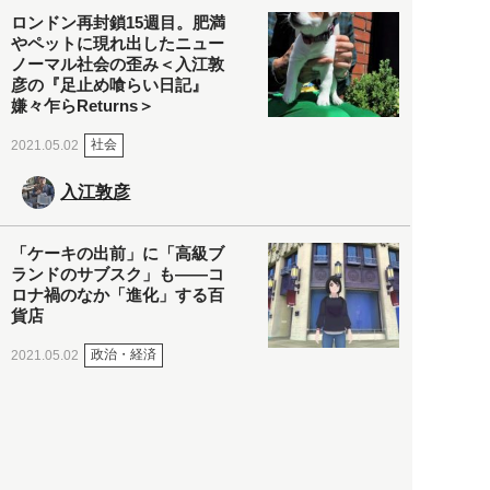
ロンドン再封鎖15週目。肥満
やペットに現れ出したニュー
ノーマル社会の歪み＜入江敦
彦の『足止め喰らい日記』
嫌々乍らReturns＞
社会
2021.05.02
入江敦彦
「ケーキの出前」に「高級ブ
ランドのサブスク」も――コ
ロナ禍のなか「進化」する百
貨店
政治・経済
2021.05.02
都市商業研究所
「高度外国人材」という言葉
に潜む欺瞞と、日本が搾取し