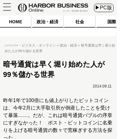
▶PC版
HOME
政治・経済
社会
国際
ハーバー・ビジネス・オンライン
政治・経済
暗号通貨は早く堀り始
めた人が99％儲かる世界
暗号通貨は早く堀り始めた人が
99％儲かる世界
2014.09.11
昨年1年で100倍にも値上がりしたビットコイン
は、今年2月に大手取引所が倒産したことを受け
て暴落……。だが、これは暗号通貨バブルの序章
にすぎなかった！ ポスト・ビットコインに名乗
りを上げる暗号通貨の数々で荒稼ぎする方法を探
った。