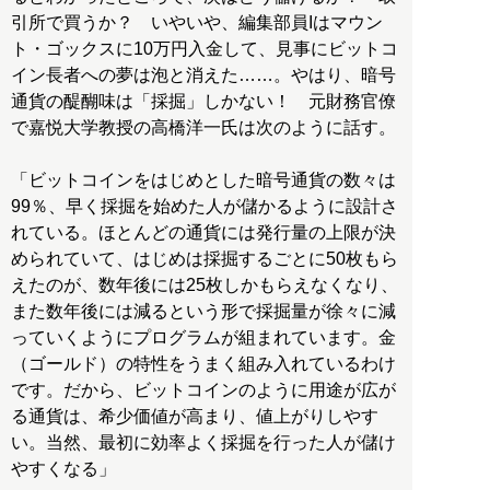
引所で買うか？ いやいや、編集部員Iはマウン
ト・ゴックスに10万円入金して、見事にビットコ
イン長者への夢は泡と消えた……。やはり、暗号
通貨の醍醐味は「採掘」しかない！ 元財務官僚
で嘉悦大学教授の高橋洋一氏は次のように話す。
「ビットコインをはじめとした暗号通貨の数々は
99％、早く採掘を始めた人が儲かるように設計さ
れている。ほとんどの通貨には発行量の上限が決
められていて、はじめは採掘するごとに50枚もら
えたのが、数年後には25枚しかもらえなくなり、
また数年後には減るという形で採掘量が徐々に減
っていくようにプログラムが組まれています。金
（ゴールド）の特性をうまく組み入れているわけ
です。だから、ビットコインのように用途が広が
る通貨は、希少価値が高まり、値上がりしやす
い。当然、最初に効率よく採掘を行った人が儲け
やすくなる」