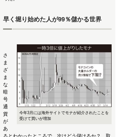
早く堀り始めた人が99％儲かる世界
さ
ま
ざ
ま
な
暗
号
通
今年3月には海外サイトでモナが紹介されたことを
貨
受けて買いが増加
が
あ
るとわかったところで、次はどう儲けるか？ 取