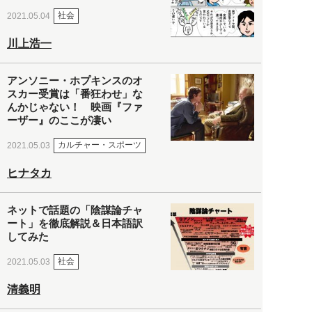
社会
2021.05.04
川上浩一
アンソニー・ホプキンスのオ
スカー受賞は「番狂わせ」な
んかじゃない！ 映画『ファ
ーザー』のここが凄い
カルチャー・スポーツ
2021.05.03
ヒナタカ
ネットで話題の「陰謀論チャ
ート」を徹底解説＆日本語訳
してみた
社会
2021.05.03
清義明