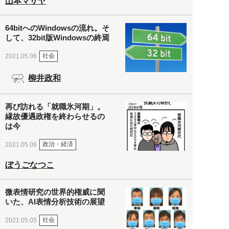
山本マサヤ
64bitへのWindowsの流れ。そ
して、32bit版Windowsの終焉
社会
2021.05.06
柳井政和
再び訪れる「就職氷河期」。
縁故優遇政権を終わらせるの
は今
政治・経済
2021.05.06
ぼうごなつこ
微表情研究の世界的権威に聞
いた、AI表情分析技術の展望
社会
2021.05.05