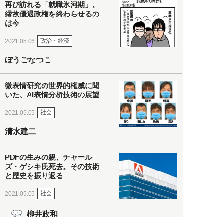
再び訪れる「就職氷河期」。
縁故優遇政権を終わらせるの
は今
政治・経済
2021.05.06
ぼうごなつこ
微表情研究の世界的権威に聞
いた、AI表情分析技術の展望
社会
2021.05.05
清水建二
PDFの生みの親、チャール
ズ・ゲシキ氏死去。その技術
と歴史を振り返る
社会
2021.05.05
柳井政和