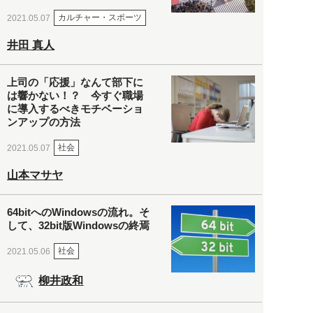
カルチャー・スポーツ
2021.05.07
井田 真人
上司の「応援」なんて部下に
は響かない！？ 今すぐ職場
に導入するべきモチベーショ
ンアップの方法
社会
2021.05.07
山本マサヤ
64bitへのWindowsの流れ。そ
して、32bit版Windowsの終焉
社会
2021.05.06
柳井政和