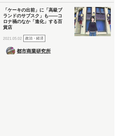
「ケーキの出前」に「高級ブ
ランドのサブスク」も――コ
ロナ禍のなか「進化」する百
貨店
政治・経済
2021.05.02
都市商業研究所
「高度外国人材」という言葉
に潜む欺瞞と、日本が搾取し
依存する圧倒的多数の外国人
労働者の実像とは？
社会
2021.05.01
月刊日本
以前の記事をもっと見る