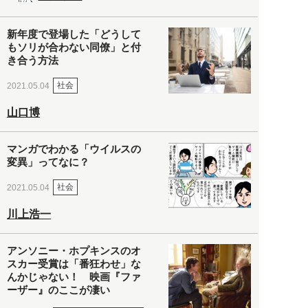
新年度で登場した「どうして
もソリが合わない同僚」と付
き合う方法
社会
2021.05.04
山口博
マンガでわかる「ウイルスの
変異」ってなに？
社会
2021.05.04
川上浩一
アンソニー・ホプキンスのオ
スカー受賞は「番狂わせ」な
んかじゃない！ 映画『ファ
ーザー』のここが凄い