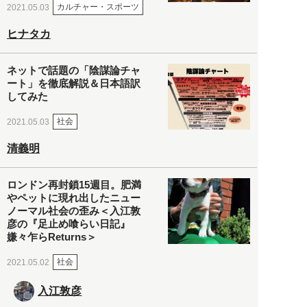
カルチャー・スポーツ
2021.05.03
ヒナタカ
ネットで話題の「陰謀論チャ
ート」を徹底解説＆日本語訳
してみた
社会
2021.05.03
清義明
ロンドン再封鎖15週目。肥満
やペットに現れ出したニュー
ノーマル社会の歪み＜入江敦
彦の『足止め喰らい日記』
嫌々乍らReturns＞
社会
2021.05.02
入江敦彦