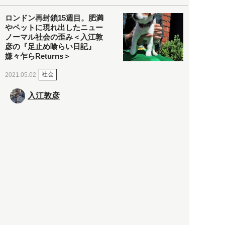
ロンドン再封鎖15週目。肥満
やペットに現れ出したニュー
ノーマル社会の歪み＜入江敦
彦の『足止め喰らい日記』
嫌々乍らReturns＞
社会
2021.05.02
入江敦彦
「ケーキの出前」に「高級ブ
ランドのサブスク」も――コ
ロナ禍のなか「進化」する百
貨店
政治・経済
2021.05.02
都市商業研究所
「高度外国人材」という言葉