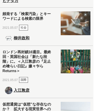
ヒナタカ
頻発する「検索汚染」とキー
ワードによる検索の限界
社会
2021.05.07
柳井政和
ロンドン再封鎖16週目。最終
回・英国社会は「新たな段
階」に。＜入江敦彦の『足止
め喰らい日記』嫌々乍ら
Returns＞
国際
2021.05.07
入江敦彦
仮想通貨は“仮想”な存在なの
か？ 拡大する現実世界への