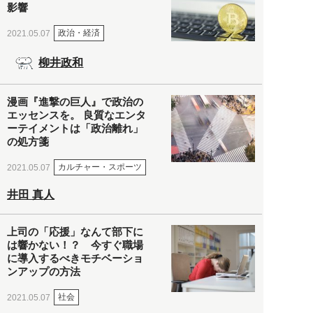
影響
政治・経済
2021.05.07
柳井政和
漫画『進撃の巨人』で政治の
エッセンスを。 良質なエンタ
ーテイメントは「政治離れ」
の処方箋
カルチャー・スポーツ
2021.05.07
井田 真人
上司の「応援」なんて部下に
は響かない！？ 今すぐ職場
に導入するべきモチベーショ
ンアップの方法
社会
2021.05.07