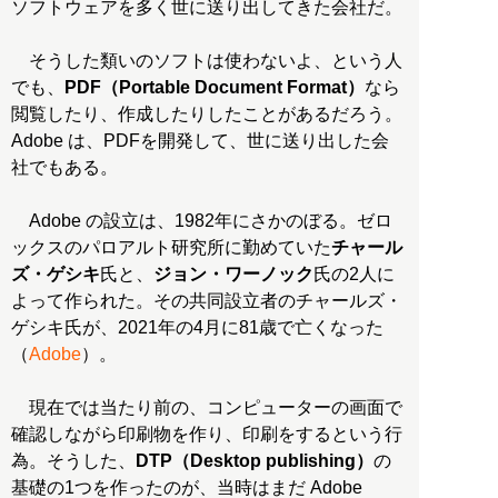
ソフトウェアを多く世に送り出してきた会社だ。
そうした類いのソフトは使わないよ、という人
でも、
PDF（Portable Document Format）
なら
閲覧したり、作成したりしたことがあるだろう。
Adobe は、PDFを開発して、世に送り出した会
社でもある。
Adobe の設立は、1982年にさかのぼる。ゼロ
ックスのパロアルト研究所に勤めていた
チャール
ズ・ゲシキ
氏と、
ジョン・ワーノック
氏の2人に
よって作られた。その共同設立者のチャールズ・
ゲシキ氏が、2021年の4月に81歳で亡くなった
（
Adobe
）。
現在では当たり前の、コンピューターの画面で
確認しながら印刷物を作り、印刷をするという行
為。そうした、
DTP（Desktop publishing）
の
基礎の1つを作ったのが、当時はまだ Adobe