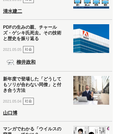
清水建二
PDFの生みの親、チャール
ズ・ゲシキ氏死去。その技術
と歴史を振り返る
社会
2021.05.05
柳井政和
新年度で登場した「どうして
もソリが合わない同僚」と付
き合う方法
社会
2021.05.04
山口博
マンガでわかる「ウイルスの