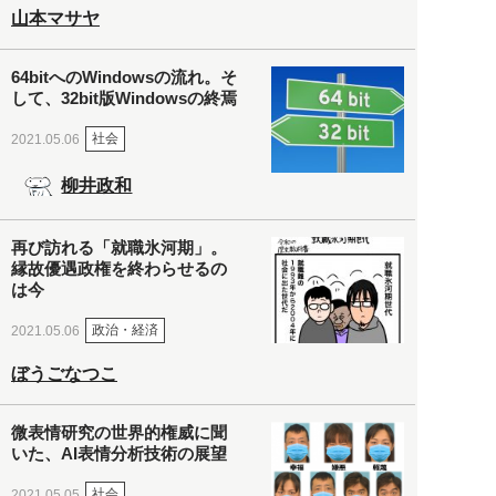
山本マサヤ
64bitへのWindowsの流れ。そ
して、32bit版Windowsの終焉
社会
2021.05.06
柳井政和
再び訪れる「就職氷河期」。
縁故優遇政権を終わらせるの
は今
政治・経済
2021.05.06
ぼうごなつこ
微表情研究の世界的権威に聞
いた、AI表情分析技術の展望
社会
2021.05.05