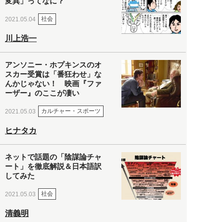
変異」ってなに？
社会
2021.05.04
川上浩一
アンソニー・ホプキンスのオ
スカー受賞は「番狂わせ」な
んかじゃない！ 映画『ファ
ーザー』のここが凄い
カルチャー・スポーツ
2021.05.03
ヒナタカ
ネットで話題の「陰謀論チャ
ート」を徹底解説＆日本語訳
してみた
社会
2021.05.03
清義明