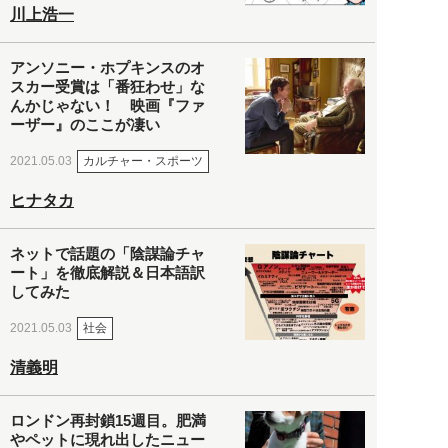
川上浩一
アンソニー・ホプキンスのオ
スカー受賞は「番狂わせ」な
んかじゃない！ 映画『ファ
ーザー』のここが凄い
カルチャー・スポーツ
2021.05.03
ヒナタカ
ネットで話題の「陰謀論チャ
ート」を徹底解説＆日本語訳
してみた
社会
2021.05.03
清義明
ロンドン再封鎖15週目。肥満
やペットに現れ出したニュー