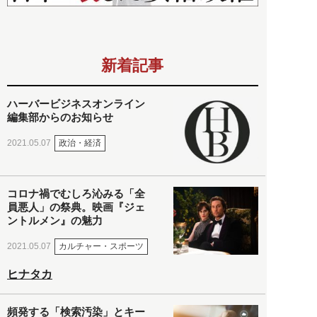
新着記事
ハーバービジネスオンライン
編集部からのお知らせ
政治・経済
2021.05.07
コロナ禍でむしろ沁みる「全
員悪人」の祭典。映画『ジェ
ントルメン』の魅力
カルチャー・スポーツ
2021.05.07
ヒナタカ
頻発する「検索汚染」とキー