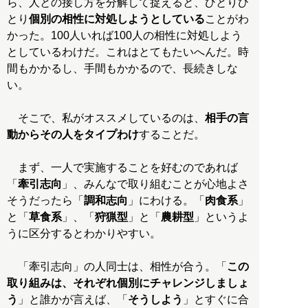
ら、人との接し方を分解して捉えると、ひとりひ
とり
個別の相性に対処しようとしている
ことがわ
かった。100人いれば100人の相性に対処しよう
としているわけだ。これはとてもたいへんだ。時
間もかかるし、手間もかかるので、長続きしな
い。
そこで、私がオススメしているのは、
相手の言
動からその人をタイプわけ
することだ。
まず、一人で実施することを好むのであれば
「
牽引志向
」、みんなで取り組むことが心地よさ
そうだったら「
調和志向
」にわける。「
肉食系
」
と「
草食系
」、「
狩猟型
」と「
農耕型
」というよ
うに区分するとわかりやすい。
「牽引志向」の人同士は、相性が合う。「
この
取り組みは、それぞれ個別にチャレンジしましょ
う
」と誰かが言えば、「
そうしよう
」とすぐに合