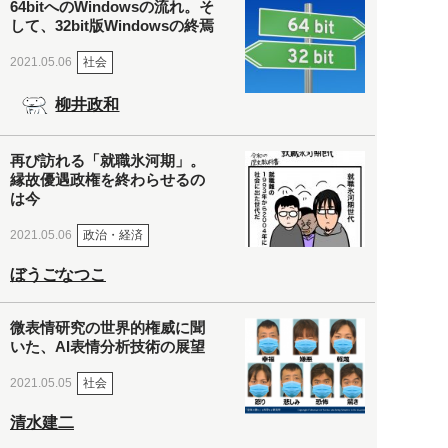
64bitへのWindowsの流れ。そ
して、32bit版Windowsの終焉
社会
2021.05.06
柳井政和
再び訪れる「就職氷河期」。
縁故優遇政権を終わらせるの
は今
政治・経済
2021.05.06
ぼうごなつこ
微表情研究の世界的権威に聞
いた、AI表情分析技術の展望
社会
2021.05.05
清水建二