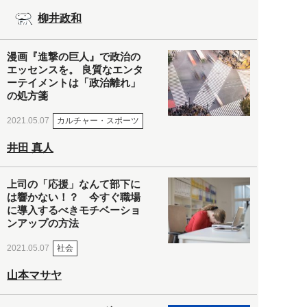
柳井政和
漫画『進撃の巨人』で政治の
エッセンスを。 良質なエンタ
ーテイメントは「政治離れ」
の処方箋
カルチャー・スポーツ
2021.05.07
井田 真人
上司の「応援」なんて部下に
は響かない！？ 今すぐ職場
に導入するべきモチベーショ
ンアップの方法
社会
2021.05.07
山本マサヤ