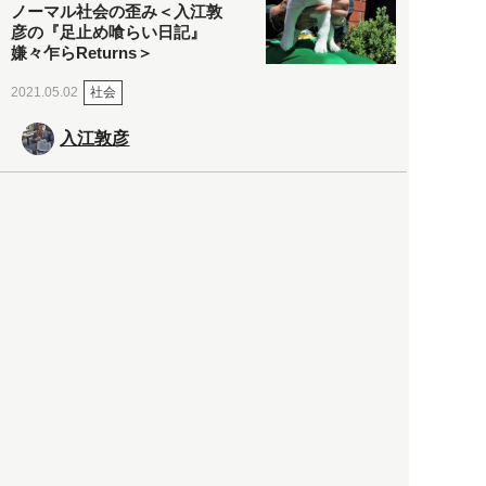
ノーマル社会の歪み＜入江敦
彦の『足止め喰らい日記』
嫌々乍らReturns＞
社会
2021.05.02
入江敦彦
「ケーキの出前」に「高級ブ
ランドのサブスク」も――コ
ロナ禍のなか「進化」する百
貨店
政治・経済
2021.05.02
都市商業研究所
「高度外国人材」という言葉
に潜む欺瞞と、日本が搾取し
依存する圧倒的多数の外国人
労働者の実像とは？