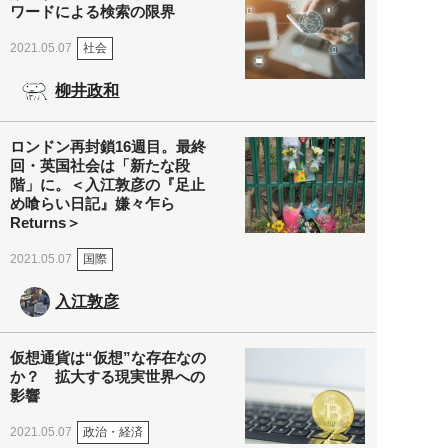
ワードによる検索の限界
社会
2021.05.07
柳井政和
ロンドン再封鎖16週目。最終
回・英国社会は「新たな段
階」に。＜入江敦彦の『足止
め喰らい日記』嫌々乍ら
Returns＞
国際
2021.05.07
入江敦彦
仮想通貨は“仮想”な存在なの
か？ 拡大する現実世界への
影響
政治・経済
2021.05.07