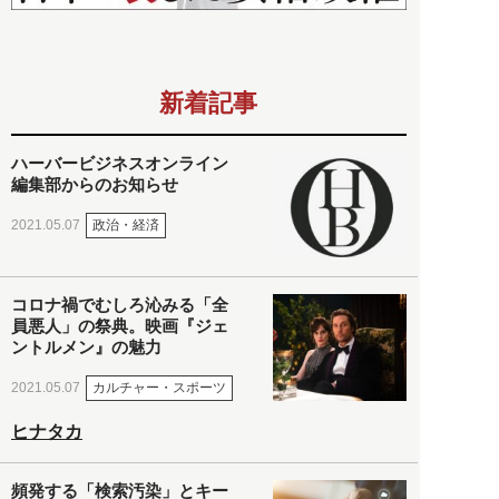
新着記事
ハーバービジネスオンライン
編集部からのお知らせ
政治・経済
2021.05.07
コロナ禍でむしろ沁みる「全
員悪人」の祭典。映画『ジェ
ントルメン』の魅力
カルチャー・スポーツ
2021.05.07
ヒナタカ
頻発する「検索汚染」とキー