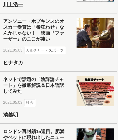
川上浩一
アンソニー・ホプキンスのオ
スカー受賞は「番狂わせ」な
んかじゃない！ 映画『ファ
ーザー』のここが凄い
カルチャー・スポーツ
2021.05.03
ヒナタカ
ネットで話題の「陰謀論チャ
ート」を徹底解説＆日本語訳
してみた
社会
2021.05.03
清義明
ロンドン再封鎖15週目。肥満
やペットに現れ出したニュー