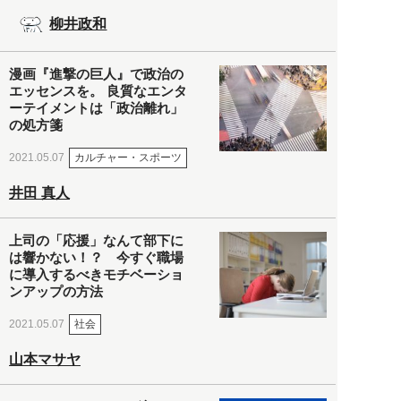
柳井政和
漫画『進撃の巨人』で政治の
エッセンスを。 良質なエンタ
ーテイメントは「政治離れ」
の処方箋
カルチャー・スポーツ
2021.05.07
井田 真人
上司の「応援」なんて部下に
は響かない！？ 今すぐ職場
に導入するべきモチベーショ
ンアップの方法
社会
2021.05.07
山本マサヤ