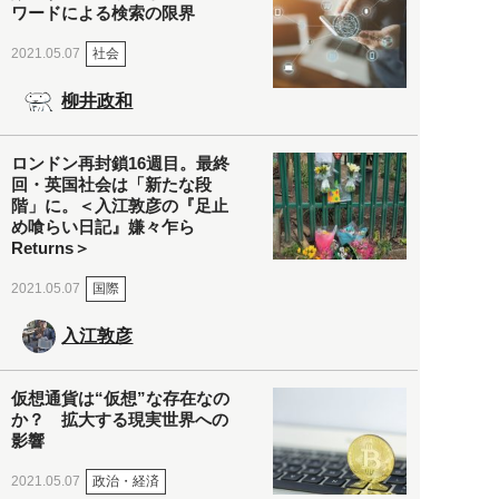
ワードによる検索の限界
社会
2021.05.07
柳井政和
ロンドン再封鎖16週目。最終
回・英国社会は「新たな段
階」に。＜入江敦彦の『足止
め喰らい日記』嫌々乍ら
Returns＞
国際
2021.05.07
入江敦彦
仮想通貨は“仮想”な存在なの
か？ 拡大する現実世界への
影響
政治・経済
2021.05.07