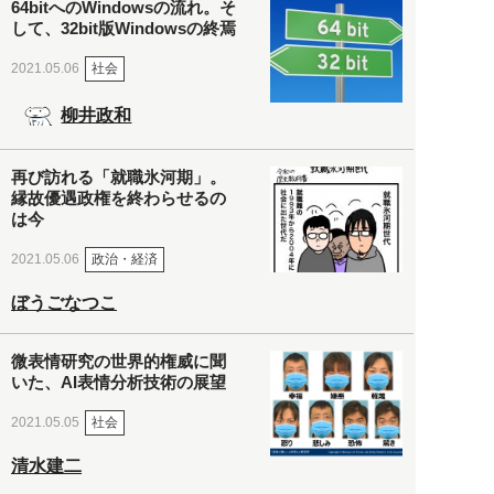
64bitへのWindowsの流れ。そ
して、32bit版Windowsの終焉
社会
2021.05.06
柳井政和
再び訪れる「就職氷河期」。
縁故優遇政権を終わらせるの
は今
政治・経済
2021.05.06
ぼうごなつこ
微表情研究の世界的権威に聞
いた、AI表情分析技術の展望
社会
2021.05.05
清水建二