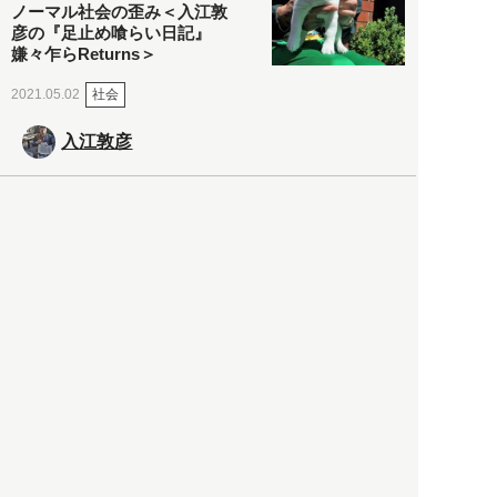
ノーマル社会の歪み＜入江敦
彦の『足止め喰らい日記』
嫌々乍らReturns＞
社会
2021.05.02
入江敦彦
「ケーキの出前」に「高級ブ
ランドのサブスク」も――コ
ロナ禍のなか「進化」する百
貨店
政治・経済
2021.05.02
都市商業研究所
「高度外国人材」という言葉
に潜む欺瞞と、日本が搾取し
依存する圧倒的多数の外国人
労働者の実像とは？