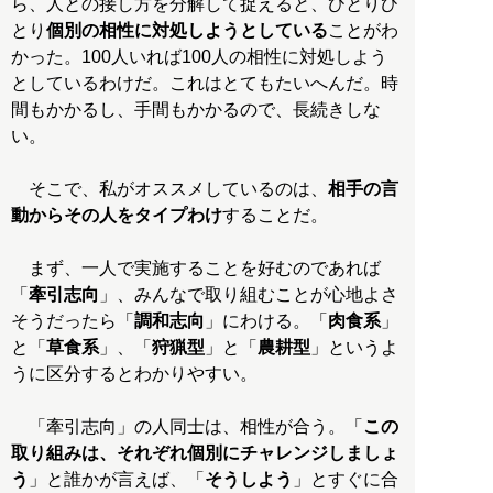
ら、人との接し方を分解して捉えると、ひとりひ
とり
個別の相性に対処しようとしている
ことがわ
かった。100人いれば100人の相性に対処しよう
としているわけだ。これはとてもたいへんだ。時
間もかかるし、手間もかかるので、長続きしな
い。
そこで、私がオススメしているのは、
相手の言
動からその人をタイプわけ
することだ。
まず、一人で実施することを好むのであれば
「
牽引志向
」、みんなで取り組むことが心地よさ
そうだったら「
調和志向
」にわける。「
肉食系
」
と「
草食系
」、「
狩猟型
」と「
農耕型
」というよ
うに区分するとわかりやすい。
「牽引志向」の人同士は、相性が合う。「
この
取り組みは、それぞれ個別にチャレンジしましょ
う
」と誰かが言えば、「
そうしよう
」とすぐに合