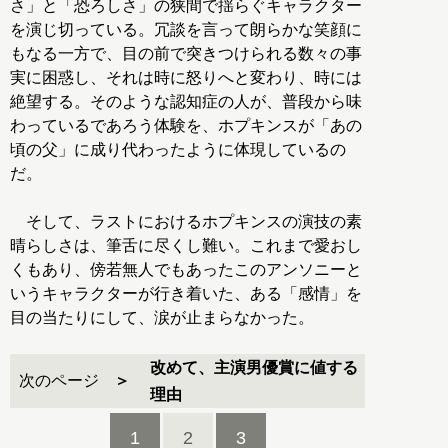
さ」と「恐ろしさ」の狭間で揺らぐキャラクター
を演じ切っている。冗談を言って朗らかな笑顔に
もなる一方で、目の前で突きつけられる数々の事
実に困惑し、それは時に怒りへと変わり、時には
絶望する。そのような認知症の人が、普段から味
わっているであろう体験を、ホプキンスが「あの
頃の父」に成り代わったように体現しているの
だ。
そして、ラストにおけるホプキンスの演技の素
晴らしさは、筆舌に尽くし難い。これまで愛おし
くもあり、傍若無人でもあったこのアンソニーと
いうキャラクターが行き着いた、ある「感情」を
目の当たりにして、涙が止まらなかった。
改めて、主演男優賞に値する
次のページ
理由
1
2
3