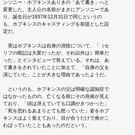
ンソニー・ホプキンスありきの「あて書き」へと
変更した。主人公の名前がまさにアンソニーであ
り、誕生日が1937年12月31日で同じというの
も、ホプキンスのキャスティングを前提とした設
定だ。
実はホプキンスは自身の演技について、「（セ
リフの暗記は大変だったが、それ以外は）簡単だ
った」とインタビューで答えている。それは、あ
て書きをされていたことに加えて、「自身の父を
演じていた」ことが大きな理由であったようだ。
というのも、ホプキンスの父は明確な認知症で
はなかったものの、亡くなる前にその兆候が見え
ており、「頭は冴えていても口調がきつかった」
「死を恐れるあまりとても怒っていた」姿をホプ
キンスはよく覚えており、目が合うだけで身がこ
わばっていたこともあったのだという。