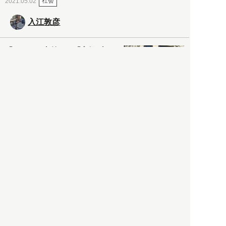
社会
2021.05.02
入江敦彦
「ケーキの出前」に「高級ブ
ランドのサブスク」も――コ
ロナ禍のなか「進化」する百
貨店
政治・経済
2021.05.02
都市商業研究所
「高度外国人材」という言葉
に潜む欺瞞と、日本が搾取し
依存する圧倒的多数の外国人
労働者の実像とは？
社会
2021.05.01
月刊日本