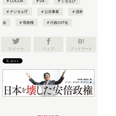
COCOA
DX
ぐるなび
デジタル庁
公共事業
清和
会
菅政権
行政のIT化
B!
ブックマーク