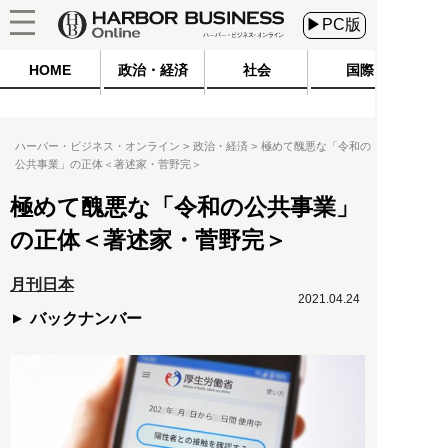
▶PC版
HOME
政治・経済
社会
国際
ハーバー・ビジネス・オンライン
政治・経済
極めて醜悪な「令和の
公共事業」の正体＜著述家・菅野完＞
極めて醜悪な「令和の公共事業」
の正体＜著述家・菅野完＞
月刊日本
2021.04.24
バックナンバー