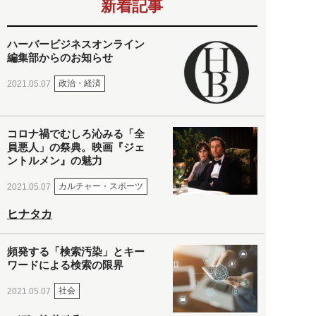
新着記事
ハーバービジネスオンライン
編集部からのお知らせ
政治・経済
2021.05.07
コロナ禍でむしろ沁みる「全
員悪人」の祭典。映画『ジェ
ントルメン』の魅力
カルチャー・スポーツ
2021.05.07
ヒナタカ
頻発する「検索汚染」とキー
ワードによる検索の限界
社会
2021.05.07