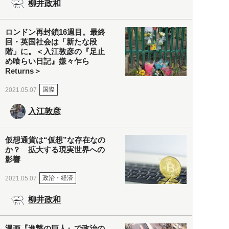
柳井政和
ロンドン再封鎖16週目。最終
回・英国社会は「新たな段
階」に。＜入江敦彦の『足止
め喰らい日記』嫌々乍ら
Returns＞
国際
2021.05.07
入江敦彦
仮想通貨は“仮想”な存在なの
か？ 拡大する現実世界への
影響
政治・経済
2021.05.07
柳井政和
漫画『進撃の巨人』で政治の