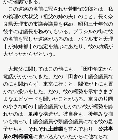
かに確認できる。
この道路の名前に冠された菅野留次郎とは、私
の義理の大叔父（祖父の姉の夫）のこと。長く奈
良県天理市の市議会議員を務め、昭和三十年代の
後半には議長を務めてもいる。ブラジルの街に彼
の名前を冠した道路があるのは、バウル市と天理
市が姉妹都市の協定を結ぶにあたり、彼の功績が
大だったからだという。
大叔父に関してはこの他にも、「田中角栄から
電話がかかってきた」だの「田舎の市議会議員な
のにも関わらず、東京に行くと、閣僚が下にも置
かない扱いをした」だの、彼の権勢を示すさまざ
まなエピソードを聞いたことがある。奈良の片隅
の小さな町の市議会議員でしかない彼が権勢を誇
れたのは、単純な構造だ。彼自身も、後年みな揃
いも揃って市議会議員や県議会議員になる彼の息
子たちも、それぞれ
土建業
を営んでおり、
公共事
業の利権構造
に食い込んでいたからに他ならな