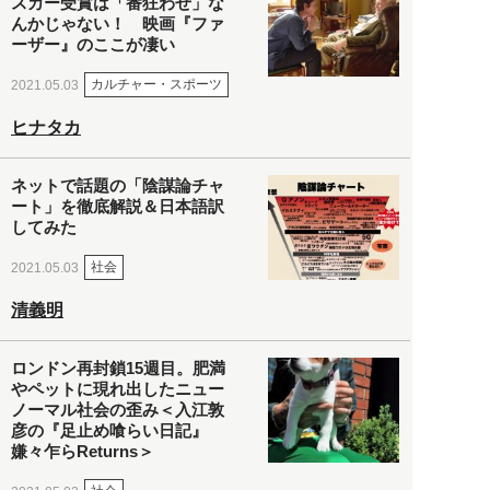
スカー受賞は「番狂わせ」な
んかじゃない！ 映画『ファ
ーザー』のここが凄い
カルチャー・スポーツ
2021.05.03
ヒナタカ
ネットで話題の「陰謀論チャ
ート」を徹底解説＆日本語訳
してみた
社会
2021.05.03
清義明
ロンドン再封鎖15週目。肥満
やペットに現れ出したニュー
ノーマル社会の歪み＜入江敦
彦の『足止め喰らい日記』
嫌々乍らReturns＞