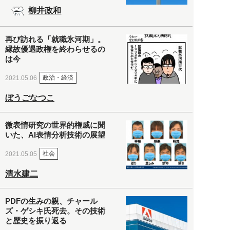
柳井政和
再び訪れる「就職氷河期」。
縁故優遇政権を終わらせるの
は今
政治・経済
2021.05.06
ぼうごなつこ
微表情研究の世界的権威に聞
いた、AI表情分析技術の展望
社会
2021.05.05
清水建二
PDFの生みの親、チャール
ズ・ゲシキ氏死去。その技術
と歴史を振り返る