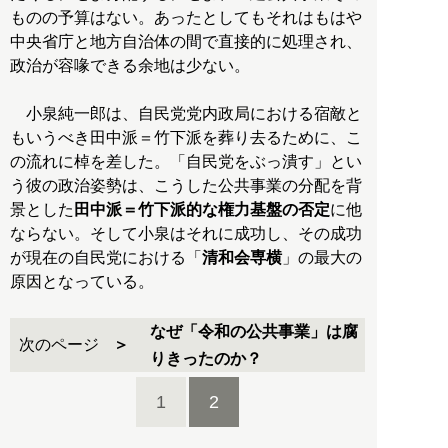
ものの予算はない。あったとしてもそれはもはや
中央省庁と地方自治体の間で直接的に処理され、
政治が容喙できる余地は少ない。
小泉純一郎は、自民党党内政局における宿敵と
もいうべき田中派＝竹下派を葬り去るために、こ
の流れに棹を差した。「自民党をぶっ潰す」とい
う彼の政治姿勢は、こうした公共事業の分配を背
景とした
田中派＝竹下派的な権力基盤の否定
に他
ならない。そして小泉はそれに成功し、その成功
が現在の自民党における「
清和会専横
」の最大の
原因となっている。
なぜ「令和の公共事業」は腐
次のページ
りきったのか？
1
2