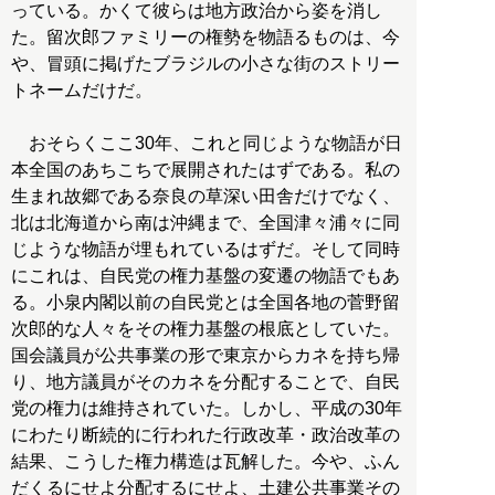
っている。かくて彼らは地方政治から姿を消し
た。留次郎ファミリーの権勢を物語るものは、今
や、冒頭に掲げたブラジルの小さな街のストリー
トネームだけだ。
おそらくここ30年、これと同じような物語が日
本全国のあちこちで展開されたはずである。私の
生まれ故郷である奈良の草深い田舎だけでなく、
北は北海道から南は沖縄まで、全国津々浦々に同
じような物語が埋もれているはずだ。そして同時
にこれは、自民党の権力基盤の変遷の物語でもあ
る。小泉内閣以前の自民党とは全国各地の菅野留
次郎的な人々をその権力基盤の根底としていた。
国会議員が公共事業の形で東京からカネを持ち帰
り、地方議員がそのカネを分配することで、自民
党の権力は維持されていた。しかし、平成の30年
にわたり断続的に行われた行政改革・政治改革の
結果、こうした権力構造は瓦解した。今や、ふん
だくるにせよ分配するにせよ、土建公共事業その