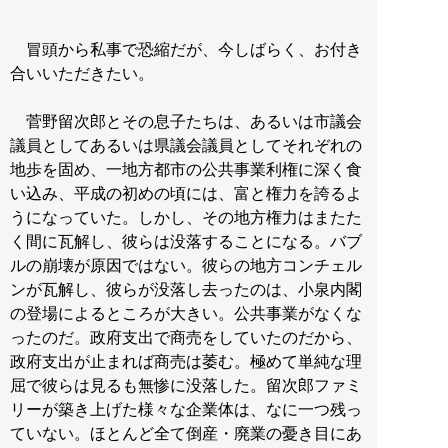
冒頭から私事で恐縮だが、今しばらく、お付き
合いいただきたい。
菅野留次郎とその息子たちは、あるいは市議会
議員としてあるいは県議会議員としてそれぞれの
地歩を固め、一地方都市の公共事業利権に深く食
い込み、平成の初めの頃には、富と権力を誇るよ
うになっていた。しかし、その地方権力はまたた
く間に瓦解し、彼らは没落することになる。バブ
ルの崩壊が原因ではない。彼らの地方コンチェル
ンが瓦解し、彼らが没落し去ったのは、小泉内閣
の登場によるところが大きい。公共事業がなくな
ったのだ。政府支出で商売をしていたのだから、
政府支出が止まれば商売は萎む。極めて単純な理
屈で彼らは見るも無惨に没落した。留次郎ファミ
リーが築き上げた様々な企業体は、なに一つ残っ
ていない。ほとんど全て倒産・廃業の憂き目にあ