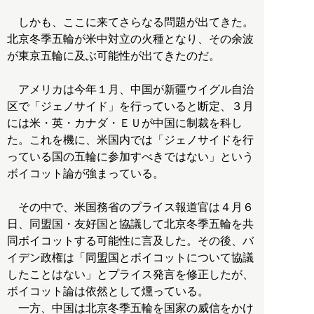
しかも、ここに来てさらなる問題が出てきた。
北京冬季五輪が米中対立の火種となり、その余波
が東京五輪に及ぶ可能性が出てきたのだ。
アメリカは今年１月、中国が新疆ウイグル自治
区で「ジェノサイド」を行っていると断定、３月
には米・英・カナダ・ＥＵが中国に制裁を科し
た。これを機に、米国内では「ジェノサイドを行
っている国の五輪に参加すべきではない」という
ボイコット論が強まっている。
その中で、米国務省のプライス報道官は４月６
日、同盟国・友好国と協議して北京冬季五輪を共
同ボイコットする可能性に言及した。その後、バ
イデン政権は「同盟国とボイコットについて協議
したことはない」とプライス発言を修正したが、
ボイコット論は依然として燻っている。
一方、中国は北京冬季五輪を国家の威信をかけ