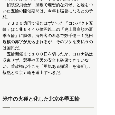
招致委員会が「温暖で理想的な気候」と嘘をつ
いた五輪の開催期間は、今年も猛暑になるとの予
想。
７３００億円で済むはずだった「コンパクト五
輪」は１兆６４４０億円以上の「史上最高額の夏
季五輪」に膨張。海外客の断念で数千億～１兆円
規模の赤字が見込まれるが、そのツケを支払うの
は国民だ。
五輪開催まで１００日を切ったが、コロナ禍は
収束せず、選手や国民の安全も確保できていな
い。菅政権は今こそ「勇気ある撤退」を決断し、
毅然と東京五輪を返上すべきだ。
米中の火種と化した北京冬季五輪