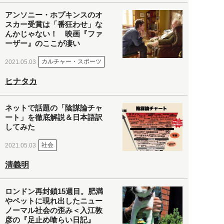
アンソニー・ホプキンスのオ
スカー受賞は「番狂わせ」な
んかじゃない！ 映画『ファ
ーザー』のここが凄い
カルチャー・スポーツ
2021.05.03
ヒナタカ
ネットで話題の「陰謀論チャ
ート」を徹底解説＆日本語訳
してみた
社会
2021.05.03
清義明
ロンドン再封鎖15週目。肥満
やペットに現れ出したニュー
ノーマル社会の歪み＜入江敦
彦の『足止め喰らい日記』