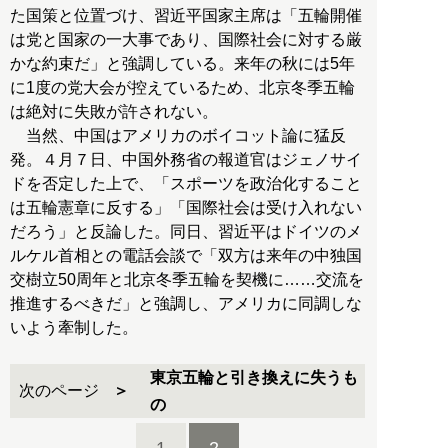
た国策と位置づけ、習近平国家主席は「五輪開催
は党と国家の一大事であり、国際社会に対する厳
かな約束だ」と強調している。来年の秋には5年
に1度の党大会が控えているため、北京冬季五輪
は絶対に失敗が許されない。
当然、中国はアメリカのボイコット論に猛反
発。４月７日、中国外務省の報道官はジェノサイ
ドを否定した上で、「スポーツを政治化すること
は五輪憲章に反する」「国際社会は受け入れない
だろう」と反論した。同日、習近平はドイツのメ
ルケル首相との電話会談で「双方は来年の中独国
交樹立50周年と北京冬季五輪を契機に……交流を
推進するべきだ」と強調し、アメリカに同調しな
いよう牽制した。
東京五輪と引き換えに失うも
次のページ
の
1
2