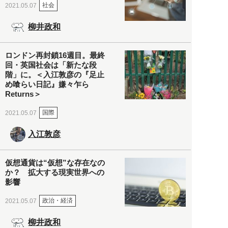
社会
2021.05.07
柳井政和
ロンドン再封鎖16週目。最終
回・英国社会は「新たな段
階」に。＜入江敦彦の『足止
め喰らい日記』嫌々乍ら
Returns＞
国際
2021.05.07
入江敦彦
仮想通貨は“仮想”な存在なの
か？ 拡大する現実世界への
影響
政治・経済
2021.05.07
柳井政和