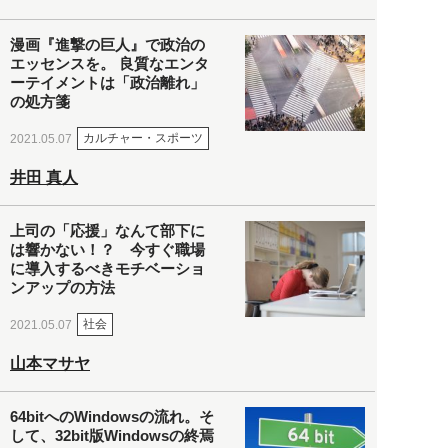
漫画『進撃の巨人』で政治の
エッセンスを。 良質なエンタ
ーテイメントは「政治離れ」
の処方箋
カルチャー・スポーツ
2021.05.07
井田 真人
上司の「応援」なんて部下に
は響かない！？ 今すぐ職場
に導入するべきモチベーショ
ンアップの方法
社会
2021.05.07
山本マサヤ
64bitへのWindowsの流れ。そ
して、32bit版Windowsの終焉