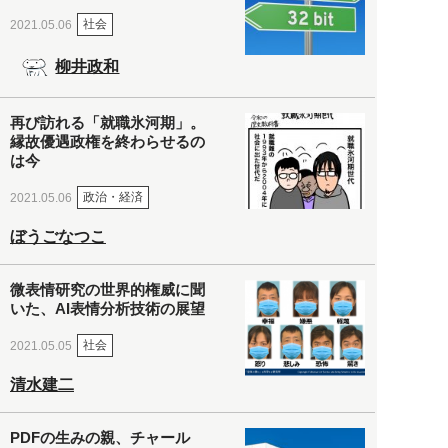
社会
2021.05.06
柳井政和
再び訪れる「就職氷河期」。
縁故優遇政権を終わらせるの
は今
政治・経済
2021.05.06
ぼうごなつこ
微表情研究の世界的権威に聞
いた、AI表情分析技術の展望
社会
2021.05.05
清水建二
PDFの生みの親、チャール