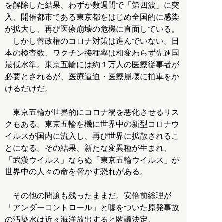
を解除した結果、わずか数週間で「第四波」に突
入、開催都市である東京都をはじめ全国的に感染
が拡大し、再び医療崩壊の危機に直面している。
しかし菅政権のコロナ対策は進んでいない。日
本の検査数、ワクチン接種率は相変わらず先進国
最低水準。東京五輪には約１万人の医療従事者が
必要とされるが、医療逼迫・医療崩壊に拍車をか
けるだけだ。
東京五輪が世界的にコロナ禍を悪化させるリス
クもある。東京五輪を機に世界中の新型コロナウ
イルスが国内に流入し、再び世界に拡散されるこ
とになる。その結果、新たな変異種が生まれ、
「武漢ウイルス」ならぬ「東京五輪ウイルス」が
世界中の人々の命を脅かす恐れがある。
その他の問題も残ったままだ。安倍前総理が
「アンダーコントロール」と嘘をついた原発事故
の汚染水は近々海洋放出すると閣議決定。