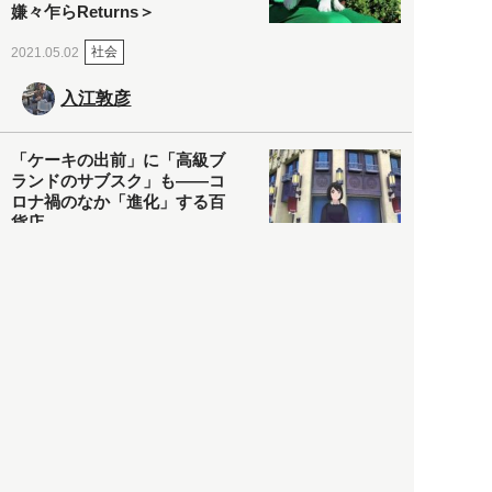
嫌々乍らReturns＞
社会
2021.05.02
入江敦彦
「ケーキの出前」に「高級ブ
ランドのサブスク」も――コ
ロナ禍のなか「進化」する百
貨店
政治・経済
2021.05.02
都市商業研究所
「高度外国人材」という言葉
に潜む欺瞞と、日本が搾取し
依存する圧倒的多数の外国人
労働者の実像とは？
社会
2021.05.01