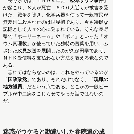
長野県では、１９９４年に「
松本サリン事件
」
が起こり、８人が死亡、６００人近くが被害を受
けた。戦争を除き、化学兵器を使って一般市民が
無差別に殺されたのは世界初であり、今も凄惨な
記憶として人々の心に刻まれている。そんな長野
県で「ホーリーネーム」や「ポア」といった「オ
ウム真理教」が使っていた独特の言葉を用い、ふ
ざけた政見放送を展開したのが久保田学であり、
ＮＨＫ受信料を支払わない方法を教える党なので
ある。
忘れてはならないのは、これをやっているのが
「
国政政党
」であり、それだけでなく、「
現職の
地方議員
」だという点である。どこかの一般ピー
プルが中二病をこじらせてやった話ではないの
だ。
迷惑がウケると勘違いした参院選の成