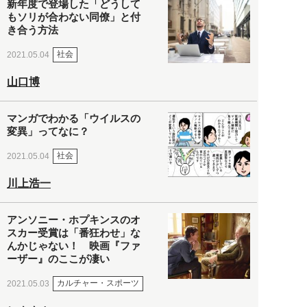
新年度で登場した「どうして
もソリが合わない同僚」と付
き合う方法
社会
2021.05.04
山口博
マンガでわかる「ウイルスの
変異」ってなに？
社会
2021.05.04
川上浩一
アンソニー・ホプキンスのオ
スカー受賞は「番狂わせ」な
んかじゃない！ 映画『ファ
ーザー』のここが凄い
カルチャー・スポーツ
2021.05.03