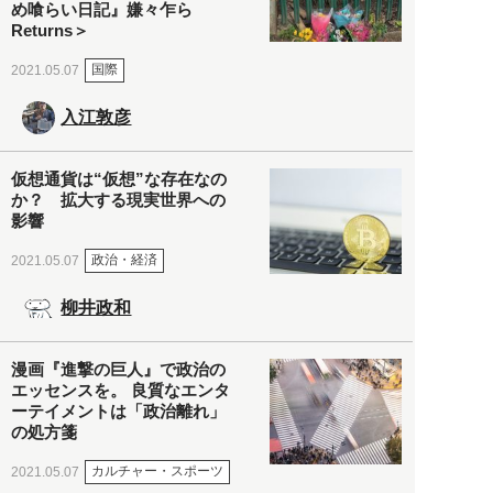
め喰らい日記』嫌々乍ら
Returns＞
国際
2021.05.07
入江敦彦
仮想通貨は“仮想”な存在なの
か？ 拡大する現実世界への
影響
政治・経済
2021.05.07
柳井政和
漫画『進撃の巨人』で政治の
エッセンスを。 良質なエンタ
ーテイメントは「政治離れ」
の処方箋
カルチャー・スポーツ
2021.05.07