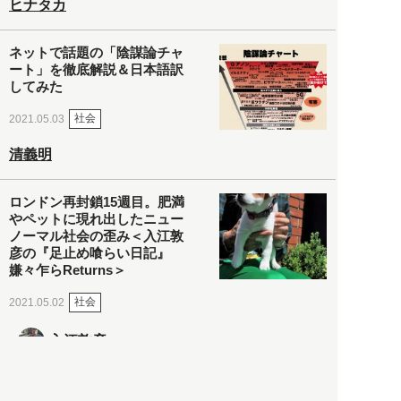
ヒナタカ
ネットで話題の「陰謀論チャ
ート」を徹底解説＆日本語訳
してみた
社会
2021.05.03
清義明
ロンドン再封鎖15週目。肥満
やペットに現れ出したニュー
ノーマル社会の歪み＜入江敦
彦の『足止め喰らい日記』
嫌々乍らReturns＞
社会
2021.05.02
入江敦彦
「ケーキの出前」に「高級ブ