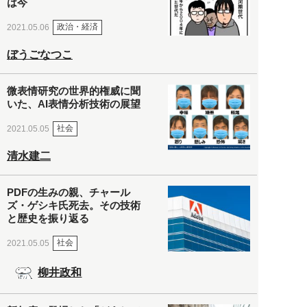
は今
政治・経済
2021.05.06
ぼうごなつこ
微表情研究の世界的権威に聞
いた、AI表情分析技術の展望
社会
2021.05.05
清水建二
PDFの生みの親、チャール
ズ・ゲシキ氏死去。その技術
と歴史を振り返る
社会
2021.05.05
柳井政和