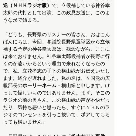
送（ＮＨＫラジオ版）
で、立候補している神谷幸
太郎の代打として出演。この政見放送は、このよ
うな形で始まる。
「どうも、長野県のリスナーの皆さん、おはこん
ばんにちは。今回、参議院長野県選挙区から立候
補する予定の神谷幸太郎は、残念ながら、ここに
は来ておりません。神谷幸太郎候補者が長野に行
くのが遠いからという理由で来れなくなったの
で、私、立花孝志の手下の横山緑がお伝えいたし
ます。紹介が遅れました。私の名は、Ｎ国党の広
報部長の
ホーリーネーム
・横山緑と申します。け
っして怪しいものではありません。まず、そこの
ラジオの前の奥さん。この横山緑の声が不快だっ
たり、気持ち悪いと思ったら、すぐにＮＨＫのラ
ジオのコンセントを引っこ抜いて、
ポア
してもら
っても構いません」