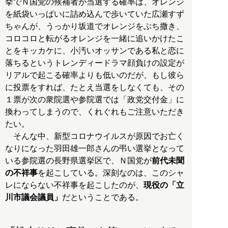
挙でＮ国党の候補者が当選する確率は、オレンジ
を紙袋いっぱいに詰め込んで歩いていた広瀬すず
ちゃんが、うっかり坂道でオレンジをぶち撒き、
コロコロと転がるオレンジを一緒に追いかけたこ
とをキッカケに、小汚いオッサンである私と恋に
落ちるというトレンディードラマ顔負けの設定が
リアルで起こる確率よりも低いのだが、もし彼ら
に投票をすれば、たとえ当選をしなくても、その
１票が次の衆院選や参院選では「政党交付金」に
換わってしまうので、くれぐれもご注意いただき
たい。
そんな中、新型コロナウイルスが原因でお亡く
なりになった羽田雄一郎さんの弔い選挙となって
いる参院選の長野県選挙区で、Ｎ国党が
前代未聞
の不祥事
を起こしている。深刻なのは、このシャ
レにならない不祥事を起こしたのが、
現役の「立
川市議会議員」
だということである。