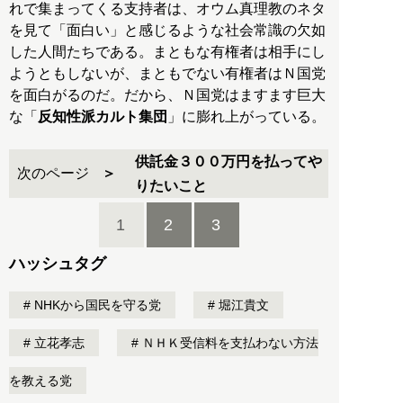
れで集まってくる支持者は、オウム真理教のネタ
を見て「面白い」と感じるような社会常識の欠如
した人間たちである。まともな有権者は相手にし
ようともしないが、まともでない有権者はＮ国党
を面白がるのだ。だから、Ｎ国党はますます巨大
な「
反知性派カルト集団
」に膨れ上がっている。
供託金３００万円を払ってや
次のページ
りたいこと
1
2
3
ハッシュタグ
NHKから国民を守る党
堀江貴文
立花孝志
ＮＨＫ受信料を支払わない方法
を教える党