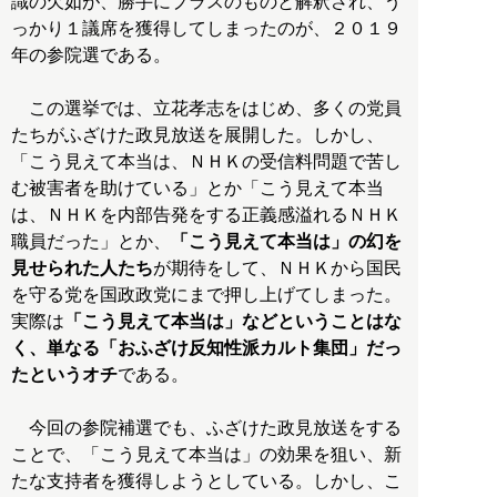
識の欠如が、勝手にプラスのものと解釈され、う
っかり１議席を獲得してしまったのが、２０１９
年の参院選である。
この選挙では、立花孝志をはじめ、多くの党員
たちがふざけた政見放送を展開した。しかし、
「こう見えて本当は、ＮＨＫの受信料問題で苦し
む被害者を助けている」とか「こう見えて本当
は、ＮＨＫを内部告発をする正義感溢れるＮＨＫ
職員だった」とか、
「こう見えて本当は」の幻を
見せられた人たち
が期待をして、ＮＨＫから国民
を守る党を国政政党にまで押し上げてしまった。
実際は
「こう見えて本当は」などということはな
く、単なる「おふざけ反知性派カルト集団」だっ
たというオチ
である。
今回の参院補選でも、ふざけた政見放送をする
ことで、「こう見えて本当は」の効果を狙い、新
たな支持者を獲得しようとしている。しかし、こ