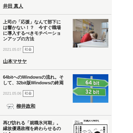
井田 真人
上司の「応援」なんて部下に
は響かない！？ 今すぐ職場
に導入するべきモチベーショ
ンアップの方法
社会
2021.05.07
山本マサヤ
64bitへのWindowsの流れ。そ
して、32bit版Windowsの終焉
社会
2021.05.06
柳井政和
再び訪れる「就職氷河期」。
縁故優遇政権を終わらせるの