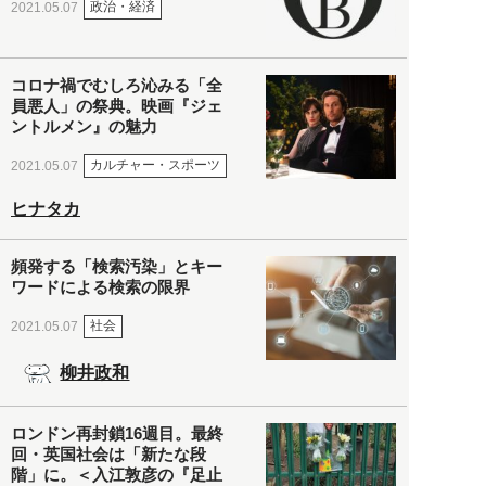
政治・経済
2021.05.07
コロナ禍でむしろ沁みる「全
員悪人」の祭典。映画『ジェ
ントルメン』の魅力
カルチャー・スポーツ
2021.05.07
ヒナタカ
頻発する「検索汚染」とキー
ワードによる検索の限界
社会
2021.05.07
柳井政和
ロンドン再封鎖16週目。最終
回・英国社会は「新たな段
階」に。＜入江敦彦の『足止