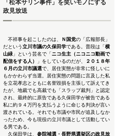
「松本サリン事件」を笑いモノにする
政見放送
不祥事を起こしたのは、
Ｎ国党
の「広報部長」
だという
立川市議の久保田学
である。普段は「
横
山緑
」という芸名で「
ニコ生主（ニコニコ動画で
配信をする人）
」をしているのだが、
２０１８年
６月の立川市議選
で、居住実態が非常に怪しいに
もかかわらず当選。居住実態の問題に言及した私
を立花孝志とともに名誉毀損を主張して訴えてき
たが、地裁でも高裁でも「スラップ裁判」と認定
され、最終的に原告である久保田学が被告である
私に約９４万円を支払うように命じる判決が言い
渡されている。それでも市議や市民が追及しなか
ったため、今も現役の立川市議として活動してい
る男である。
久保田学は、
参院補選・長野県選挙区の政見放