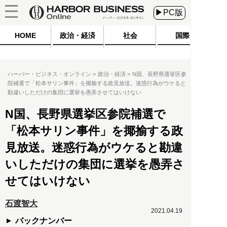
▶PC版
HOME
政治・経済
社会
国際
ハーバー・ビジネス・オンライン
政治・経済
N国、長野県選挙区参
院補選で「松本サリン事件」を揶揄する政見放送。迷惑行為がウケると
勘違いしただけの集団に選挙を愚弄させてはいけない
N国、長野県選挙区参院補選で
「松本サリン事件」を揶揄する政
見放送。迷惑行為がウケると勘違
いしただけの集団に選挙を愚弄さ
せてはいけない
石渡智大
2021.04.19
バックナンバー