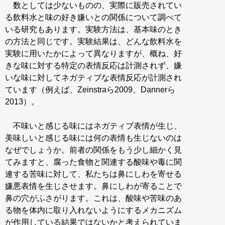
数としては少ないものの、実際に販売されてい
る飲料水と味の好き嫌いとの関係について調べて
いる研究もあります。実験方法は、基本味のとき
の方法と同じです。実験結果は、どんな飲料水を
実験に用いたかによって異なりますが、概ね、好
きな味に対する特定の表情反応は計測されず、嫌
いな味に対してネガティブな表情反応が計測され
ています（例えば、Zeinstraら2009、Dannerら
2013）。
不味いと感じる味にはネガティブ表情が生じ、
美味しいと感じる味には何の表情も生じないのは
なぜでしょうか。前者の関係をもう少し細かく見
てみますと、腐った食物と関連する酸味や毒に関
連する苦味に対して、私たちは鼻にしわを寄せる
嫌悪表情を生じさせます。鼻にしわが寄ることで
鼻の穴がふさがります。これは、酸味や苦味のあ
る物を体内に取り入れないようにするメカニズム
が作用している結果ではないかと考えられていま