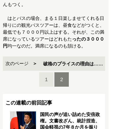
んもつく。
はとバスの場合、まる１日楽しませてくれる日
帰りにの観光バスツアーは、昼食などがつくと、
最低でも７０００円以上はする。それが、この満
席になっているツアーはどれもた
ったの３０００
円
均一なのだ。満席になるのも頷ける。
次のページ
破格のプライスの理由は……
1
2
この連載の前回記事
国民の声が追い詰めた安倍政
権。文書改ざん、統計捏造、
国会軽視の7年８か月を振り