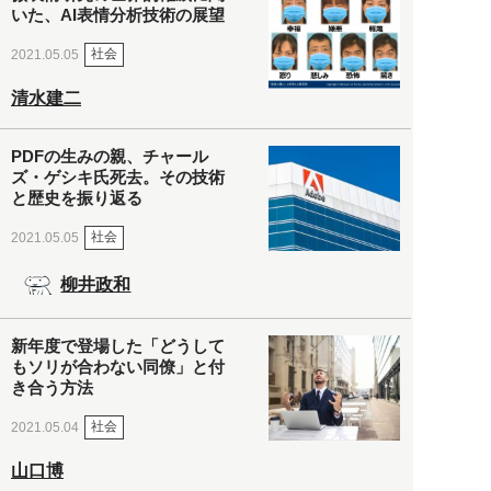
いた、AI表情分析技術の展望
社会
2021.05.05
清水建二
PDFの生みの親、チャール
ズ・ゲシキ氏死去。その技術
と歴史を振り返る
社会
2021.05.05
柳井政和
新年度で登場した「どうして
もソリが合わない同僚」と付
き合う方法
社会
2021.05.04
山口博