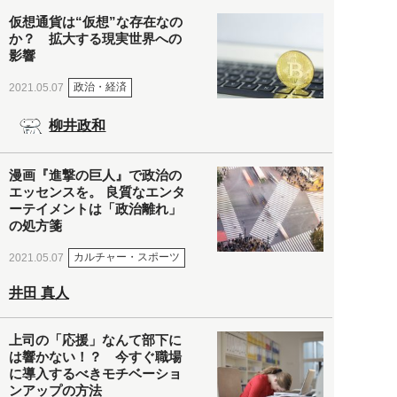
仮想通貨は“仮想”な存在なの
か？ 拡大する現実世界への
影響
政治・経済
2021.05.07
柳井政和
漫画『進撃の巨人』で政治の
エッセンスを。 良質なエンタ
ーテイメントは「政治離れ」
の処方箋
カルチャー・スポーツ
2021.05.07
井田 真人
上司の「応援」なんて部下に
は響かない！？ 今すぐ職場
に導入するべきモチベーショ
ンアップの方法