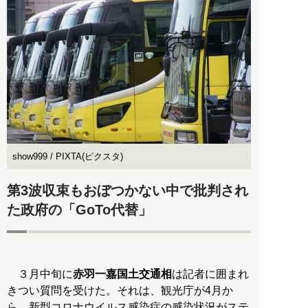
show999 / PIXTA(ピクスタ)
第3波収束もおぼつかない中で批判され
た政府の「GoTo代替」
３月中旬に
赤羽一嘉国土交通相
は記者に囲まれ
きつい質問を受けた。それは、観光庁が4月か
ら、新型コロナウイルス感染症の感染状況がステ