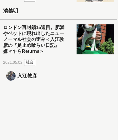
清義明
ロンドン再封鎖15週目。肥満
やペットに現れ出したニュー
ノーマル社会の歪み＜入江敦
彦の『足止め喰らい日記』
嫌々乍らReturns＞
社会
2021.05.02
入江敦彦
「ケーキの出前」に「高級ブ
ランドのサブスク」も――コ
ロナ禍のなか「進化」する百
貨店
政治・経済
2021.05.02
都市商業研究所