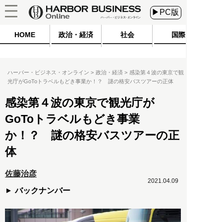
▶PC版
HOME
政治・経済
社会
国際
ハーバー・ビジネス・オンライン
政治・経済
感染第４波の東京で観
光庁がGoToトラベルもどき事業か！？ 謎の格安バスツアーの正体
感染第４波の東京で観光庁が
GoToトラベルもどき事業
か！？ 謎の格安バスツアーの正
体
佐藤治彦
2021.04.09
バックナンバー