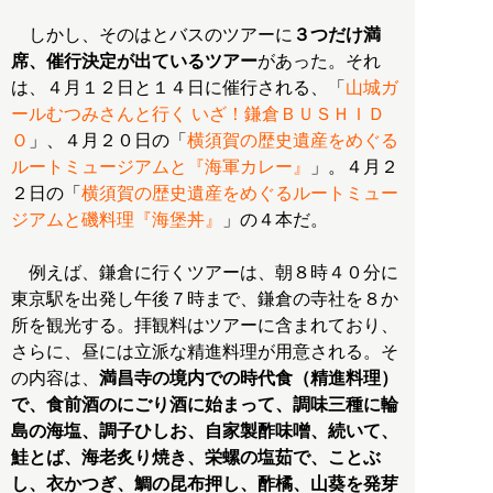
しかし、そのはとバスのツアーに
３つだけ満
席、催行決定が出ているツアー
があった。それ
は、４月１２日と１４日に催行される、「
山城ガ
ールむつみさんと行く いざ！鎌倉ＢＵＳＨＩＤ
Ｏ
」、４月２０日の「
横須賀の歴史遺産をめぐる
ルートミュージアムと『海軍カレー』
」。４月２
２日の「
横須賀の歴史遺産をめぐるルートミュー
ジアムと磯料理『海堡丼』
」の４本だ。
例えば、鎌倉に行くツアーは、朝８時４０分に
東京駅を出発し午後７時まで、鎌倉の寺社を８か
所を観光する。拝観料はツアーに含まれており、
さらに、昼には立派な精進料理が用意される。そ
の内容は、
満昌寺の境内での時代食（精進料理）
で、食前酒のにごり酒に始まって、調味三種に輪
島の海塩、調子ひしお、自家製酢味噌、続いて、
鮭とば、海老炙り焼き、栄螺の塩茹で、ことぶ
し、衣かつぎ、鯛の昆布押し、酢橘、山葵を発芽