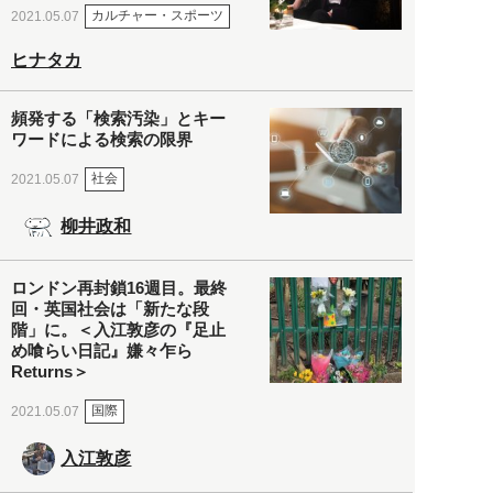
カルチャー・スポーツ
2021.05.07
ヒナタカ
頻発する「検索汚染」とキー
ワードによる検索の限界
社会
2021.05.07
柳井政和
ロンドン再封鎖16週目。最終
回・英国社会は「新たな段
階」に。＜入江敦彦の『足止
め喰らい日記』嫌々乍ら
Returns＞
国際
2021.05.07
入江敦彦