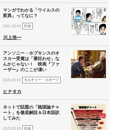
マンガでわかる「ウイルスの
変異」ってなに？
社会
2021.05.04
川上浩一
アンソニー・ホプキンスのオ
スカー受賞は「番狂わせ」な
んかじゃない！ 映画『ファ
ーザー』のここが凄い
カルチャー・スポーツ
2021.05.03
ヒナタカ
ネットで話題の「陰謀論チャ
ート」を徹底解説＆日本語訳
してみた
社会
2021.05.03