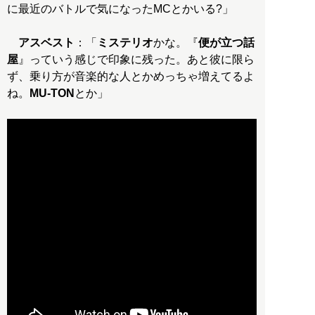
に最近のバトルで気になったMCとかいる?」
アスベスト
：「
ミステリオ
かな。『
便が立つ話
屋
』っていう感じで印象に残った。あと彼に限ら
ず、乗り方が音楽的な人とかめっちゃ増えてるよ
ね。
MU-TON
とか」