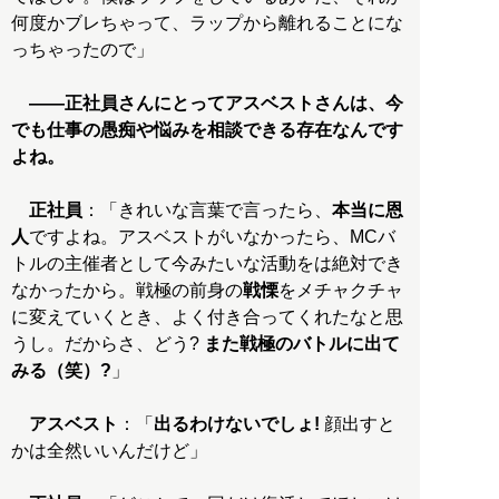
何度かブレちゃって、ラップから離れることにな
っちゃったので」
――正社員さんにとってアスベストさんは、今
でも仕事の愚痴や悩みを相談できる存在なんです
よね。
正社員
：「きれいな言葉で言ったら、
本当に恩
人
ですよね。アスベストがいなかったら、MCバ
トルの主催者として今みたいな活動をは絶対でき
なかったから。戦極の前身の
戦慄
をメチャクチャ
に変えていくとき、よく付き合ってくれたなと思
うし。だからさ、どう?
また戦極のバトルに出て
みる（笑）?
」
アスベスト
：「
出るわけないでしょ!
顔出すと
かは全然いいんだけど」