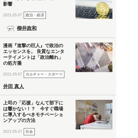
影響
政治・経済
2021.05.07
柳井政和
漫画『進撃の巨人』で政治の
エッセンスを。 良質なエンタ
ーテイメントは「政治離れ」
の処方箋
カルチャー・スポーツ
2021.05.07
井田 真人
上司の「応援」なんて部下に
は響かない！？ 今すぐ職場
に導入するべきモチベーショ
ンアップの方法
社会
2021.05.07