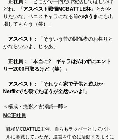
正社員
：「どこかで一回だけ復活してほしいけ
どね。『
アスベスト戦慄MCBATTLE杯
』とかや
りたいな。ペニスキャラになる前の
ゆうま
にも出
場してもらう（笑）」
アスベスト
：「そういう昔の関係者のお祭りと
かならいいよ、じゃあ」
正社員
：「本当に?
ギャラは払わずにエント
リー2000円取るけど（笑）
」
アスベスト
：「それなら
家で子供と遊ぶか
Netflixでも観てたほうが全然いいよ!
」
＜構成・撮影／古澤誠一郎＞
MC正社員
戦極MCBATTLE主催。自らもラッパーとしてバト
ルに参戦していたが、運営を中心に活動するように