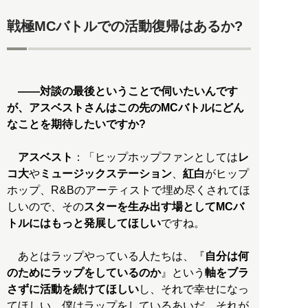
戦極MCバトルでの活動復帰はあるか?
――対談の最後ということで伺いたいんです
が、アスベストさんはこの先のMCバトルにどん
なことを期待したいですか?
アスベスト
：「ヒップホップファンとしては
レ
コ大
や
ミュージックステーション
、
紅白
がヒップ
ホップ、R&Bのアーティストで埋め尽くされてほ
しいので、その
スターを生み出す場としてMCバ
トルにはもっと発展してほしい
ですね。
あとはラップやっている人たちは、『
自分は何
のためにラップをしているのか
』という
軸をブラ
さずに活動を続けてほしい
し、それで幸せになっ
てほしい。僕はラップをしているあいだ、それが