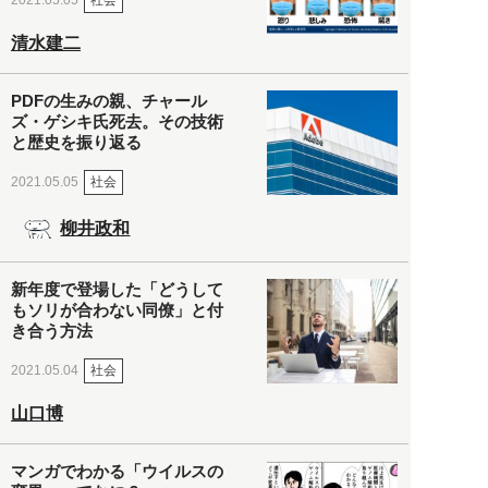
2021.05.05
清水建二
PDFの生みの親、チャール
ズ・ゲシキ氏死去。その技術
と歴史を振り返る
社会
2021.05.05
柳井政和
新年度で登場した「どうして
もソリが合わない同僚」と付
き合う方法
社会
2021.05.04
山口博
マンガでわかる「ウイルスの