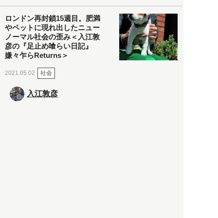
ロンドン再封鎖15週目。肥満
やペットに現れ出したニュー
ノーマル社会の歪み＜入江敦
彦の『足止め喰らい日記』
嫌々乍らReturns＞
社会
2021.05.02
入江敦彦
「ケーキの出前」に「高級ブ
ランドのサブスク」も――コ
ロナ禍のなか「進化」する百
貨店
政治・経済
2021.05.02
都市商業研究所
「高度外国人材」という言葉