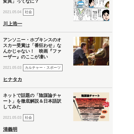
変異」ってなに？
社会
2021.05.04
川上浩一
アンソニー・ホプキンスのオ
スカー受賞は「番狂わせ」な
んかじゃない！ 映画『ファ
ーザー』のここが凄い
カルチャー・スポーツ
2021.05.03
ヒナタカ
ネットで話題の「陰謀論チャ
ート」を徹底解説＆日本語訳
してみた
社会
2021.05.03
清義明