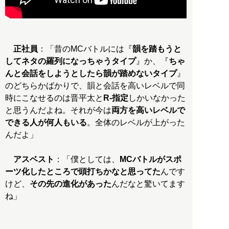
正社員
：「昔のMCバトルには『
韻を踏もうと
してネタの羅列になっちゃうタイプ
』か、『
ちゃ
んと会話をしようとしたら韻が踏めないタイプ
』
のどちらかばかりで、韻と会話を高いレベルで同
時にこなせるのは晋平太と
R-指定
しかいなかった
と思うんだよね。それが今は
両方を高いレベルで
できる人が何人もいる
。全体のレベルが上がった
んだよ」
アスベスト
：「僕としては、
MCバトルがスポ
ーツ化したところで頭打ちかなと思ってた
んです
けど、
その先の進化があった
んだなと驚いてます
ね」