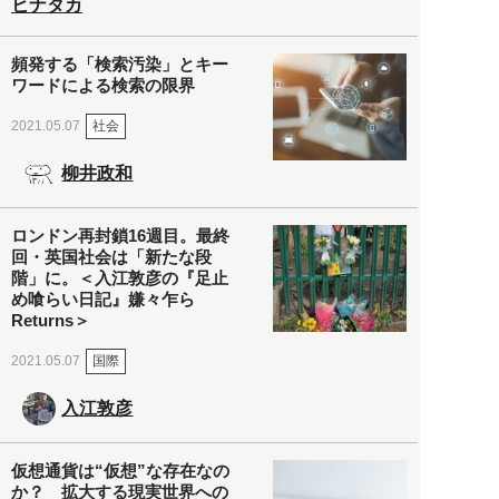
ヒナタカ
頻発する「検索汚染」とキー
ワードによる検索の限界
社会
2021.05.07
柳井政和
ロンドン再封鎖16週目。最終
回・英国社会は「新たな段
階」に。＜入江敦彦の『足止
め喰らい日記』嫌々乍ら
Returns＞
国際
2021.05.07
入江敦彦
仮想通貨は“仮想”な存在なの
か？ 拡大する現実世界への