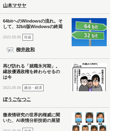
山本マサヤ
64bitへのWindowsの流れ。そ
して、32bit版Windowsの終焉
社会
2021.05.06
柳井政和
再び訪れる「就職氷河期」。
縁故優遇政権を終わらせるの
は今
政治・経済
2021.05.06
ぼうごなつこ
微表情研究の世界的権威に聞
いた、AI表情分析技術の展望
社会