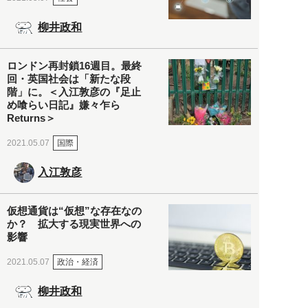
柳井政和
ロンドン再封鎖16週目。最終
回・英国社会は「新たな段
階」に。＜入江敦彦の『足止
め喰らい日記』嫌々乍ら
Returns＞
国際
2021.05.07
入江敦彦
仮想通貨は“仮想”な存在なの
か？ 拡大する現実世界への
影響
政治・経済
2021.05.07
柳井政和