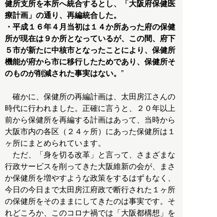
健所支所を本所へ統合するとし、「大阪府保健医
療計画」の通り、再編統合した。
・平成１６年４月当初は１４か所あった府の保健
所が現在は９か所となっているが、この間、府下
５市が新たに中核市となったことにより、保健所
機能が府から市に移行したためであり、保健所そ
のものが削減された事実はない。
”
確かに、保健所の再編計画は、太田房江さんの
時代に行われました。正確に言うと、２０年以上
前から保健所を再編する計画はあって、当時から
大阪市内の各区（２４ヶ所）にあった保健所は１
ヶ所にまとめられています。
ただ、「身を切る改革」と言って、さまざまな
行政サービスを削ってきた大阪維新の会が、まさ
か保健所を増やすような政策をするはずもなく、
今日の今日まで太田房江府政で断行された１ヶ所
の保健所をそのままにしてきたのは事実です。そ
れどころか、このコロナ禍では「大阪都構想」を