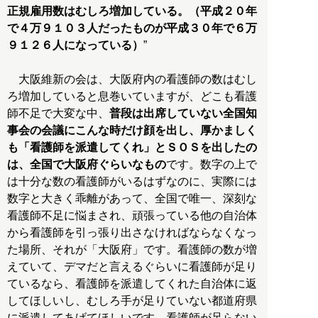
正規雇用数はむしろ増加している。（平成２０年
で４万９１０３人だったものが平成３０年で６万
９１２６人になっている）
”
大阪維新の会は、大阪府内の看護師の数はむし
ろ増加していると息巻いていますが、どこも看護
師不足で大変な中、
普段は出席していない全国知
事会の会議にこんな時だけ顔を出し、厚かましく
も「看護師を派遣してくれ」とＳＯＳを出したの
は、全国で大阪府ぐらいなもの
です。数字の上で
は十分な数の看護師がいるはずなのに、実際には
数字と大きく乖離があって、全国で唯一、深刻な
看護師不足に悩まされ、頑張っている他の自治体
から看護師を引っ張り出さなければならなくなっ
た場所、それが「大阪府」です。看護師の数が増
えていて、デマだと言えるぐらいに看護師が足り
ているなら、看護師を派遣してくれた自治体に返
してほしいし、むしろ手が足りていない都道府県
に派遣してあげてほしいです。看護師が足らない