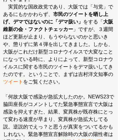
実質的な国政政党であり、大阪では「与党」で
あるにもかかわらず、
市民のツイートを晒し上
げ、デマではないのに「デマ扱い」
をする「
大阪
維新の会・ファクトチェッカー
」ですが、３週間
ほど更新が止まり、もうやらないのかと思いき
や、懲りずに第４弾を出してきました。しかも、
大阪がこれだけ新型コロナウイルスで大変なこと
になっている時に、よりによって、新型コロナウ
イルスに関する市民のツイートをデマ扱いしてき
たのです。ということで、まずは吉村洋文知事の
ツイート
をご覧ください。
「何故大阪で感染が急拡大したのか。NEWS23で
脇田座長がコメントしてた緊急事態宣言で大阪は
感染を抑えすぎた、結果、変異株が既存株にとっ
て変わる速度が早まり、変異株が急拡大してる
説。逆説的でえっ？と思うが真実をついてるかも
しれない。緊急事態宣言解除時の大阪の陽性者は