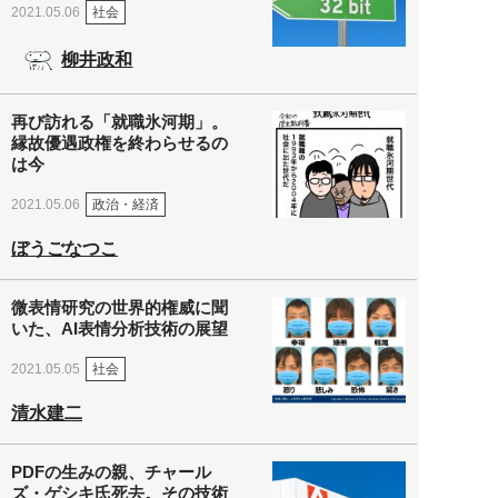
社会
2021.05.06
柳井政和
再び訪れる「就職氷河期」。
縁故優遇政権を終わらせるの
は今
政治・経済
2021.05.06
ぼうごなつこ
微表情研究の世界的権威に聞
いた、AI表情分析技術の展望
社会
2021.05.05
清水建二
PDFの生みの親、チャール
ズ・ゲシキ氏死去。その技術