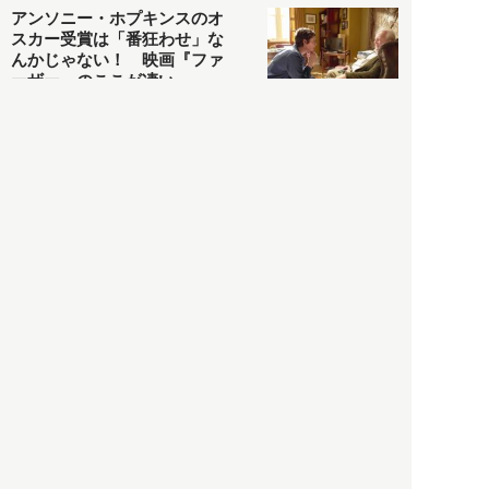
アンソニー・ホプキンスのオ
スカー受賞は「番狂わせ」な
んかじゃない！ 映画『ファ
ーザー』のここが凄い
カルチャー・スポーツ
2021.05.03
ヒナタカ
ネットで話題の「陰謀論チャ
ート」を徹底解説＆日本語訳
してみた
社会
2021.05.03
清義明
ロンドン再封鎖15週目。肥満
やペットに現れ出したニュー
ノーマル社会の歪み＜入江敦
彦の『足止め喰らい日記』
嫌々乍らReturns＞