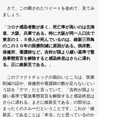
さて、この晒されたツイートを改めて、見てみ
ましょう。
「
コロナ感染者数が多く、死亡率が高いのは北海
道、大阪、兵庫である。特に大阪が同一人口比で
東京の１．５倍人が死んでいるのは、維新三羽鳥
のこの１０年の医療削減に原因がある。病床数、
保健所、看護師など。吉村が国より緩い基準で緊
急事態宣言を解除すると感染終息はさらに遅れ
る。正に維新災である。
」
このファクトチェックの面白いところは、医療
削減の話や、保健所や看護師の数が足らないとい
う話を「デマ」だと言っていて、「吉村が国より
緩い基準で緊急事態宣言を解除すると感染終息は
さらに遅れる。まさに維新災である」の部分は、
まったくのスルーだということです。これが「維
新災」であることは「本当」だと思っているのか