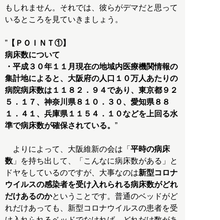
もしれません。それでは、彼らがデマだと思って
いるところを見ていきましょう。
”
【ＰＯＩＮＴ①】
病床数について
・平成３０年１１月現在の地域内医療機関情報の
集計地によると、大阪府の人口１０万人あたりの
病院病床数は１１８２．９４であり、東京都９２
５．１７、神奈川県８１０．３０、愛知県８８
１．４１、兵庫県１１５４．１０などを上回る水
準で病床数が確保されている。
”
よりによって、大阪維新の会は「
平時の病床
数
」を持ち出して、「こんなに病床数がある」と
ドヤをしているのですが、大事なのは
新型コロナ
ウイルスの感染者を受け入れられる病床数がどれ
だけあるのか
ということです。普通のベッドがど
れだけあっても、新型コロナウイルスの患者を受
け入れられるベッドでなければ、どれだけ数があ