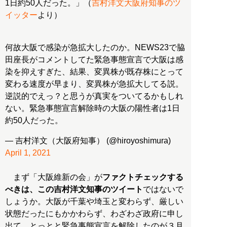
1日約50人だった。」（
吉村洋文大阪府知事のツ
イッター
より）
何故大阪で感染が急拡大したのか。NEWS23で脇
田座長がコメントしてた緊急事態宣言で大阪は感
染を抑えすぎた、結果、変異株が既存株にとって
変わる速度が早まり、変異株が急拡大してる説。
逆説的でえっ？と思うが真実をついてるかもしれ
ない。緊急事態宣言解除時の大阪の陽性者は1日
約50人だった。
— 吉村洋文（大阪府知事） (@hiroyoshimura)
April 1, 2021
まず「大阪維新の会」が
ファクトチェックする
べきは、この吉村洋文知事のツイート
ではないで
しょうか。大阪が千葉や埼玉と変わらず、厳しい
状態だったにもかかわらず、わざわざ政府に申し
出て、とっとと緊急事態宣言を解除したのが３月