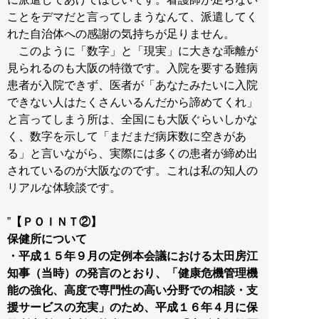
ことをデマだと言ってしまうなんて、派遣してく
れた自治体への感謝の気持ちが足りません。
このように「数字」と「現実」に大きな乖離が
見られるのも大阪の特徴です。入院を要する難病
患者が入院できず、医者が「あなたみたいに入院
できない人はたくさんいるんだから諦めてくれ」
と言ってしまう所は、全国にも大阪ぐらいしかな
く、数字を示して「まだまだ病床数に空きがあ
る」と言いながら、実際には多くの患者が締め出
されているのが大阪なのです。これは私の知人の
リアルな体験談です。
”
【ＰＯＩＮＴ②】
保健所について
・平成１５年９月の定例本会議における太田房江
知事（当時）の発言のとおり、「健康危機管理機
能の強化、高度で専門性の高い分野での相談・支
援サービスの充実」のため、平成１６年４月に保