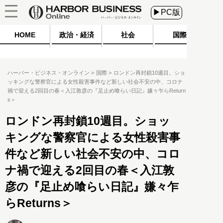
▶PC版
HOME
政治・経済
社会
国際
ハーバー・ビジネス・オンライン
国際
ロンドン再封鎖10週目。ショ
ッキングな警察官による女性殺害事件など新しい社会不安の中、コロナ
禍で迎える2回目の春＜入江敦彦の『足止め喰らい日記』嫌々乍らReturn
s＞
ロンドン再封鎖10週目。ショッ
キングな警察官による女性殺害事
件など新しい社会不安の中、コロ
ナ禍で迎える2回目の春＜入江敦
彦の『足止め喰らい日記』嫌々乍
らReturns＞