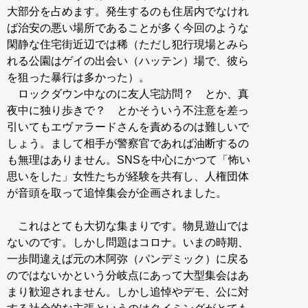
大部分を占めます。発生するのも住居内でなけれ
ば治安の悪い場所であることが多く今回のような
閑静な住宅街近辺では稀（ただし犯行現場とみら
れる公園はゲイの出会い（ハッテン）場で、彼ら
を狙った暴行は多かった）。
ロックダウン中なのに友人宅訪問？ とか、真
夜中に独り歩きで？ とかそういう不注意を差っ
引いてもエヴァラードさんを責めるのは難しいで
しょう。まして相手が警察官であれば油断するの
も無理はありません。SNSを中心にかつて「怖い
思いをした」女性たちが経験を共有し、人権団体
が音頭を取って追悼集会が企画されました。
これはとても大切な集まりです。物見遊山では
ないのです。しかし問題はコロナ。いまの時期、
一歩間違えば元の木阿弥（パンデミック）に戻る
のではないかという分岐点にあって大型集会はあ
まり歓迎されません。しかし追悼やデモ、公に対