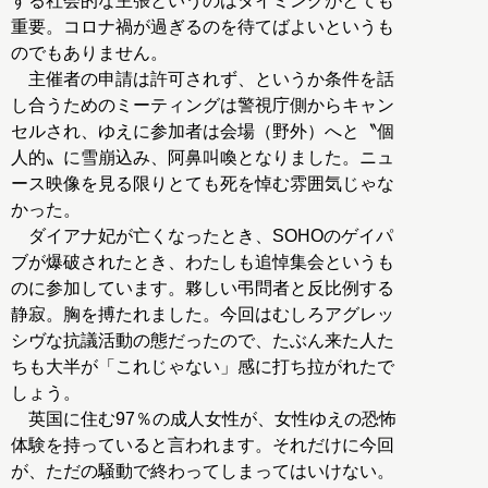
する社会的な主張というのはタイミングがとても
重要。コロナ禍が過ぎるのを待てばよいというも
のでもありません。
主催者の申請は許可されず、というか条件を話
し合うためのミーティングは警視庁側からキャン
セルされ、ゆえに参加者は会場（野外）へと〝個
人的〟に雪崩込み、阿鼻叫喚となりました。ニュ
ース映像を見る限りとても死を悼む雰囲気じゃな
かった。
ダイアナ妃が亡くなったとき、SOHOのゲイパ
ブが爆破されたとき、わたしも追悼集会というも
のに参加しています。夥しい弔問者と反比例する
静寂。胸を搏たれました。今回はむしろアグレッ
シヴな抗議活動の態だったので、たぶん来た人た
ちも大半が「これじゃない」感に打ち拉がれたで
しょう。
英国に住む97％の成人女性が、女性ゆえの恐怖
体験を持っていると言われます。それだけに今回
が、ただの騒動で終わってしまってはいけない。