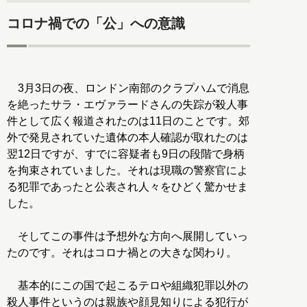
コロナ禍での「公」への意識
3月3日の夜、ロンドン南部のクラプハムで消息
を絶ったサラ・エヴァラードさんの失踪が殺人事
件として広く報道されたのは11日のことです。郊
外で発見されていた遺体の本人確認が取れたのは
翌12日ですが、すでに容疑者も9日の段階で身柄
を拘束されていました。それは現職の警察官によ
る犯罪であったと公表され人々をひどく驚かせま
した。
そしてこの事件は予想外な方向へ展開していっ
たのです。それはコロナ禍との大きな関わり。
基本的にこの国で起こるテロや組織犯罪以外の
殺人事件というのは親族や顔見知りによる犯行が