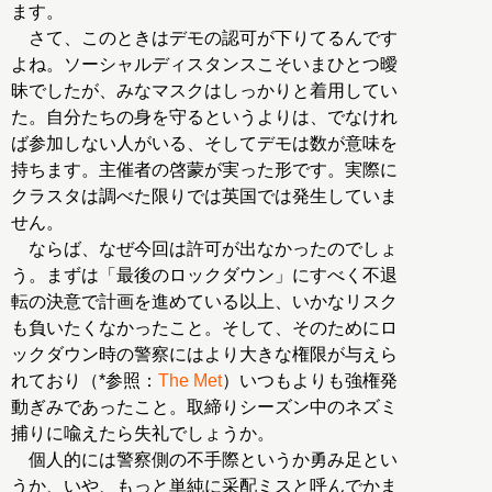
ます。
さて、このときはデモの認可が下りてるんです
よね。ソーシャルディスタンスこそいまひとつ曖
昧でしたが、みなマスクはしっかりと着用してい
た。自分たちの身を守るというよりは、でなけれ
ば参加しない人がいる、そしてデモは数が意味を
持ちます。主催者の啓蒙が実った形です。実際に
クラスタは調べた限りでは英国では発生していま
せん。
ならば、なぜ今回は許可が出なかったのでしょ
う。まずは「最後のロックダウン」にすべく不退
転の決意で計画を進めている以上、いかなリスク
も負いたくなかったこと。そして、そのためにロ
ックダウン時の警察にはより大きな権限が与えら
れており（*参照：
The Met
）いつもよりも強権発
動ぎみであったこと。取締りシーズン中のネズミ
捕りに喩えたら失礼でしょうか。
個人的には警察側の不手際というか勇み足とい
うか、いや、もっと単純に采配ミスと呼んでかま