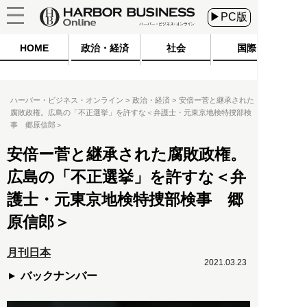
▶PC版
HOME
政治・経済
社会
国際
ハーバー・ビジネス・オンライン
政治・経済
安倍ー菅と継承された
腐敗政権。広島の「不正選挙」を許すな＜弁護士・元東京地検特捜部検
事 郷原信郎＞
安倍ー菅と継承された腐敗政権。
広島の「不正選挙」を許すな＜弁
護士・元東京地検特捜部検事 郷
原信郎＞
月刊日本
2021.03.23
バックナンバー