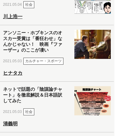
社会
2021.05.04
川上浩一
アンソニー・ホプキンスのオ
スカー受賞は「番狂わせ」な
んかじゃない！ 映画『ファ
ーザー』のここが凄い
カルチャー・スポーツ
2021.05.03
ヒナタカ
ネットで話題の「陰謀論チャ
ート」を徹底解説＆日本語訳
してみた
社会
2021.05.03
清義明