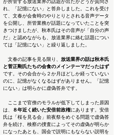
が所管する放送業界の話題が出たかどうか質問さ
れ、「記憶にない」と答弁しました。これを受け
て、文春が会食時のやりとりとされる音声データ
を公開し、所管業務が話題になっていたことを突
きつけましたが、秋本氏はその音声が「自分の声
だ」と認めながらも、放送業界に絡む話題につい
ては「記憶にない」と繰り返しました。
文春の記事を見る限り、
放送業界の話は秋本氏
と菅正剛氏たちの会食のメインテーマだったはず
です。その会合から２か月ほどしか経っていない
のに、記憶がなくなるはずがありません。「記憶
にない」は明らかに虚偽答弁です。
ここまで官僚のモラルが低下してしまった原因
は、
８年近く続いた安倍前政権
にあります。安倍
氏は「桜を見る会」前夜祭をめぐる問題で虚偽答
弁を続け、検察の捜査によってその虚偽が明らか
になったあとも、国会で説明にもならない説明を