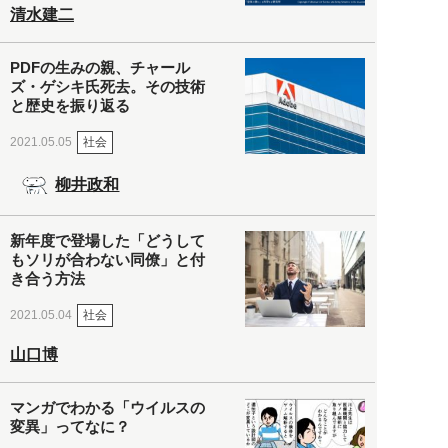
清水建二
PDFの生みの親、チャール
ズ・ゲシキ氏死去。その技術
と歴史を振り返る
社会
2021.05.05
柳井政和
新年度で登場した「どうして
もソリが合わない同僚」と付
き合う方法
社会
2021.05.04
山口博
マンガでわかる「ウイルスの
変異」ってなに？