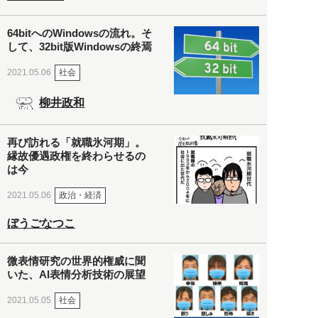
64bitへのWindowsの流れ。そ
して、32bit版Windowsの終焉
社会
2021.05.06
柳井政和
再び訪れる「就職氷河期」。
縁故優遇政権を終わらせるの
は今
政治・経済
2021.05.06
ぼうごなつこ
微表情研究の世界的権威に聞
いた、AI表情分析技術の展望
社会
2021.05.05