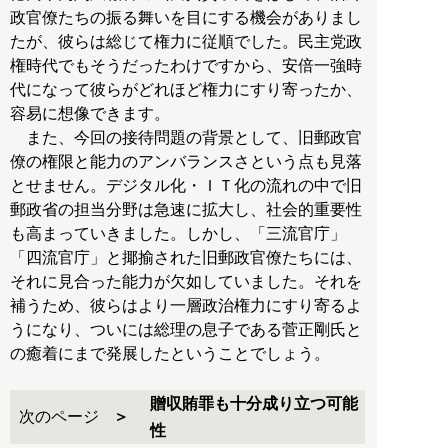
政官僚たちの振る舞いを目にする機会がありまし
たが、彼らは総じて権力に従順でした。民主党政
権時代でもそうだったわけですから、安倍一強時
代になって彼らがどれほど権力にすり寄ったか、
容易に想像できます。
また、今回の接待問題の背景として、旧郵政官
僚の権限と能力のアンバランスさという点も見落
とせません。デジタル化・ＩＴ化の流れの中で旧
郵政省の担当分野は急速に拡大し、社会的重要性
も高まっていきました。しかし、「三流官庁」
「四流官庁」と揶揄された旧郵政官僚たちには、
それに見合った能力が欠如していました。それを
補うため、彼らはより一層政治権力にすり寄るよ
うになり、ついには総理の息子である菅正剛氏と
の癒着にまで発展したということでしょう。
贈収賄罪も十分成り立つ可能
次のページ
性