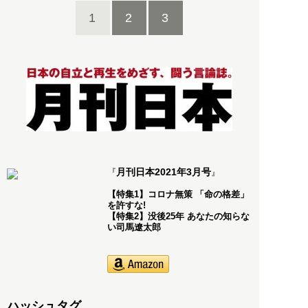
1
2
3
月刊日本2021年3月号
『
』
【特集1】コロナ無策 「命の格差」
を許すな!
【特集2】没後25年 あなたの知らな
い司馬遼太郎
ハッシュタグ