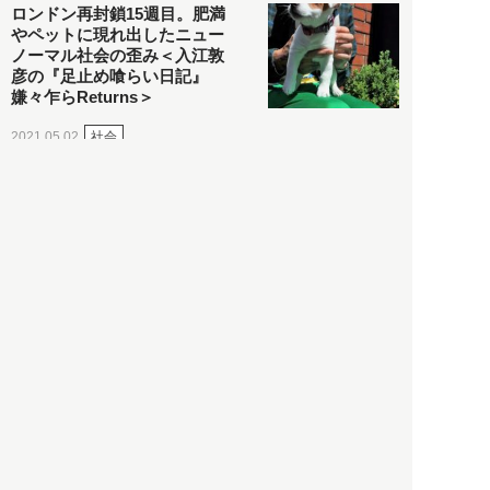
ロンドン再封鎖15週目。肥満
やペットに現れ出したニュー
ノーマル社会の歪み＜入江敦
彦の『足止め喰らい日記』
嫌々乍らReturns＞
社会
2021.05.02
入江敦彦
「ケーキの出前」に「高級ブ
ランドのサブスク」も――コ
ロナ禍のなか「進化」する百
貨店
政治・経済
2021.05.02
都市商業研究所
「高度外国人材」という言葉
に潜む欺瞞と、日本が搾取し