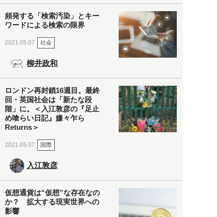
頻発する「検索汚染」とキー
ワードによる検索の限界
社会
2021.05.07
柳井政和
ロンドン再封鎖16週目。最終
回・英国社会は「新たな段
階」に。＜入江敦彦の『足止
め喰らい日記』嫌々乍ら
Returns＞
国際
2021.05.07
入江敦彦
仮想通貨は“仮想”な存在なの
か？ 拡大する現実世界への
影響