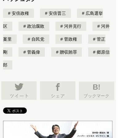
安倍政権
安倍晋三
広島選挙
区
政治腐敗
河井克行
河井
案里
自民党
菅政権
菅正
剛
菅義偉
贈収賄罪
郷原信
郎
B!
ブックマーク