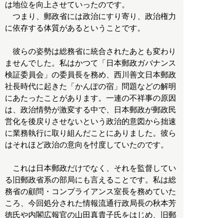
は地位を向上させていったのです。
つまり、郵政省には政治にすり寄り、政治権力
に依存する体質があるということです。
彼らの姿勢は総務省に統合されたあとも変わり
ませんでした。私はかつて「日本郵政ガバナンス
検証委員会」の委員長を務め、西川善文日本郵政
社長時代に起きた「かんぽの宿」問題などの解明
にあたったことがあります。一連の不祥事の原因
は、政治情勢が激変する中で、日本郵政が郵政民
営化を後戻りさせないという政治的意図から拙速
に業務執行に取り組んだことにありました。彼ら
はそれほど政治の意向を忖度していたのです。
これは日本郵政だけでなく、それを監督してい
る旧郵政省系の部局にも言えることです。私は総
務省の顧問・コンプライアンス室長を務めていた
ころ、今回処分された情報流通行政局長の秋本芳
徳氏や内閣広報官の山田真貴子氏をはじめ、旧郵