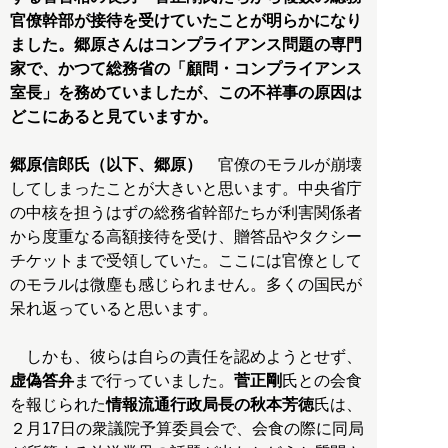
官僚幹部が接待を受けていたことが明らかになり
ました。郷原さんはコンプライアンス問題の専門
家で、かつて総務省の「顧問・コンプライアンス
室長」を務めていましたが、この不祥事の原因は
どこにあると見ていますか。
郷原信郎氏（以下、郷原）
官僚のモラルが崩壊
してしまったことが大きいと思います。中央省庁
の中核を担うはずの総務省幹部たちが利害関係者
から度重なる高額接待を受け、贈答品やタクシー
チケットまで受領していた。ここには官僚として
のモラルは微塵も感じられません。多くの国民が
呆れ返っていると思います。
しかも、彼らは自らの責任を認めようとせず、
虚偽答弁
まで行っていました。
菅正剛
氏との会食
を報じられた
情報流通行政局長の秋本芳徳
氏は、
２月17日の衆議院予算委員会で、会食の際に同局