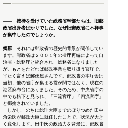
―― 接待を受けていた総務省幹部たちは、旧郵
政省出身者ばかりでした。なぜ旧郵政省に不祥事
が集中したのでしょうか。
郷原
それには郵政省の歴史的背景が関係してい
ます。郵政省は２００１年の省庁再編によって自
治省・総務庁と統合され、総務省になりました
が、もとをたどれば郵政事業を取り扱う官庁で、
平たく言えば郵便屋さんです。郵政省の本庁舎は
当初、他の省庁が集まる霞が関ではなく、現在の
港区麻布台にありました。そのため、中央省庁の
中でも格下と見られ、「三流官庁」「四流官庁」
と揶揄されていました。
しかし、のちに総理大臣までのぼりつめた田中
角栄氏が郵政大臣に就任したことで、状況が大き
く変化します。田中氏の政治力を背景に、郵政省