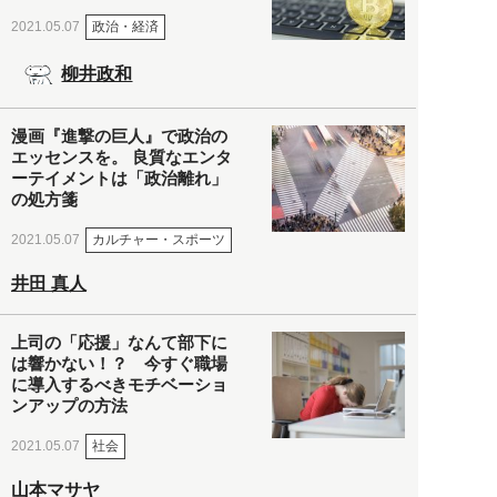
政治・経済
2021.05.07
柳井政和
漫画『進撃の巨人』で政治の
エッセンスを。 良質なエンタ
ーテイメントは「政治離れ」
の処方箋
カルチャー・スポーツ
2021.05.07
井田 真人
上司の「応援」なんて部下に
は響かない！？ 今すぐ職場
に導入するべきモチベーショ
ンアップの方法
社会
2021.05.07
山本マサヤ