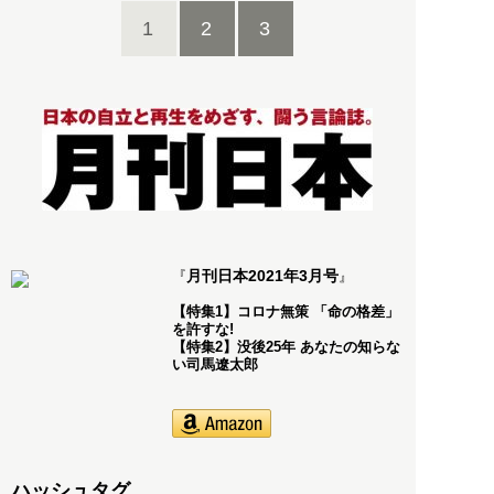
1
2
3
月刊日本2021年3月号
『
』
【特集1】コロナ無策 「命の格差」
を許すな!
【特集2】没後25年 あなたの知らな
い司馬遼太郎
ハッシュタグ