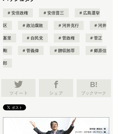
安倍政権
安倍晋三
広島選挙
区
政治腐敗
河井克行
河井
案里
自民党
菅政権
菅正
剛
菅義偉
贈収賄罪
郷原信
郎
B!
ブックマーク