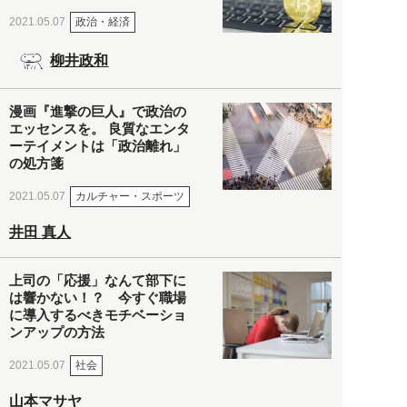
政治・経済
2021.05.07
柳井政和
漫画『進撃の巨人』で政治の
エッセンスを。 良質なエンタ
ーテイメントは「政治離れ」
の処方箋
カルチャー・スポーツ
2021.05.07
井田 真人
上司の「応援」なんて部下に
は響かない！？ 今すぐ職場
に導入するべきモチベーショ
ンアップの方法
社会
2021.05.07
山本マサヤ