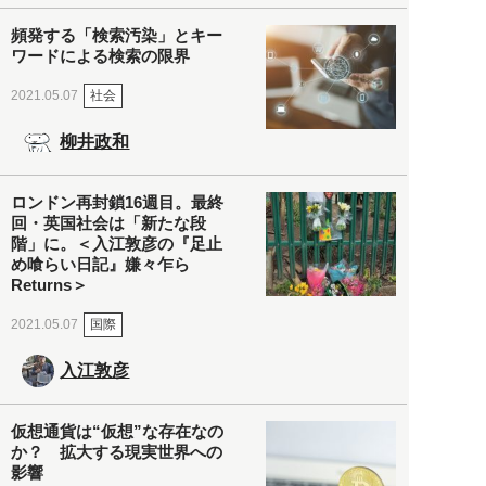
頻発する「検索汚染」とキー
ワードによる検索の限界
社会
2021.05.07
柳井政和
ロンドン再封鎖16週目。最終
回・英国社会は「新たな段
階」に。＜入江敦彦の『足止
め喰らい日記』嫌々乍ら
Returns＞
国際
2021.05.07
入江敦彦
仮想通貨は“仮想”な存在なの
か？ 拡大する現実世界への
影響