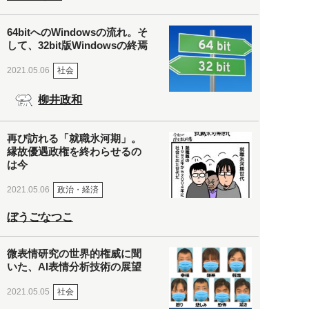
64bitへのWindowsの流れ。そ
して、32bit版Windowsの終焉
社会
2021.05.06
柳井政和
再び訪れる「就職氷河期」。
縁故優遇政権を終わらせるの
は今
政治・経済
2021.05.06
ぼうごなつこ
微表情研究の世界的権威に聞
いた、AI表情分析技術の展望
社会
2021.05.05