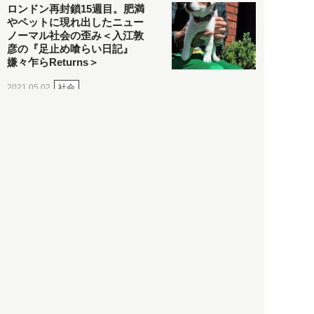
ロンドン再封鎖15週目。肥満
やペットに現れ出したニュー
ノーマル社会の歪み＜入江敦
彦の『足止め喰らい日記』
嫌々乍らReturns＞
社会
2021.05.02
入江敦彦
「ケーキの出前」に「高級ブ
ランドのサブスク」も――コ
ロナ禍のなか「進化」する百
貨店
政治・経済
2021.05.02
都市商業研究所
「高度外国人材」という言葉
に潜む欺瞞と、日本が搾取し