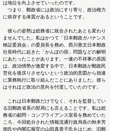
は地位を向上させていったのです。
つまり、郵政省には政治にすり寄り、政治権力
に依存する体質があるということです。
彼らの姿勢は総務省に統合されたあとも変わり
ませんでした。私はかつて「日本郵政ガバナンス
検証委員会」の委員長を務め、西川善文日本郵政
社長時代に起きた「かんぽの宿」問題などの解明
にあたったことがあります。一連の不祥事の原因
は、政治情勢が激変する中で、日本郵政が郵政民
営化を後戻りさせないという政治的意図から拙速
に業務執行に取り組んだことにありました。彼ら
はそれほど政治の意向を忖度していたのです。
これは日本郵政だけでなく、それを監督してい
る旧郵政省系の部局にも言えることです。私は総
務省の顧問・コンプライアンス室長を務めていた
ころ、今回処分された情報流通行政局長の秋本芳
徳氏や内閣広報官の山田真貴子氏をはじめ、旧郵