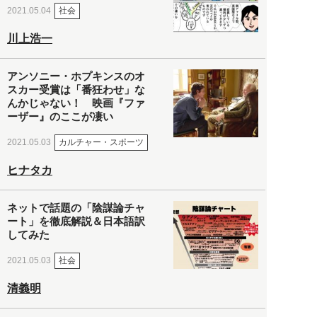
社会
2021.05.04
川上浩一
アンソニー・ホプキンスのオ
スカー受賞は「番狂わせ」な
んかじゃない！ 映画『ファ
ーザー』のここが凄い
カルチャー・スポーツ
2021.05.03
ヒナタカ
ネットで話題の「陰謀論チャ
ート」を徹底解説＆日本語訳
してみた
社会
2021.05.03
清義明