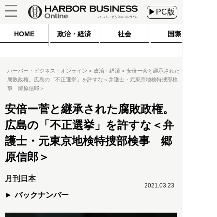
▶PC版
HOME
政治・経済
社会
国際
ハーバー・ビジネス・オンライン
政治・経済
安倍ー菅と継承された
腐敗政権。広島の「不正選挙」を許すな＜弁護士・元東京地検特捜部検
事 郷原信郎＞
安倍ー菅と継承された腐敗政権。
広島の「不正選挙」を許すな＜弁
護士・元東京地検特捜部検事 郷
原信郎＞
月刊日本
2021.03.23
バックナンバー