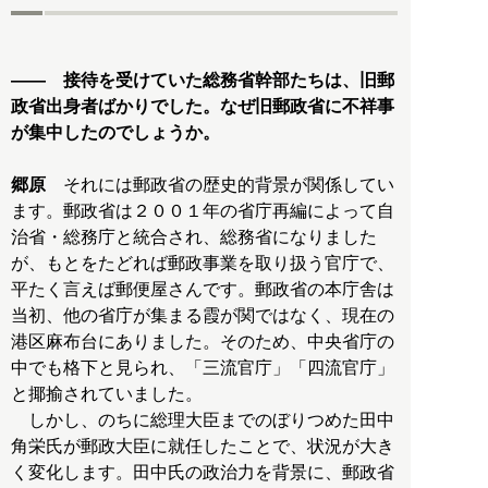
―― 接待を受けていた総務省幹部たちは、旧郵
政省出身者ばかりでした。なぜ旧郵政省に不祥事
が集中したのでしょうか。
郷原
それには郵政省の歴史的背景が関係してい
ます。郵政省は２００１年の省庁再編によって自
治省・総務庁と統合され、総務省になりました
が、もとをたどれば郵政事業を取り扱う官庁で、
平たく言えば郵便屋さんです。郵政省の本庁舎は
当初、他の省庁が集まる霞が関ではなく、現在の
港区麻布台にありました。そのため、中央省庁の
中でも格下と見られ、「三流官庁」「四流官庁」
と揶揄されていました。
しかし、のちに総理大臣までのぼりつめた田中
角栄氏が郵政大臣に就任したことで、状況が大き
く変化します。田中氏の政治力を背景に、郵政省