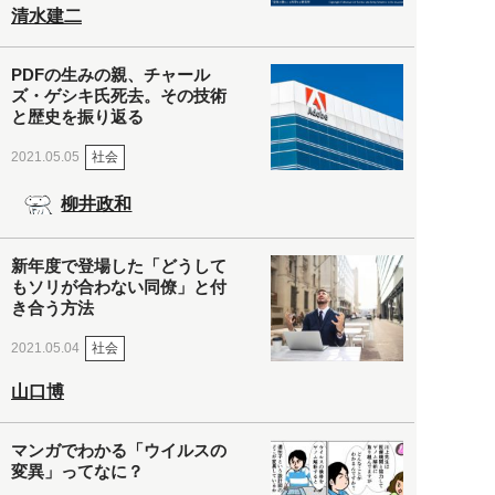
清水建二
PDFの生みの親、チャール
ズ・ゲシキ氏死去。その技術
と歴史を振り返る
社会
2021.05.05
柳井政和
新年度で登場した「どうして
もソリが合わない同僚」と付
き合う方法
社会
2021.05.04
山口博
マンガでわかる「ウイルスの
変異」ってなに？