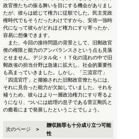
政官僚たちの振る舞いを目にする機会がありまし
たが、彼らは総じて権力に従順でした。民主党政
権時代でもそうだったわけですから、安倍一強時
代になって彼らがどれほど権力にすり寄ったか、
容易に想像できます。
また、今回の接待問題の背景として、旧郵政官
僚の権限と能力のアンバランスさという点も見落
とせません。デジタル化・ＩＴ化の流れの中で旧
郵政省の担当分野は急速に拡大し、社会的重要性
も高まっていきました。しかし、「三流官庁」
「四流官庁」と揶揄された旧郵政官僚たちには、
それに見合った能力が欠如していました。それを
補うため、彼らはより一層政治権力にすり寄るよ
うになり、ついには総理の息子である菅正剛氏と
の癒着にまで発展したということでしょう。
贈収賄罪も十分成り立つ可能
次のページ
性