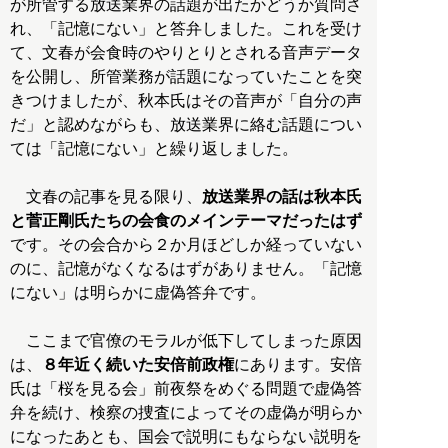
が所管する放送業界の話題が出たかどうか質問さ
れ、「記憶にない」と答弁しました。これを受け
て、文春が会食時のやりとりとされる音声データ
を公開し、所管業務が話題になっていたことを突
きつけましたが、秋本氏はその音声が「自分の声
だ」と認めながらも、放送業界に絡む話題につい
ては「記憶にない」と繰り返しました。
文春の記事を見る限り、
放送業界の話は秋本氏
と菅正剛氏たちの会食のメインテーマだったはず
です。その会合から２か月ほどしか経っていない
のに、記憶がなくなるはずがありません。「記憶
にない」は明らかに虚偽答弁です。
ここまで官僚のモラルが低下してしまった原因
は、
８年近く続いた安倍前政権
にあります。安倍
氏は「桜を見る会」前夜祭をめぐる問題で虚偽答
弁を続け、検察の捜査によってその虚偽が明らか
になったあとも、国会で説明にもならない説明を