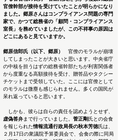
官僚幹部が接待を受けていたことが明らかになり
ました。郷原さんはコンプライアンス問題の専門
家で、かつて総務省の「顧問・コンプライアンス
室長」を務めていましたが、この不祥事の原因は
どこにあると見ていますか。
郷原信郎氏（以下、郷原）
官僚のモラルが崩壊
してしまったことが大きいと思います。中央省庁
の中核を担うはずの総務省幹部たちが利害関係者
から度重なる高額接待を受け、贈答品やタクシー
チケットまで受領していた。ここには官僚として
のモラルは微塵も感じられません。多くの国民が
呆れ返っていると思います。
しかも、彼らは自らの責任を認めようとせず、
虚偽答弁
まで行っていました。
菅正剛
氏との会食
を報じられた
情報流通行政局長の秋本芳徳
氏は、
２月17日の衆議院予算委員会で、会食の際に同局