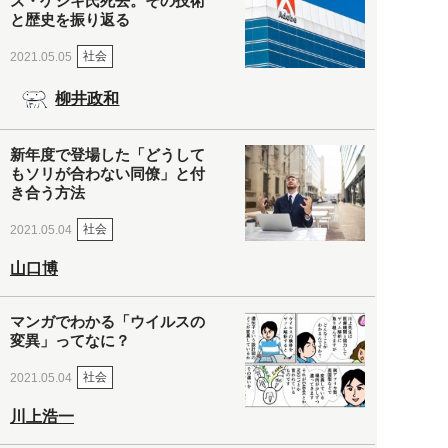
ズ・ゲシキ氏死去。その技術
と歴史を振り返る
社会
2021.05.05
柳井政和
新年度で登場した「どうして
もソリが合わない同僚」と付
き合う方法
社会
2021.05.04
山口博
マンガでわかる「ウイルスの
変異」ってなに？
社会
2021.05.04
川上浩一