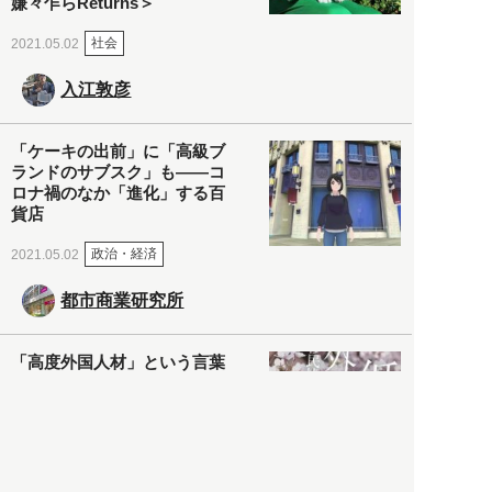
嫌々乍らReturns＞
社会
2021.05.02
入江敦彦
「ケーキの出前」に「高級ブ
ランドのサブスク」も――コ
ロナ禍のなか「進化」する百
貨店
政治・経済
2021.05.02
都市商業研究所
「高度外国人材」という言葉
に潜む欺瞞と、日本が搾取し
依存する圧倒的多数の外国人
労働者の実像とは？
社会
2021.05.01