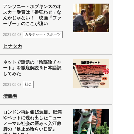
アンソニー・ホプキンスのオ
スカー受賞は「番狂わせ」な
んかじゃない！ 映画『ファ
ーザー』のここが凄い
カルチャー・スポーツ
2021.05.03
ヒナタカ
ネットで話題の「陰謀論チャ
ート」を徹底解説＆日本語訳
してみた
社会
2021.05.03
清義明
ロンドン再封鎖15週目。肥満
やペットに現れ出したニュー
ノーマル社会の歪み＜入江敦
彦の『足止め喰らい日記』