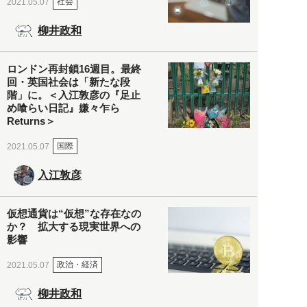
社会
2021.05.07
柳井政和
ロンドン再封鎖16週目。最終
回・英国社会は「新たな段
階」に。＜入江敦彦の『足止
め喰らい日記』嫌々乍ら
Returns＞
国際
2021.05.07
入江敦彦
仮想通貨は“仮想”な存在なの
か？ 拡大する現実世界への
影響
政治・経済
2021.05.07
柳井政和