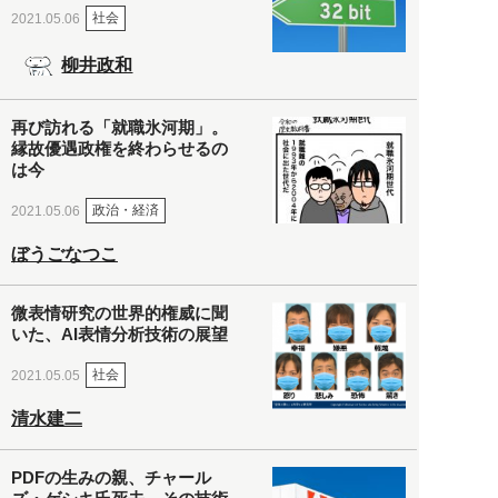
社会
2021.05.06
柳井政和
再び訪れる「就職氷河期」。
縁故優遇政権を終わらせるの
は今
政治・経済
2021.05.06
ぼうごなつこ
微表情研究の世界的権威に聞
いた、AI表情分析技術の展望
社会
2021.05.05
清水建二
PDFの生みの親、チャール