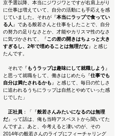
京予選以降、本当にジワジワとですが右肩上がり
に仕事は増えていて、自分の活動にも手応えを感
じていました。それが『
本当にラップで食ってい
る人
』である般若さんと仕事をしたことで、自分
の努力の足りなさとか、才能やカリスマ性のなさ
に気づかされて、『
この差の開きはちょっと大き
すぎるし、2年で埋めることは無理だな
』と感じ
たんです。
それで『
もうラップは趣味にして就職しよう
』
と思って就職をして、働きはじめたら『
仕事でも
自分は満たされるかも
』と感じて、毎日の忙しさ
に追われるうちにラップは自然とやめていった感
じでした」
正社員
：「『
般若さんみたいになるのは無理
だ
』って話は、俺も当時アスベストから聞いてた
んですよ。あと、今考えると凄いのが、その
2014年の般若さんのライブにフィーチャリング