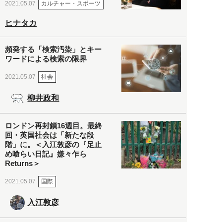
カルチャー・スポーツ
2021.05.07
ヒナタカ
頻発する「検索汚染」とキー
ワードによる検索の限界
社会
2021.05.07
柳井政和
ロンドン再封鎖16週目。最終
回・英国社会は「新たな段
階」に。＜入江敦彦の『足止
め喰らい日記』嫌々乍ら
Returns＞
国際
2021.05.07
入江敦彦