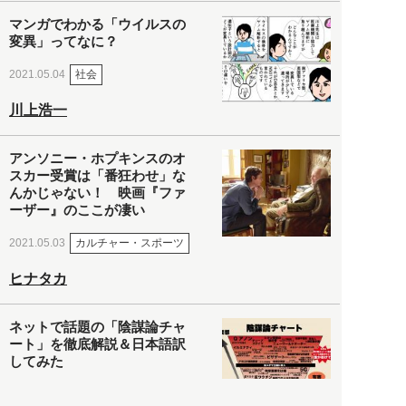
マンガでわかる「ウイルスの
変異」ってなに？
社会
2021.05.04
川上浩一
アンソニー・ホプキンスのオ
スカー受賞は「番狂わせ」な
んかじゃない！ 映画『ファ
ーザー』のここが凄い
カルチャー・スポーツ
2021.05.03
ヒナタカ
ネットで話題の「陰謀論チャ
ート」を徹底解説＆日本語訳
してみた
社会
2021.05.03