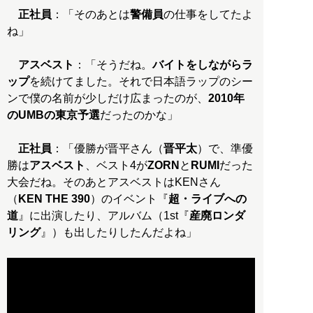
正社員
：「そのあとは
警備員
の仕事をしてたよ
ね」
アスベスト
：「そうだね。
バイトをしながらラ
ップ
を続けてました。それで日本語ラップのシー
ンで僕の名前が少しだけ広まったのが、
2010年
のUMBの東京予選
だったのかな」
正社員
：「優勝が晋平さん（
晋平太
）で、準優
勝は
アスベスト
、ベスト4が
ZORN
と
RUMI
だった
大会だね。そのあとアスベストはKENさん
（
KEN THE 390
）のイベント『
超・ライブへの
道
』に出演したり、アルバム（1st『
産廃ロンダ
リング
』）も出したりしたんだよね」