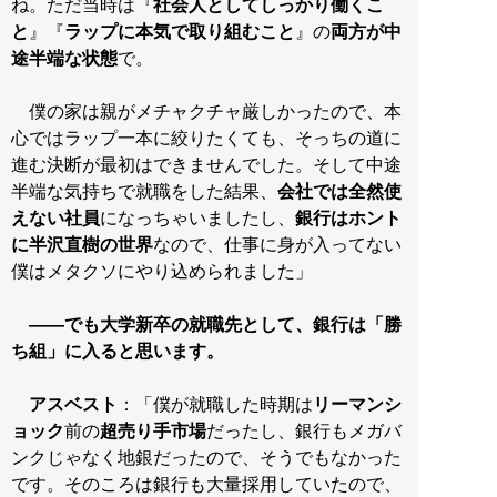
ね。ただ当時は『
社会人としてしっかり働くこ
と
』『
ラップに本気で取り組むこと
』の
両方が中
途半端な状態
で。
僕の家は親がメチャクチャ厳しかったので、本
心ではラップ一本に絞りたくても、そっちの道に
進む決断が最初はできませんでした。そして中途
半端な気持ちで就職をした結果、
会社では全然使
えない社員
になっちゃいましたし、
銀行はホント
に半沢直樹の世界
なので、仕事に身が入ってない
僕はメタクソにやり込められました」
――でも大学新卒の就職先として、銀行は「勝
ち組」に入ると思います。
アスベスト
：「僕が就職した時期は
リーマンシ
ョック
前の
超売り手市場
だったし、銀行もメガバ
ンクじゃなく地銀だったので、そうでもなかった
です。そのころは銀行も大量採用していたので、