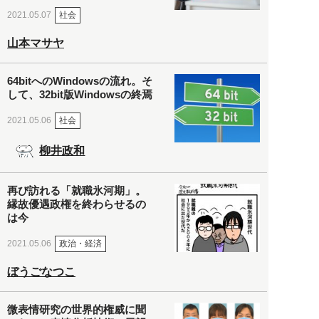
社会
2021.05.07
山本マサヤ
64bitへのWindowsの流れ。そ
して、32bit版Windowsの終焉
社会
2021.05.06
柳井政和
再び訪れる「就職氷河期」。
縁故優遇政権を終わらせるの
は今
政治・経済
2021.05.06
ぼうごなつこ
微表情研究の世界的権威に聞