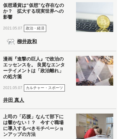
仮想通貨は“仮想”な存在なの
か？ 拡大する現実世界への
影響
政治・経済
2021.05.07
柳井政和
漫画『進撃の巨人』で政治の
エッセンスを。 良質なエンタ
ーテイメントは「政治離れ」
の処方箋
カルチャー・スポーツ
2021.05.07
井田 真人
上司の「応援」なんて部下に
は響かない！？ 今すぐ職場
に導入するべきモチベーショ
ンアップの方法