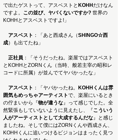
で出たゲストって、アスベストと
KOHH
だけなん
ですよ。
この並び、ヤバくないですか?
世界の
KOHHとアスベストですよ!」
アスベスト
：「あと西成さん（
SHINGO☆西
成
）も出てたね」
正社員
：「そうだったね。楽屋ではアスベスト
とKOHHとZORNくん（当時、般若主宰の昭和レ
コードに所属）が並んでてヤバかったな」
アスベスト
：「ヤバかったね。
KOHHくんは雰
囲気もめっちゃアーティスト
で、楽屋にいるとき
の佇まいから『
物が違うな
』って感じでした。全
然緊張もしていないように見えたし、『
こういう
人がアーティストとして大成するんだな
』と感じ
ましたね。そして僕にはZORNくんや西成さん、
KOHHくんに追いつけるビジョンはまったく見つ