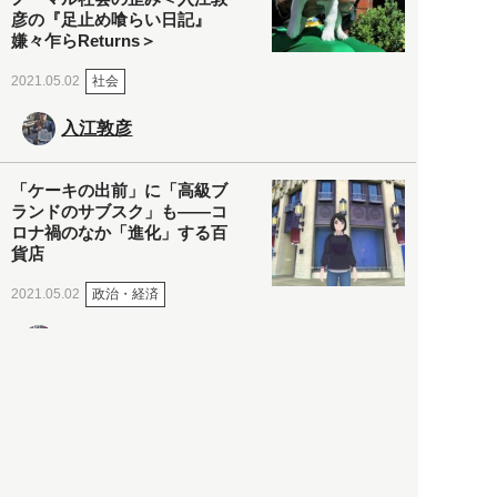
彦の『足止め喰らい日記』
嫌々乍らReturns＞
社会
2021.05.02
入江敦彦
「ケーキの出前」に「高級ブ
ランドのサブスク」も――コ
ロナ禍のなか「進化」する百
貨店
政治・経済
2021.05.02
都市商業研究所
「高度外国人材」という言葉
に潜む欺瞞と、日本が搾取し
依存する圧倒的多数の外国人
労働者の実像とは？