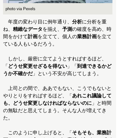
photo via Pexels
年度の変わり目に例年通り、
分析
に分析を重
ね、
精緻なデータ
を揃え、
予測
の確度を高め、時
間をかけて
計画
を立てて、個人の
業務計画
を立て
ている人もいるだろう。
しかし、厳密に立てようとすればするほど、
「
どうせ変更せざるを得ない
」「
到達できるかど
うか不確かだ
」という不安が高じてしまう。
上司との間で、ああでもない、こうでもないと
やりとりをすればするほど、「
あれこれ議論して
も、どうせ変更しなければならないのに
」と時間
の無駄だと思えてしまう。そんな人が増えてき
た。
このように申し上げると、「
そもそも、業務計