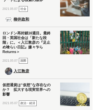
社会
2021.05.07
柳井政和
ロンドン再封鎖16週目。最終
回・英国社会は「新たな段
階」に。＜入江敦彦の『足止
め喰らい日記』嫌々乍ら
Returns＞
国際
2021.05.07
入江敦彦
仮想通貨は“仮想”な存在なの
か？ 拡大する現実世界への
影響
政治・経済
2021.05.07