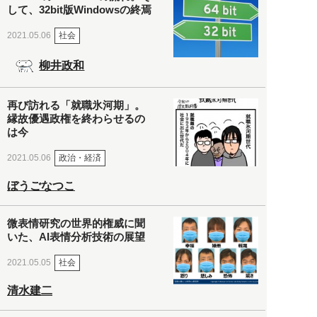
して、32bit版Windowsの終焉
社会
2021.05.06
柳井政和
再び訪れる「就職氷河期」。
縁故優遇政権を終わらせるの
は今
政治・経済
2021.05.06
ぼうごなつこ
微表情研究の世界的権威に聞
いた、AI表情分析技術の展望
社会
2021.05.05
清水建二