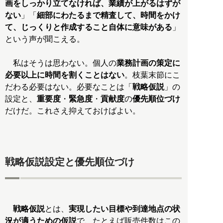
画をしっかり立てなければ、業績が上がるはずが
ない
」「
細部にわたるまで精査して、時間をかけ
て、じっくりと作成すること自体に意味がある
」
という声が聞こえる。
私はそうは思わない。個人の
業務計画の策定に
必要以上に時間を割くことはない
。枝葉末節にこ
だわる必要はない。必要なことは「
戦略仮説
」の
設定と、
重要度
・
緊急度
・
貢献度
の
優先順位づけ
だけだ。これさえ抑えておけばよい。
戦略仮説設定と優先順位づけ
戦略仮説
とは、
実現したい目標や到達地点の状
況が適うための仮説
で、たとえば販売件数はこの