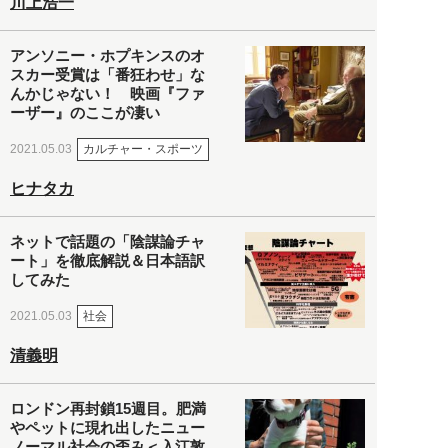
川上浩一
アンソニー・ホプキンスのオ
スカー受賞は「番狂わせ」な
んかじゃない！ 映画『ファ
ーザー』のここが凄い
カルチャー・スポーツ
2021.05.03
ヒナタカ
ネットで話題の「陰謀論チャ
ート」を徹底解説＆日本語訳
してみた
社会
2021.05.03
清義明
ロンドン再封鎖15週目。肥満
やペットに現れ出したニュー
ノーマル社会の歪み＜入江敦