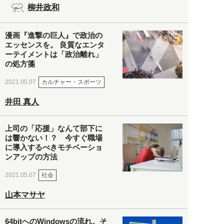
柳井政和
漫画『進撃の巨人』で政治の
エッセンスを。 良質なエンタ
ーテイメントは「政治離れ」
の処方箋
カルチャー・スポーツ
2021.05.07
井田 真人
上司の「応援」なんて部下に
は響かない！？ 今すぐ職場
に導入するべきモチベーショ
ンアップの方法
社会
2021.05.07
山本マサヤ
64bitへのWindowsの流れ。そ