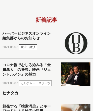
新着記事
ハーバービジネスオンライン
編集部からのお知らせ
政治・経済
2021.05.07
コロナ禍でむしろ沁みる「全
員悪人」の祭典。映画『ジェ
ントルメン』の魅力
カルチャー・スポーツ
2021.05.07
ヒナタカ
頻発する「検索汚染」とキー
ワードによる検索の限界