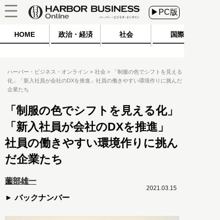
▶PC版
HOME
政治・経済
社会
国際
ハーバー・ビジネス・オンライン
社会
「制服の色でシフトを見える
化」「新入社員が会社のDXを推進」社員の働きやすい環境作りに挑んだ
企業たち
「制服の色でシフトを見える化」
「新入社員が会社のDXを推進」
社員の働きやすい環境作りに挑ん
だ企業たち
薗部雄一
2021.03.15
バックナンバー