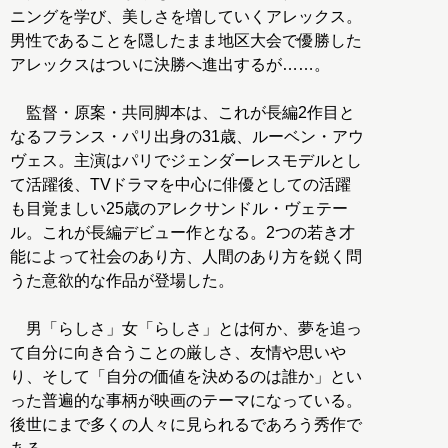
ニングを学び、美しさを増していくアレックス。
男性であることを隠したまま地区大会で優勝した
アレックスはついに決勝へ進出するが……。
監督・原案・共同脚本は、これが長編2作目と
なるフランス・パリ出身の31歳、ルーベン・アウ
ヴェス。主演はパリでジェンダーレスモデルとし
て活躍後、TVドラマを中心に俳優としての活躍
も目覚ましい25歳のアレクサンドル・ヴェテー
ル。これが長編デビュー作となる。2つの若き才
能によって社会のあり方、人間のあり方を鋭く問
うた意欲的な作品が登場した。
男「らしさ」女「らしさ」とは何か、夢を追っ
て自分に向き合うことの厳しさ、友情や思いや
り、そして「自分の価値を決めるのは誰か」とい
った普遍的な事柄が映画のテーマになっている。
後世にまで多くの人々に見られるであろう秀作で