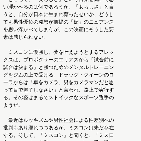
い浮かべるのは何であろうか。「女らしさ」と言
うと、自分が日本に生まれ育ったせいか、どうし
ても男性優位の発想が前提の「媚」のニュアンス
を思い浮かべてしまうが、この映画にそうした要
素は感じられない。
ミスコンに優勝し、夢を叶えようとするアレッ
クスは、プロボクサーのエリアスから「試合前に
試合は決まる」と勝つためのメンタルトレーニン
グをジムの上で受ける。ドラッグ・クイーンのロ
ーラからは「車をカメラ、男をカメラマンだと思
って目で魅了しなさい」と言われ、路上で実行す
る。その姿はまるでストイックなスポーツ選手の
ようだ。
最近はルッキズムや男性社会による性差別への
批判もあり廃れつつあるが、ミスコンは未だ存在
する。そして、「ミスコン」と聞くと、「ミス日