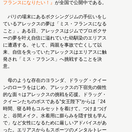
フランスになりたい！』
が全国で公開中である。
パリの場末にあるボクシングジムの手伝いをし
ているアレックスの夢は「ミス・フランスになる
こと」。ある日、アレックスはジムでプロボクサ
ーの夢を叶え自信に溢れていた幼馴染のエリアス
に遭遇する。そして、両親を事故で亡くして以
来、自信を失っていたアレックスはエリアスに触
発され「ミス・フランス」へ挑戦することを決
意。
母のような存在のヨランダ、ドラッグ・クイー
ンのローラをはじめ、アレックスの下宿先の個性
的な面々はアレックスの挑戦を応援。ドラッグ・
クイーンたちのボスである”女王陛下”からは「24
時間、寝る時もコルセットを着けて。つけまつげ
と、谷間メイク。水着用に膨らみを隠す技も学ん
で」など女性になるために厳しいアドバイスがあ
った。エリアスからもスポーツのメンタルトレー