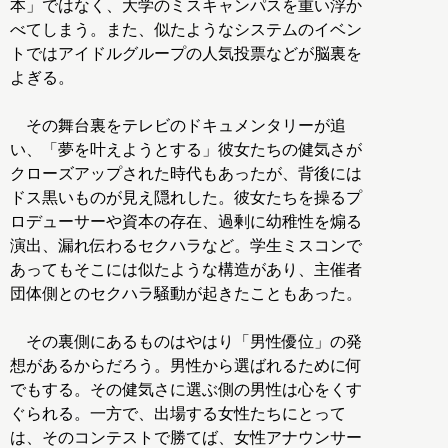
本」ではなく、大学のミスキャンパスを重い浮か
べてしまう。また、似たようなシステムのイベン
トではアイドルグループの人気投票などが脳裏を
よぎる。
その舞台裏をテレビのドキュメンタリーが追
い、「夢を叶えようとする」彼女たちの健気さが
クローズアップされた時代もあったが、背後には
ドス黒いものが見え隠れした。彼女たちを操るプ
ロデューサーや資本の存在、過剰に幼稚性を煽る
演出、漏れ伝わるセクハラなど。学生ミスコンで
あってもそこには似たような構造があり、主催者
団体側とのセクハラ騒動が起きたこともあった。
その裏側にあるものはやはり「男性優位」の発
想があるからだろう。男性から選ばれるために何
でもする。その健気さに選ぶ側の男性は心をくす
ぐられる。一方で、出場する女性たちにとって
は、そのコンテストで勝てば、女性アナウンサー