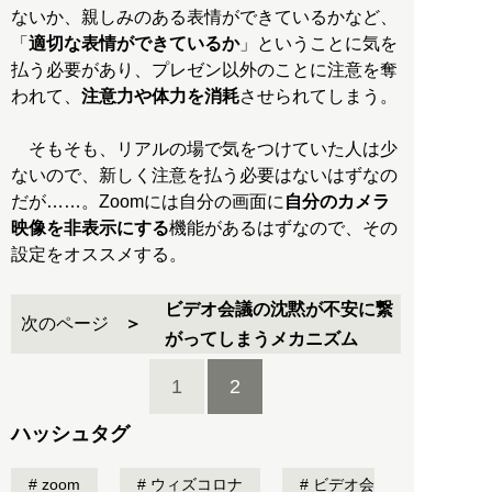
ないか、親しみのある表情ができているかなど、
「
適切な表情ができているか
」ということに気を
払う必要があり、プレゼン以外のことに注意を奪
われて、
注意力や体力を消耗
させられてしまう。
そもそも、リアルの場で気をつけていた人は少
ないので、新しく注意を払う必要はないはずなの
だが……。Zoomには自分の画面に
自分のカメラ
映像を非表示にする
機能があるはずなので、その
設定をオススメする。
ビデオ会議の沈黙が不安に繋
次のページ
がってしまうメカニズム
1
2
ハッシュタグ
zoom
ウィズコロナ
ビデオ会