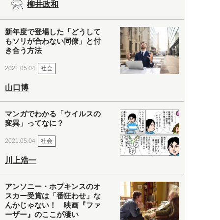
柳井政和
新年度で登場した「どうして
もソリが合わない同僚」と付
き合う方法
社会
2021.05.04
山口博
マンガでわかる「ウイルスの
変異」ってなに？
社会
2021.05.04
川上浩一
アンソニー・ホプキンスのオ
スカー受賞は「番狂わせ」な
んかじゃない！ 映画『ファ
ーザー』のここが凄い