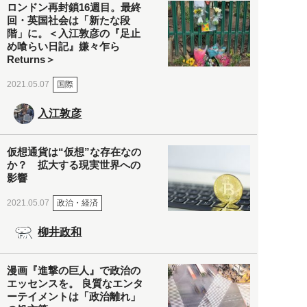
ロンドン再封鎖16週目。最終
回・英国社会は「新たな段
階」に。＜入江敦彦の『足止
め喰らい日記』嫌々乍ら
Returns＞
国際
2021.05.07
入江敦彦
仮想通貨は“仮想”な存在なの
か？ 拡大する現実世界への
影響
政治・経済
2021.05.07
柳井政和
漫画『進撃の巨人』で政治の
エッセンスを。 良質なエンタ
ーテイメントは「政治離れ」