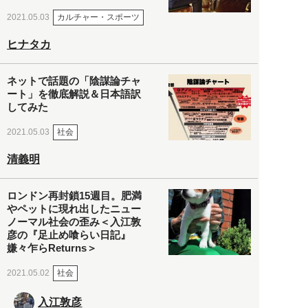
カルチャー・スポーツ
2021.05.03
ヒナタカ
ネットで話題の「陰謀論チャ
ート」を徹底解説＆日本語訳
してみた
社会
2021.05.03
清義明
ロンドン再封鎖15週目。肥満
やペットに現れ出したニュー
ノーマル社会の歪み＜入江敦
彦の『足止め喰らい日記』
嫌々乍らReturns＞
社会
2021.05.02
入江敦彦