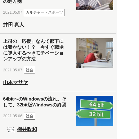
の処方箋
カルチャー・スポーツ
2021.05.07
井田 真人
上司の「応援」なんて部下に
は響かない！？ 今すぐ職場
に導入するべきモチベーショ
ンアップの方法
社会
2021.05.07
山本マサヤ
64bitへのWindowsの流れ。そ
して、32bit版Windowsの終焉
社会
2021.05.06
柳井政和