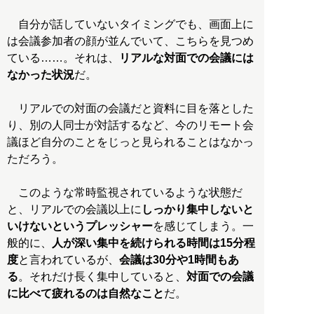
自分が話していないタイミングでも、画面上に
は会議参加者の顔が並んでいて、こちらを見つめ
ている……。それは、
リアルな対面での会議には
なかった状況
だ。
リアルでの対面の会議だと資料に目を落とした
り、別の人同士が対話するなど、今のリモート会
議ほど自分のことをじっと見られることはなかっ
ただろう。
このような常時監視されているような状態だ
と、リアルでの会議以上に
しっかり集中しないと
いけないというプレッシャー
を感じてしまう。一
般的に、
人が深い集中を続けられる時間は15分程
度
と言われているが、
会議は30分や1時間もあ
る
。それだけ長く集中していると、
対面での会議
に比べて疲れるのは自然なこと
だ。