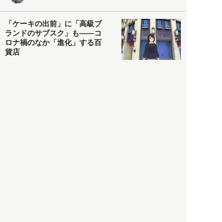
「ケーキの出前」に「高級ブ
ランドのサブスク」も――コ
ロナ禍のなか「進化」する百
貨店
政治・経済
2021.05.02
都市商業研究所
「高度外国人材」という言葉
に潜む欺瞞と、日本が搾取し
依存する圧倒的多数の外国人
労働者の実像とは？
社会
2021.05.01
月刊日本