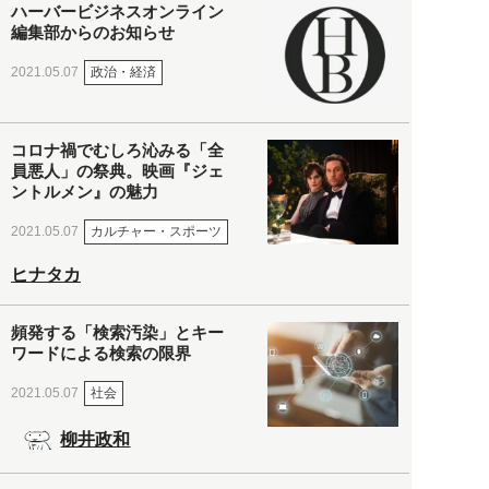
ハーバービジネスオンライン
編集部からのお知らせ
政治・経済
2021.05.07
コロナ禍でむしろ沁みる「全
員悪人」の祭典。映画『ジェ
ントルメン』の魅力
カルチャー・スポーツ
2021.05.07
ヒナタカ
頻発する「検索汚染」とキー
ワードによる検索の限界
社会
2021.05.07
柳井政和