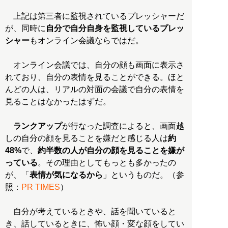
上記は第三者に監視されているプレッシャーだ
が、同時に
自分で自分自身を監視しているプレッ
シャー
もオンライン会議ならではだ。
オンライン会議では、自分の顔も画面に表示さ
れており、自分の表情を見ることができる。ほと
んどの人は、リアルの対面の会議で自分の表情を
見ることはなかったはずだ。
ランクアップ
が行なった調査によると、画面越
しの自分の顔を見ることを嫌だと感じる人は
約
48%
で、
約半数の人が自分の顔を見ることを嫌が
っている
。その理由としてもっとも多かったの
が、「
表情が気になるから
」というものだ。（参
照：
PR TIMES
）
自分が考えているときや、話を聞いていると
き、話しているときに、怖い顔・変な顔をしてい