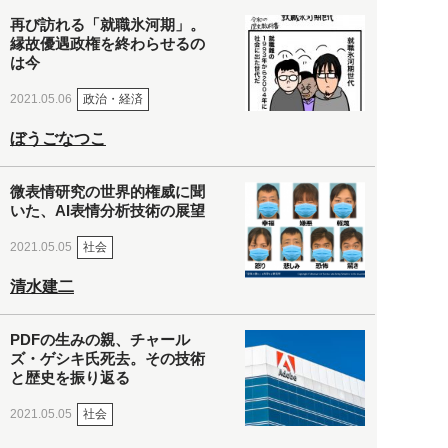
再び訪れる「就職氷河期」。
縁故優遇政権を終わらせるの
は今
政治・経済
2021.05.06
ぼうごなつこ
微表情研究の世界的権威に聞
いた、AI表情分析技術の展望
社会
2021.05.05
清水建二
PDFの生みの親、チャール
ズ・ゲシキ氏死去。その技術
と歴史を振り返る
社会
2021.05.05