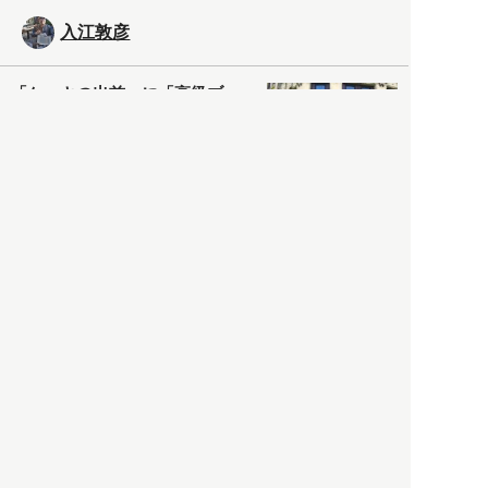
入江敦彦
「ケーキの出前」に「高級ブ
ランドのサブスク」も――コ
ロナ禍のなか「進化」する百
貨店
政治・経済
2021.05.02
都市商業研究所
「高度外国人材」という言葉
に潜む欺瞞と、日本が搾取し
依存する圧倒的多数の外国人
労働者の実像とは？
社会
2021.05.01
月刊日本