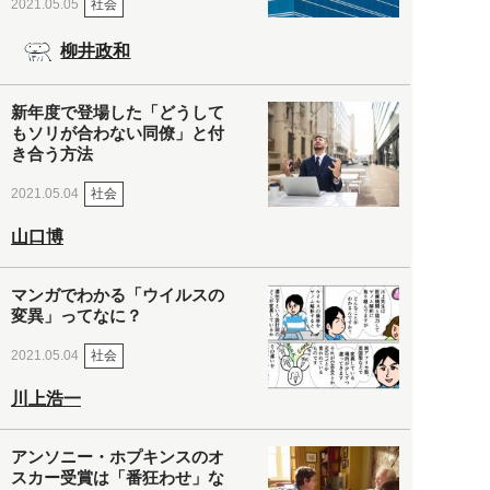
社会
2021.05.05
柳井政和
新年度で登場した「どうして
もソリが合わない同僚」と付
き合う方法
社会
2021.05.04
山口博
マンガでわかる「ウイルスの
変異」ってなに？
社会
2021.05.04
川上浩一
アンソニー・ホプキンスのオ
スカー受賞は「番狂わせ」な