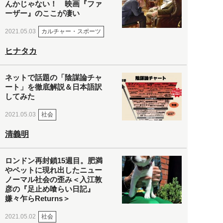
んかじゃない！ 映画『ファ
ーザー』のここが凄い
カルチャー・スポーツ
2021.05.03
ヒナタカ
ネットで話題の「陰謀論チャ
ート」を徹底解説＆日本語訳
してみた
社会
2021.05.03
清義明
ロンドン再封鎖15週目。肥満
やペットに現れ出したニュー
ノーマル社会の歪み＜入江敦
彦の『足止め喰らい日記』
嫌々乍らReturns＞
社会
2021.05.02