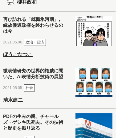
柳井政和
再び訪れる「就職氷河期」。
縁故優遇政権を終わらせるの
は今
政治・経済
2021.05.06
ぼうごなつこ
微表情研究の世界的権威に聞
いた、AI表情分析技術の展望
社会
2021.05.05
清水建二
PDFの生みの親、チャール
ズ・ゲシキ氏死去。その技術
と歴史を振り返る