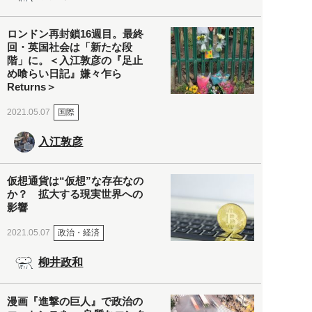
ロンドン再封鎖16週目。最終
回・英国社会は「新たな段
階」に。＜入江敦彦の『足止
め喰らい日記』嫌々乍ら
Returns＞
国際
2021.05.07
入江敦彦
仮想通貨は“仮想”な存在なの
か？ 拡大する現実世界への
影響
政治・経済
2021.05.07
柳井政和
漫画『進撃の巨人』で政治の