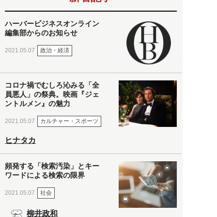
ハーバービジネスオンライン
編集部からのお知らせ
政治・経済
2021.05.07
コロナ禍でむしろ沁みる「全
員悪人」の祭典。映画『ジェ
ントルメン』の魅力
カルチャー・スポーツ
2021.05.07
ヒナタカ
頻発する「検索汚染」とキー
ワードによる検索の限界
社会
2021.05.07
柳井政和