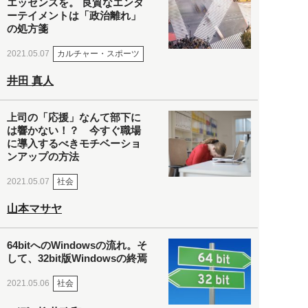
エッセンスを。 良質なエンタ
ーテイメントは「政治離れ」
の処方箋
カルチャー・スポーツ
2021.05.07
井田 真人
上司の「応援」なんて部下に
は響かない！？ 今すぐ職場
に導入するべきモチベーショ
ンアップの方法
社会
2021.05.07
山本マサヤ
64bitへのWindowsの流れ。そ
して、32bit版Windowsの終焉
社会
2021.05.06