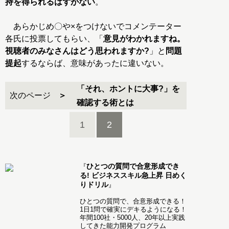
持を得られるはずがない
。
あらかじめ〇や×をつけないでコメンテーター
各氏に投票してもらい、「
意見がわかれますね。
視聴者のみなさんはどう思われますか?
」と
問題
提起
するならば、意味があったに違いない。
「それ、ホントに大事?」を
次のページ
確認する術とは
1
2
ひとつの質問で合意形成でき
『
る! ビジネススキル急上昇 日めく
りドリル
』
ひとつの質問で、合意形成できる！
1日1問で確実にデキるようになる！
年間100社・5000人、20年以上実践
してきた能力開発プログラム