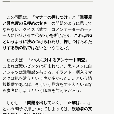
この問題は、「
マナーの押しつけ
」と「
重要度
と緊急度の見極めの甘さ
」の問題のように思えて
ならない。クイズ形式で、コメンテーターの一人
一人に回答させて
〇か×かを断じたり
、
これはNG
というように決めつけられたり
、
押しつけられた
りする類の話ではない
ということだ。
たとえば、「
○○人に対するアンケート調査
」
によれば濃いピンクは好まれない、黒マスクに白
いシャツは違和感を与える、イラスト・柄入りマ
スクは気を遣うという声が多かった……という情
報提供であれば、そういう見方をする人もいるな
ら参考にしようという印象を与えるだろう。
しかし、「
問題を出していく
」「
正解は……
」
という調子で押しつけてしまっては、
視聴者の支