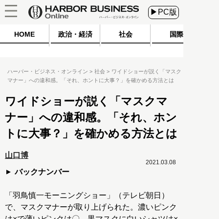
▶PC版
HOME
政治・経済
社会
国際
ハーバー・ビジネス・オンライン
社会
ワイドショーが説く「マスク
マナー」への違和感。「それ、ホントに大事？」を確かめる方法とは
ワイドショーが説く「マスクマ
ナー」への違和感。「それ、ホン
トに大事？」を確かめる方法とは
山口博
2021.03.08
バックナンバー
「羽鳥慎一モーニングショー」（テレビ朝日）
で、マスクマナーが取り上げられた。濃いピンク
は×で薄いピンクは〇、黒マスクに白いシャツは×