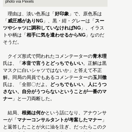
photo via Pexels
理由は、淡い色系は「
好印象
」で、原色系は
「
威圧感がありNG
」、黒・紺・グレーは「
スー
ツやシャツに調和していなければNG
」、イラス
トや柄は「
相手に気を遣わせるからNG
」なのだ
そうだ。
クイズ形式で問われたコメンテーターの
青木理
氏は、「
本音で言うとどっちでもいい
。正解は黒
マスクに白いシャツではないか」と答えて不正
解。同局の局員でもあるコメンテーターの
玉川徹
氏は、「全部〇だよ。
どっちでもいい
。
人にうつ
さない、自分がうつらないということが一番のマ
ナー
」と一刀両断した。
結局、
根拠は何か
という話になり、アナウンサ
ーが「
マナーコンサルタントが考案したマナー
」
と返答したことが火に油を注ぎ、だったらこのク