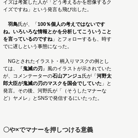
イズは考案した人が「どう考えるかを想像するク
イズですね」という発言も飛び出した。
羽鳥
氏が、「
100％個人の考えではないです
ね。いろいろな情報とかを分析してこういうこと
を言っているのですね
」とフォローするも、時す
でに遅しという事態になった。
NGとされたイラスト・柄入りマスクの例とし
ては、『
鬼滅の刃
』風のイラストが示されていた
が、コメンテーターの
石山アンジュ
氏が「
河野太
郎大臣が鬼滅の刃のマスクを国会でしていた
」と
発言。その後、河野氏が「（そうしたマナーな
ど）ヤメレ」とSNSで発信するにいたった。
〇や×でマナーを押しつける意義