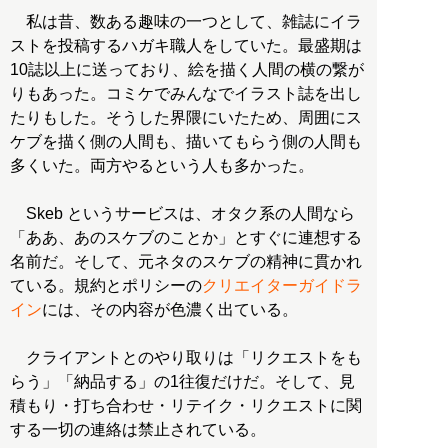
私は昔、数ある趣味の一つとして、雑誌にイラ
ストを投稿するハガキ職人をしていた。最盛期は
10誌以上に送っており、絵を描く人間の横の繋が
りもあった。コミケでみんなでイラスト誌を出し
たりもした。そうした界隈にいたため、周囲にス
ケブを描く側の人間も、描いてもらう側の人間も
多くいた。両方やるという人も多かった。
Skeb というサービスは、オタク系の人間なら
「ああ、あのスケブのことか」とすぐに連想する
名前だ。そして、元ネタのスケブの精神に貫かれ
ている。規約とポリシーの
クリエイターガイドラ
イン
には、その内容が色濃く出ている。
クライアントとのやり取りは「リクエストをも
らう」「納品する」の1往復だけだ。そして、見
積もり・打ち合わせ・リテイク・リクエストに関
する一切の連絡は禁止されている。