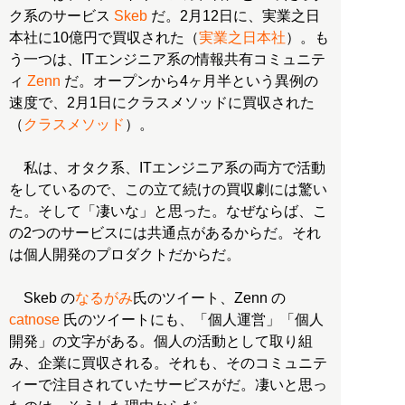
ク系のサービス
Skeb
だ。2月12日に、実業之日
本社に10億円で買収された（
実業之日本社
）。も
う一つは、ITエンジニア系の情報共有コミュニテ
ィ
Zenn
だ。オープンから4ヶ月半という異例の
速度で、2月1日にクラスメソッドに買収された
（
クラスメソッド
）。
私は、オタク系、ITエンジニア系の両方で活動
をしているので、この立て続けの買収劇には驚い
た。そして「凄いな」と思った。なぜならば、こ
の2つのサービスには共通点があるからだ。それ
は個人開発のプロダクトだからだ。
Skeb の
なるがみ
氏のツイート、Zenn の
catnose
氏のツイートにも、「個人運営」「個人
開発」の文字がある。個人の活動として取り組
み、企業に買収される。それも、そのコミュニテ
ィーで注目されていたサービスがだ。凄いと思っ