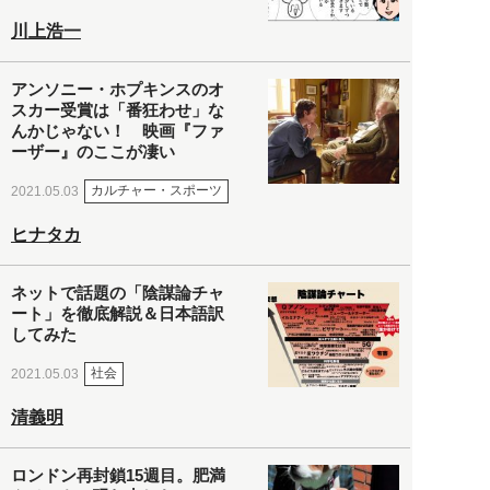
川上浩一
アンソニー・ホプキンスのオ
スカー受賞は「番狂わせ」な
んかじゃない！ 映画『ファ
ーザー』のここが凄い
カルチャー・スポーツ
2021.05.03
ヒナタカ
ネットで話題の「陰謀論チャ
ート」を徹底解説＆日本語訳
してみた
社会
2021.05.03
清義明
ロンドン再封鎖15週目。肥満