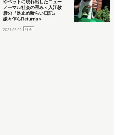
やペットに現れ出したニュー
ノーマル社会の歪み＜入江敦
彦の『足止め喰らい日記』
嫌々乍らReturns＞
社会
2021.05.02
入江敦彦
「ケーキの出前」に「高級ブ
ランドのサブスク」も――コ
ロナ禍のなか「進化」する百
貨店
政治・経済
2021.05.02
都市商業研究所
「高度外国人材」という言葉
に潜む欺瞞と、日本が搾取し
依存する圧倒的多数の外国人
労働者の実像とは？