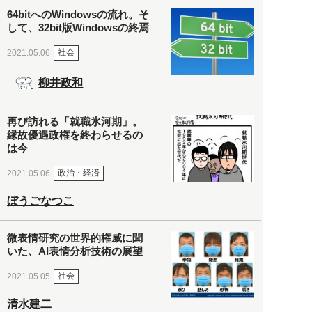
64bitへのWindowsの流れ。そ
して、32bit版Windowsの終焉
社会
2021.05.06
柳井政和
再び訪れる「就職氷河期」。
縁故優遇政権を終わらせるの
は今
政治・経済
2021.05.06
ぼうごなつこ
微表情研究の世界的権威に聞
いた、AI表情分析技術の展望
社会
2021.05.05
清水建二