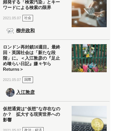
頻発する「検索汚染」とキー
ワードによる検索の限界
社会
2021.05.07
柳井政和
ロンドン再封鎖16週目。最終
回・英国社会は「新たな段
階」に。＜入江敦彦の『足止
め喰らい日記』嫌々乍ら
Returns＞
国際
2021.05.07
入江敦彦
仮想通貨は“仮想”な存在なの
か？ 拡大する現実世界への
影響
政治・経済
2021.05.07