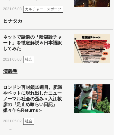
カルチャー・スポーツ
2021.05.03
ヒナタカ
ネットで話題の「陰謀論チャ
ート」を徹底解説＆日本語訳
してみた
社会
2021.05.03
清義明
ロンドン再封鎖15週目。肥満
やペットに現れ出したニュー
ノーマル社会の歪み＜入江敦
彦の『足止め喰らい日記』
嫌々乍らReturns＞
社会
2021.05.02
入江敦彦