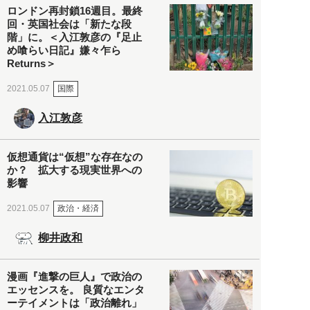
ロンドン再封鎖16週目。最終
回・英国社会は「新たな段
階」に。＜入江敦彦の『足止
め喰らい日記』嫌々乍ら
Returns＞
国際
2021.05.07
入江敦彦
仮想通貨は“仮想”な存在なの
か？ 拡大する現実世界への
影響
政治・経済
2021.05.07
柳井政和
漫画『進撃の巨人』で政治の
エッセンスを。 良質なエンタ
ーテイメントは「政治離れ」