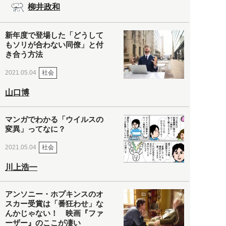
柳井政和
新年度で登場した「どうして
もソリが合わない同僚」と付
き合う方法
社会
2021.05.04
山口博
マンガでわかる「ウイルスの
変異」ってなに？
社会
2021.05.04
川上浩一
アンソニー・ホプキンスのオ
スカー受賞は「番狂わせ」な
んかじゃない！ 映画『ファ
ーザー』のここが凄い