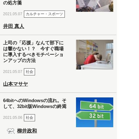
の処方箋
カルチャー・スポーツ
2021.05.07
井田 真人
上司の「応援」なんて部下に
は響かない！？ 今すぐ職場
に導入するべきモチベーショ
ンアップの方法
社会
2021.05.07
山本マサヤ
64bitへのWindowsの流れ。そ
して、32bit版Windowsの終焉
社会
2021.05.06
柳井政和