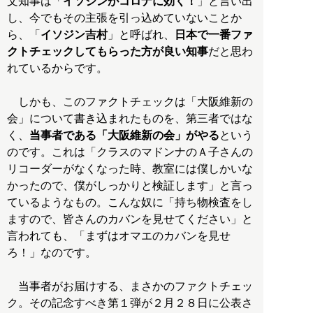
文知事は「
イソジンがコロナに効く！
」と言い出
し、今でもその主張を引っ込めていないことか
ら、「
イソジン吉村
」と呼ばれ、
日本で一番ファ
クトチェックしてもらった方が良い知事
だと思わ
れているからです。
しかも、このファクトチェックは「大阪維新の
会」について書き込まれたものを、第三者ではな
く、
当事者である「大阪維新の会」がやる
という
のです。これは「クラスのマドンナのＡ子さんの
リコーダーがなくなった時、教室には僕しかいな
かったので、僕がしっかりと検証します」と言っ
ているようなもの。こんな奴に「持ち物検査をし
ますので、皆さんのカバンを見せてください」と
言われても、「まずはオマエのカバンを見せ
ろ！」なのです。
当事者がお届けする、まさかのファクトチェッ
ク。その記念すべき第１弾が２月２８日に公表さ