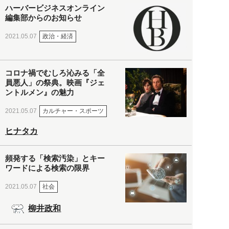
ハーバービジネスオンライン
編集部からのお知らせ
政治・経済
2021.05.07
コロナ禍でむしろ沁みる「全
員悪人」の祭典。映画『ジェ
ントルメン』の魅力
カルチャー・スポーツ
2021.05.07
ヒナタカ
頻発する「検索汚染」とキー
ワードによる検索の限界
社会
2021.05.07
柳井政和