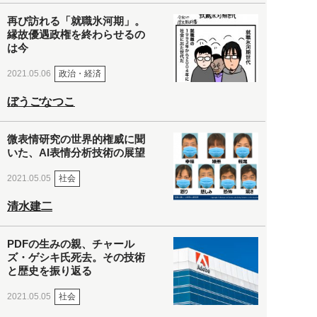
再び訪れる「就職氷河期」。
縁故優遇政権を終わらせるの
は今
政治・経済
2021.05.06
ぼうごなつこ
微表情研究の世界的権威に聞
いた、AI表情分析技術の展望
社会
2021.05.05
清水建二
PDFの生みの親、チャール
ズ・ゲシキ氏死去。その技術
と歴史を振り返る
社会
2021.05.05