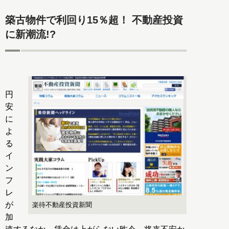
築古物件で利回り15％超！ 不動産投資
に新潮流!?
円
安
に
よ
る
イ
ン
フ
レ
が
楽待不動産投資新聞
加