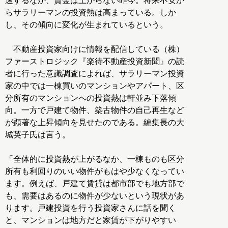
速するなか、賃金は上がらない昨今。将来不安か
らサラリーマンの投資熱は高まっている。しか
し、その傾向に変化が生まれているという。
不動産投資家向けに情報を配信している（株）
ファーストロジック『楽待不動産投資新聞』の読
者に行った意識調査によれば、サラリーマン投資
家の中では一棟買いのマンションやアパート、区
分所有のマンションへの投資熱は軒並み下落傾
向。一方で戸建て物件、築古物件の自己再生など
が顕著な上昇傾向を見せたのである。編集長の大
城英子氏は言う。
「全体的に投資熱が上がるなか、一棟ものも区分
所有も利回りのいい物件がもはや少なくなってい
ます。例えば、戸建て賃貸は都市部でも地方部で
も、需要はあるのに物件が少ないという現状があ
ります。戸建投資を行う投資家さんに話を聞く
と、マンションは地方だと家賃が下がりやすい