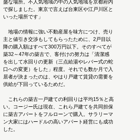
盛な場所。不人気地域の中の人気地域を京都府内
で探しました。東京で言えば台東区や江戸川区と
いった場所です」
地場の情報に強い不動産屋を味方につけ、売り
主と値引き交渉もしてもらったために、2戸目以
降の購入額はすべて300万円以下。そのすべてが
築32～47年の築古で、客付けの努力は「清潔感
を出して水回りの更新（三点給湯やレバー式の蛇
口への変更）をした」程度。それでも数か月で入
居者が決まったのは、やはり戸建て賃貸の需要を
供給が下回っているためだ。
これらの築古一戸建ての利回りは平均15％と高
い。コージー氏は現在、これら戸建てを共同担保
に築古アパートをフルローンで購入。サラリーマ
ン大家にはハードルの高いアパート経営にも成功
した。