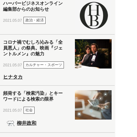
ハーバービジネスオンライン
編集部からのお知らせ
政治・経済
2021.05.07
コロナ禍でむしろ沁みる「全
員悪人」の祭典。映画『ジェ
ントルメン』の魅力
カルチャー・スポーツ
2021.05.07
ヒナタカ
頻発する「検索汚染」とキー
ワードによる検索の限界
社会
2021.05.07
柳井政和