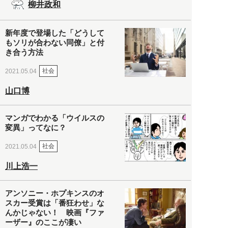
柳井政和
新年度で登場した「どうして
もソリが合わない同僚」と付
き合う方法
社会
2021.05.04
山口博
マンガでわかる「ウイルスの
変異」ってなに？
社会
2021.05.04
川上浩一
アンソニー・ホプキンスのオ
スカー受賞は「番狂わせ」な
んかじゃない！ 映画『ファ
ーザー』のここが凄い