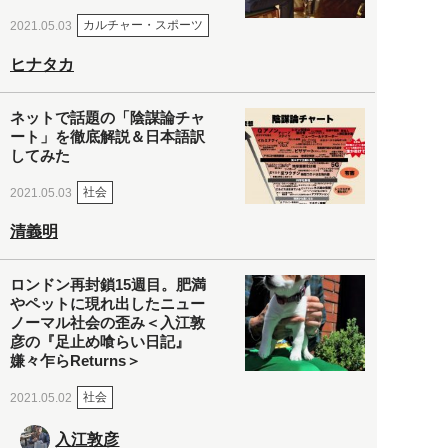
カルチャー・スポーツ
2021.05.03
ヒナタカ
ネットで話題の「陰謀論チャ
ート」を徹底解説＆日本語訳
してみた
社会
2021.05.03
清義明
ロンドン再封鎖15週目。肥満
やペットに現れ出したニュー
ノーマル社会の歪み＜入江敦
彦の『足止め喰らい日記』
嫌々乍らReturns＞
社会
2021.05.02
入江敦彦