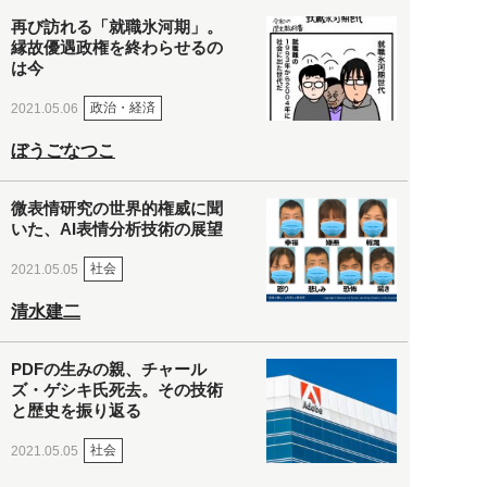
再び訪れる「就職氷河期」。
縁故優遇政権を終わらせるの
は今
政治・経済
2021.05.06
ぼうごなつこ
微表情研究の世界的権威に聞
いた、AI表情分析技術の展望
社会
2021.05.05
清水建二
PDFの生みの親、チャール
ズ・ゲシキ氏死去。その技術
と歴史を振り返る
社会
2021.05.05