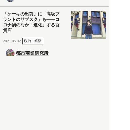
「ケーキの出前」に「高級ブ
ランドのサブスク」も――コ
ロナ禍のなか「進化」する百
貨店
政治・経済
2021.05.02
都市商業研究所
「高度外国人材」という言葉
に潜む欺瞞と、日本が搾取し
依存する圧倒的多数の外国人
労働者の実像とは？
社会
2021.05.01
月刊日本