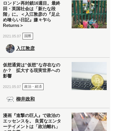
ロンドン再封鎖16週目。最終
回・英国社会は「新たな段
階」に。＜入江敦彦の『足止
め喰らい日記』嫌々乍ら
Returns＞
国際
2021.05.07
入江敦彦
仮想通貨は“仮想”な存在なの
か？ 拡大する現実世界への
影響
政治・経済
2021.05.07
柳井政和
漫画『進撃の巨人』で政治の
エッセンスを。 良質なエンタ
ーテイメントは「政治離れ」