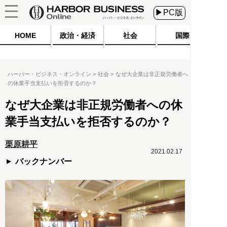
▶PC版
HOME
政治・経済
社会
国際
ハーバー・ビジネス・オンライン
社会
なぜ大企業は非正規労働者へ
の休業手当支払いを拒否するのか？
なぜ大企業は非正規労働者への休
業手当支払いを拒否するのか？
栗原耕平
2021.02.17
バックナンバー