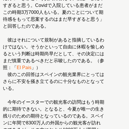
すぎると思う。Covidで入院している患者がまだ
この時期3万7000人もいる。夏のことについて期
待感をもって思案するのはまだ早すぎると思う」
と回答したのである。
彼はそれについて規制があると指摘しているわ
けではない。そうかといって自由に休暇を愉しめ
るという判断は時期尚早だとして、その決定には
まだ慎重であるべきだと示唆したのである。（参
照：「
El Pais
」）
彼のこの回答はスペインの観光業界にとっては
さらに不安を掻き立てるのに十分なものとなって
いる。
今年のイースターでの観光客の訪問はもう時期
的に期待できない。となると、今夏が唯一の生き
残りのための期待となっているのである。スペイ
ンに年間で8300万人の外国からの観光客が訪れ