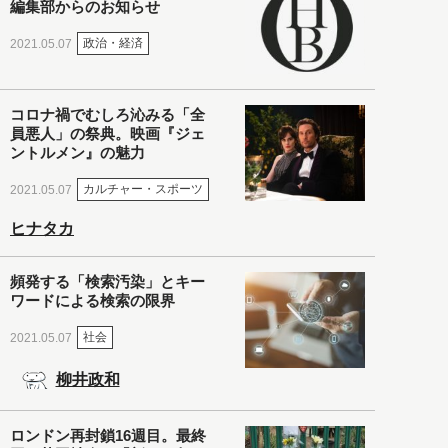
編集部からのお知らせ
政治・経済
2021.05.07
コロナ禍でむしろ沁みる「全
員悪人」の祭典。映画『ジェ
ントルメン』の魅力
カルチャー・スポーツ
2021.05.07
ヒナタカ
頻発する「検索汚染」とキー
ワードによる検索の限界
社会
2021.05.07
柳井政和
ロンドン再封鎖16週目。最終