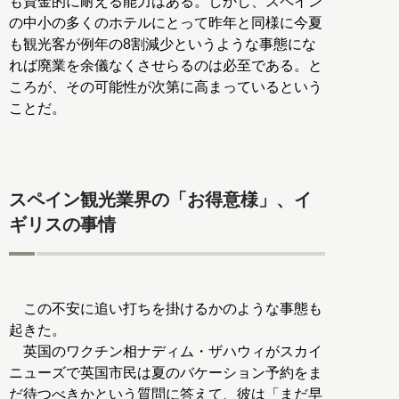
も資金的に耐える能力はある。しかし、スペイン
の中小の多くのホテルにとって昨年と同様に今夏
も観光客が例年の8割減少というような事態にな
れば廃業を余儀なくさせらるのは必至である。と
ころが、その可能性が次第に高まっているという
ことだ。
スペイン観光業界の「お得意様」、イ
ギリスの事情
この不安に追い打ちを掛けるかのような事態も
起きた。
英国のワクチン相ナディム・ザハウィがスカイ
ニューズで英国市民は夏のバケーション予約をま
だ待つべきかという質問に答えて、彼は「まだ早