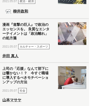
政治・経済
2021.05.07
柳井政和
漫画『進撃の巨人』で政治の
エッセンスを。 良質なエンタ
ーテイメントは「政治離れ」
の処方箋
カルチャー・スポーツ
2021.05.07
井田 真人
上司の「応援」なんて部下に
は響かない！？ 今すぐ職場
に導入するべきモチベーショ
ンアップの方法
社会
2021.05.07
山本マサヤ