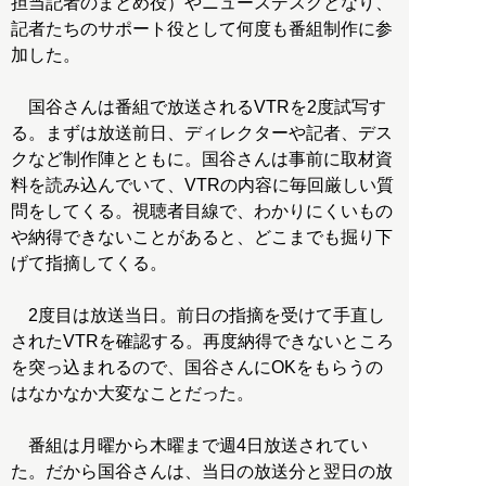
担当記者のまとめ役）やニュースデスクとなり、
記者たちのサポート役として何度も番組制作に参
加した。
国谷さんは番組で放送されるVTRを2度試写す
る。まずは放送前日、ディレクターや記者、デス
クなど制作陣とともに。国谷さんは事前に取材資
料を読み込んでいて、VTRの内容に毎回厳しい質
問をしてくる。視聴者目線で、わかりにくいもの
や納得できないことがあると、どこまでも掘り下
げて指摘してくる。
2度目は放送当日。前日の指摘を受けて手直し
されたVTRを確認する。再度納得できないところ
を突っ込まれるので、国谷さんにOKをもらうの
はなかなか大変なことだった。
番組は月曜から木曜まで週4日放送されてい
た。だから国谷さんは、当日の放送分と翌日の放