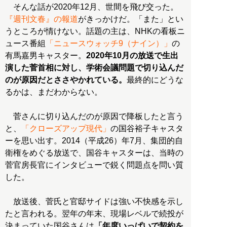
そんな話が2020年12月、世間を飛び交った。
『週刊文春』の報道
がきっかけだ。「また」とい
うところが情けない。話題の主は、NHKの看板ニ
ュース番組
「ニュースウォッチ9（ナイン）」
の
有馬嘉男キャスター。
2020年10月の放送で生出
演した菅首相に対し、学術会議問題で切り込んだ
のが原因だとささやかれている。
最終的にどうな
るかは、まだわからない。
菅さんに切り込んだのが原因で降板したと言う
と、
「クローズアップ現代」
の国谷裕子キャスタ
ーを思い出す。2014（平成26）年7月、集団的自
衛権をめぐる放送で、国谷キャスターは、当時の
菅官房長官にインタビューで鋭く問題点を問い質
した。
放送後、菅氏と官邸サイドは強い不快感を示し
たと言われる。翌年の年末、現場レベルで続投が
決まっていた国谷さんは
「年度いっぱいで契約を