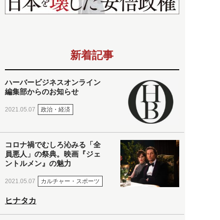
新着記事
ハーバービジネスオンライン
編集部からのお知らせ
政治・経済
2021.05.07
コロナ禍でむしろ沁みる「全
員悪人」の祭典。映画『ジェ
ントルメン』の魅力
カルチャー・スポーツ
2021.05.07
ヒナタカ