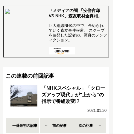
メディアの闇 「安倍官邸
『
VS.NHK」森友取材全真相
』
巨大組織NHKの中で、歪められ
ていく森友事件報道。 スクープ
を連発した記者の、渾身のノンフ
ィクション。
この連載の前回記事
「NHKスペシャル」「クロー
ズアップ現代」が“上から”の
指示で番組改変!?
2021.01.30
一番最初の記事
前の記事
次の記事