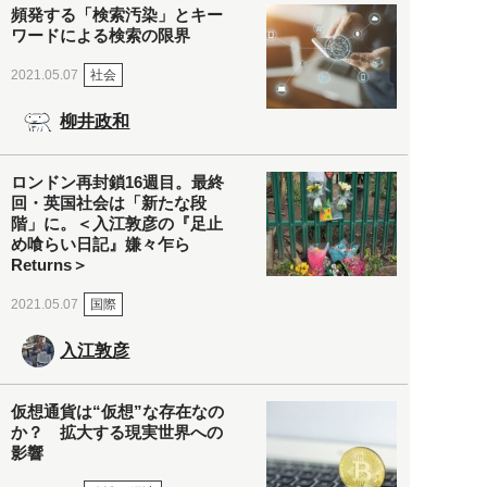
頻発する「検索汚染」とキー
ワードによる検索の限界
社会
2021.05.07
柳井政和
ロンドン再封鎖16週目。最終
回・英国社会は「新たな段
階」に。＜入江敦彦の『足止
め喰らい日記』嫌々乍ら
Returns＞
国際
2021.05.07
入江敦彦
仮想通貨は“仮想”な存在なの
か？ 拡大する現実世界への
影響