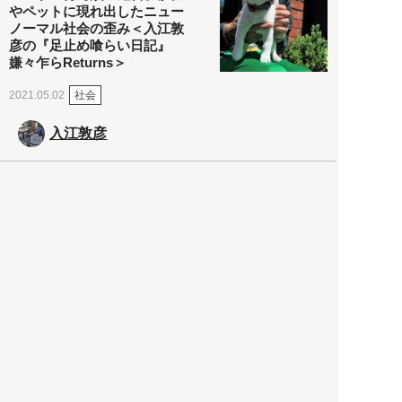
やペットに現れ出したニュー
ノーマル社会の歪み＜入江敦
彦の『足止め喰らい日記』
嫌々乍らReturns＞
社会
2021.05.02
入江敦彦
「ケーキの出前」に「高級ブ
ランドのサブスク」も――コ
ロナ禍のなか「進化」する百
貨店
政治・経済
2021.05.02
都市商業研究所
「高度外国人材」という言葉
に潜む欺瞞と、日本が搾取し
依存する圧倒的多数の外国人