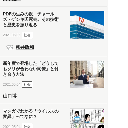
PDFの生みの親、チャール
ズ・ゲシキ氏死去。その技術
と歴史を振り返る
社会
2021.05.05
柳井政和
新年度で登場した「どうして
もソリが合わない同僚」と付
き合う方法
社会
2021.05.04
山口博
マンガでわかる「ウイルスの
変異」ってなに？
社会
2021.05.04