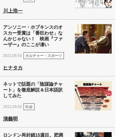
川上浩一
アンソニー・ホプキンスのオ
スカー受賞は「番狂わせ」な
んかじゃない！ 映画『ファ
ーザー』のここが凄い
カルチャー・スポーツ
2021.05.03
ヒナタカ
ネットで話題の「陰謀論チャ
ート」を徹底解説＆日本語訳
してみた
社会
2021.05.03
清義明
ロンドン再封鎖15週目。肥満