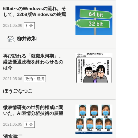
64bitへのWindowsの流れ。そ
して、32bit版Windowsの終焉
社会
2021.05.06
柳井政和
再び訪れる「就職氷河期」。
縁故優遇政権を終わらせるの
は今
政治・経済
2021.05.06
ぼうごなつこ
微表情研究の世界的権威に聞
いた、AI表情分析技術の展望
社会
2021.05.05
清水建二