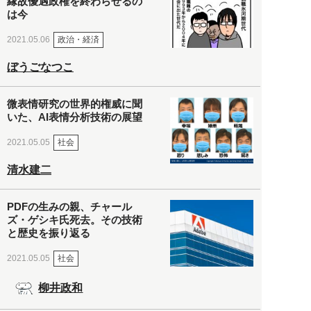
縁故優遇政権を終わらせるの
は今
政治・経済
2021.05.06
ぼうごなつこ
微表情研究の世界的権威に聞
いた、AI表情分析技術の展望
社会
2021.05.05
清水建二
PDFの生みの親、チャール
ズ・ゲシキ氏死去。その技術
と歴史を振り返る
社会
2021.05.05
柳井政和