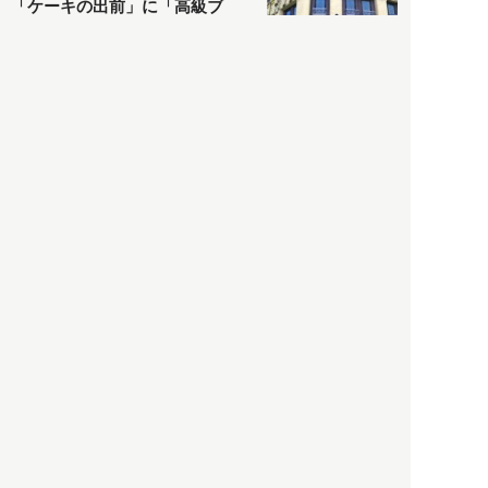
「ケーキの出前」に「高級ブ
ランドのサブスク」も――コ
ロナ禍のなか「進化」する百
貨店
政治・経済
2021.05.02
都市商業研究所
「高度外国人材」という言葉
に潜む欺瞞と、日本が搾取し
依存する圧倒的多数の外国人
労働者の実像とは？
社会
2021.05.01
月刊日本
以前の記事をもっと見る