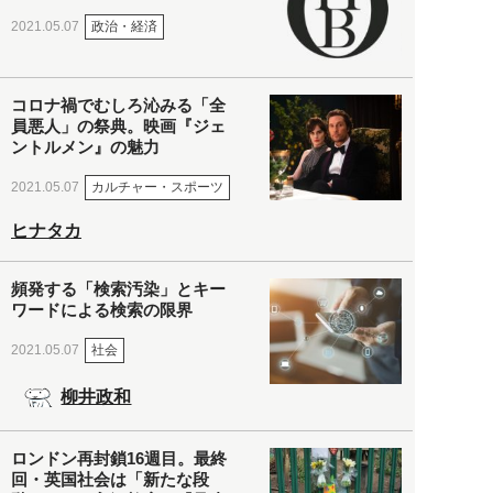
政治・経済
2021.05.07
コロナ禍でむしろ沁みる「全
員悪人」の祭典。映画『ジェ
ントルメン』の魅力
カルチャー・スポーツ
2021.05.07
ヒナタカ
頻発する「検索汚染」とキー
ワードによる検索の限界
社会
2021.05.07
柳井政和
ロンドン再封鎖16週目。最終
回・英国社会は「新たな段