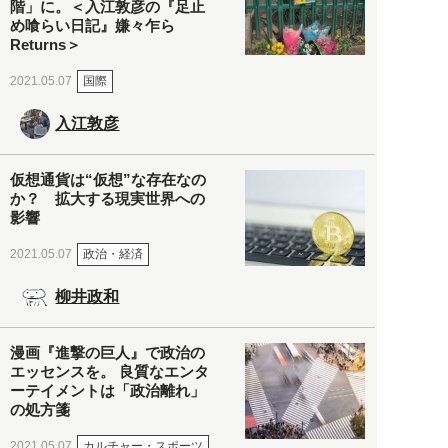
階」に。＜入江敦彦の『足止
め喰らい日記』嫌々乍ら
Returns＞
国際
2021.05.07
入江敦彦
仮想通貨は“仮想”な存在なの
か？ 拡大する現実世界への
影響
政治・経済
2021.05.07
柳井政和
漫画『進撃の巨人』で政治の
エッセンスを。 良質なエンタ
ーテイメントは「政治離れ」
の処方箋
カルチャー・スポーツ
2021.05.07