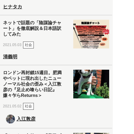
ヒナタカ
ネットで話題の「陰謀論チャ
ート」を徹底解説＆日本語訳
してみた
社会
2021.05.03
清義明
ロンドン再封鎖15週目。肥満
やペットに現れ出したニュー
ノーマル社会の歪み＜入江敦
彦の『足止め喰らい日記』
嫌々乍らReturns＞
社会
2021.05.02
入江敦彦