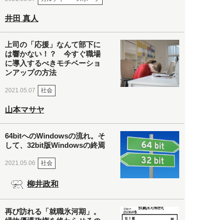
井田 真人
上司の「応援」なんて部下に
は響かない！？ 今すぐ職場
に導入するべきモチベーショ
ンアップの方法
社会
2021.05.07
山本マサヤ
64bitへのWindowsの流れ。そ
して、32bit版Windowsの終焉
社会
2021.05.06
柳井政和
再び訪れる「就職氷河期」。