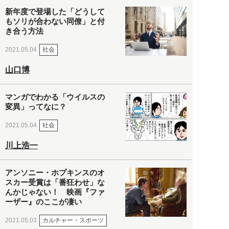
新年度で登場した「どうして
もソリが合わない同僚」と付
き合う方法
社会
2021.05.04
山口博
マンガでわかる「ウイルスの
変異」ってなに？
社会
2021.05.04
川上浩一
アンソニー・ホプキンスのオ
スカー受賞は「番狂わせ」な
んかじゃない！ 映画『ファ
ーザー』のここが凄い
カルチャー・スポーツ
2021.05.03