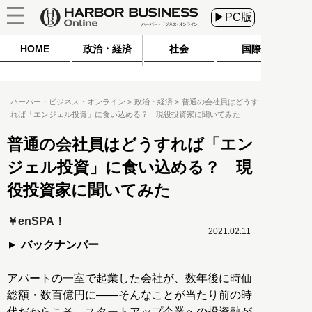
▶PC版
HOME
政治・経済
社会
国際
ハーバー・ビジネス・オンライン
政治・経済
普通の会社員はどうす
れば「エンジェル投資」に食い込める？ 現役投資家に聞いてみた
普通の会社員はどうすれば「エン
ジェル投資」に食い込める？ 現
役投資家に聞いてみた
￥enSPA！
2021.02.11
バックナンバー
アパートの一室で起業した会社が、数年後に時価
総額・数百億円に――そんなことが当たり前の時
代だからこそ、スタートアップ企業への投資熱が