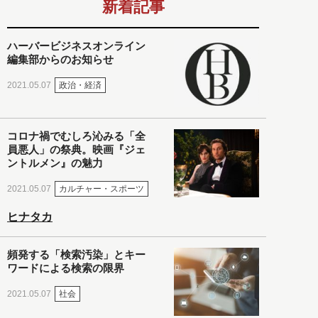
新着記事
ハーバービジネスオンライン
編集部からのお知らせ
政治・経済
2021.05.07
コロナ禍でむしろ沁みる「全
員悪人」の祭典。映画『ジェ
ントルメン』の魅力
カルチャー・スポーツ
2021.05.07
ヒナタカ
頻発する「検索汚染」とキー
ワードによる検索の限界
社会
2021.05.07