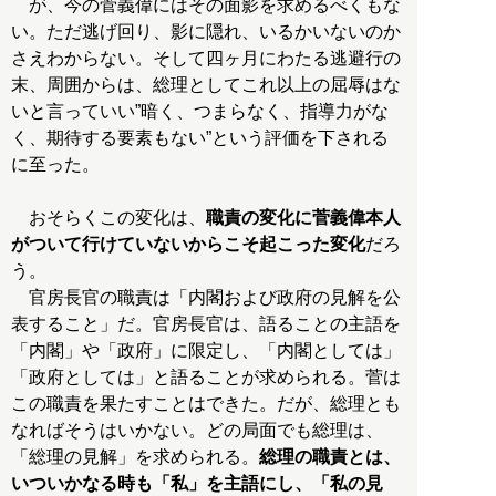
が、今の菅義偉にはその面影を求めるべくもな
い。ただ逃げ回り、影に隠れ、いるかいないのか
さえわからない。そして四ヶ月にわたる逃避行の
末、周囲からは、総理としてこれ以上の屈辱はな
いと言っていい”暗く、つまらなく、指導力がな
く、期待する要素もない”という評価を下される
に至った。
おそらくこの変化は、
職責の変化に菅義偉本人
がついて行けていないからこそ起こった変化
だろ
う。
官房長官の職責は「内閣および政府の見解を公
表すること」だ。官房長官は、語ることの主語を
「内閣」や「政府」に限定し、「内閣としては」
「政府としては」と語ることが求められる。菅は
この職責を果たすことはできた。だが、総理とも
なればそうはいかない。どの局面でも総理は、
「総理の見解」を求められる。
総理の職責とは、
いついかなる時も「私」を主語にし、「私の見