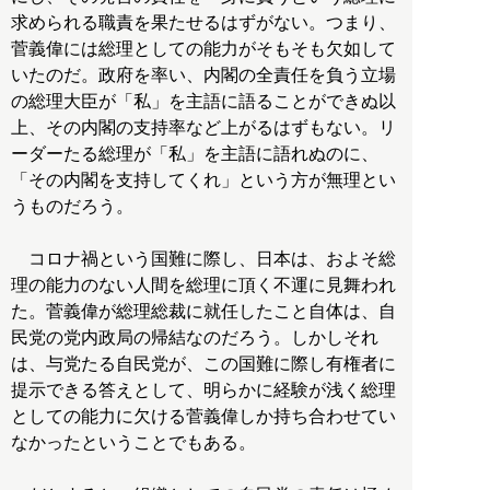
求められる職責を果たせるはずがない。つまり、
菅義偉には総理としての能力がそもそも欠如して
いたのだ。政府を率い、内閣の全責任を負う立場
の総理大臣が「私」を主語に語ることができぬ以
上、その内閣の支持率など上がるはずもない。リ
ーダーたる総理が「私」を主語に語れぬのに、
「その内閣を支持してくれ」という方が無理とい
うものだろう。
コロナ禍という国難に際し、日本は、およそ総
理の能力のない人間を総理に頂く不運に見舞われ
た。菅義偉が総理総裁に就任したこと自体は、自
民党の党内政局の帰結なのだろう。しかしそれ
は、与党たる自民党が、この国難に際し有権者に
提示できる答えとして、明らかに経験が浅く総理
としての能力に欠ける菅義偉しか持ち合わせてい
なかったということでもある。