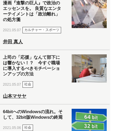
漫画『進撃の巨人』で政治の
エッセンスを。 良質なエンタ
ーテイメントは「政治離れ」
の処方箋
カルチャー・スポーツ
2021.05.07
井田 真人
上司の「応援」なんて部下に
は響かない！？ 今すぐ職場
に導入するべきモチベーショ
ンアップの方法
社会
2021.05.07
山本マサヤ
64bitへのWindowsの流れ。そ
して、32bit版Windowsの終焉
社会
2021.05.06