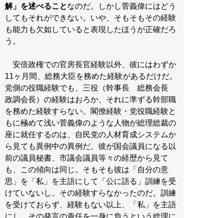
解」を述べること
なのだ。しかし菅義偉にはどう
してもそれができない。いや、そもそもその経験
も能力も欠如していると表現したほうが正確だろ
う。
安倍政権での官房長官経験以外、彼にはわずか
11ヶ月間、総務大臣を務めた経験があるだけだ。
党側の役職経験でも、三役（幹事長 総務会長
政調会長）の経験はおろか、それに準ずる幹部職
を務めた経験すらない。閣僚経験・党役職経験と
もに極めて浅い菅義偉のような人物が総理総裁の
座に就任するのは、自民党の人材育成システムか
ら見ても異例中の異例だ。彼が国会議員になる以
前の議員秘書、市議会議員等々の経歴から見て
も、この傾向は同じ。そもそも彼は「自分の意
思」を「私」を主語にして「公に語る」訓練を受
けていないし、その経験すらなかったのだ。訓練
を受けておらず、経験もない以上、「私」を主語
にし、その発言の責任を一身に負うという総理に