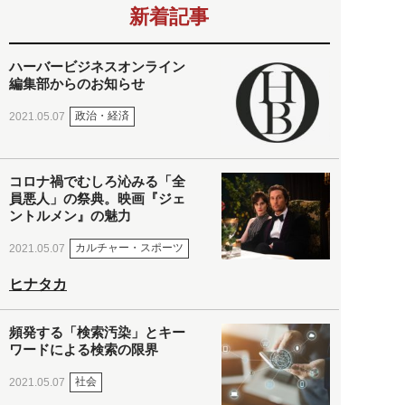
新着記事
ハーバービジネスオンライン
編集部からのお知らせ
政治・経済
2021.05.07
コロナ禍でむしろ沁みる「全
員悪人」の祭典。映画『ジェ
ントルメン』の魅力
カルチャー・スポーツ
2021.05.07
ヒナタカ
頻発する「検索汚染」とキー
ワードによる検索の限界
社会
2021.05.07