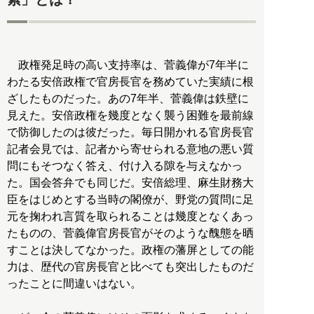
政権発足時の高い支持率は、菅義偉が7年半に
わたる安倍政権で官房長官を務めていた実績に根
ざしたものだった。あの7年半、菅義偉は鉄壁に
見えた。安倍政権を幾度となく襲う困難を最前線
で防御したのは彼だった。毎日開かれる官房長官
記者会見では、記者から寄せられる意地の悪い質
問にもそつなく答え、付け入る隙を与えなかっ
た。国会答弁でも同じだ。安倍総理、麻生財務大
臣をはじめとする当時の閣僚が、野党の質問に足
元を掬われ言質を取られることは幾度となくあっ
たものの、菅義偉官房長官がそのような醜態を晒
すことは決してなかった。政権の藩屏としての能
力は、歴代の官房長官と比べても突出したものだ
ったことに間違いはない。