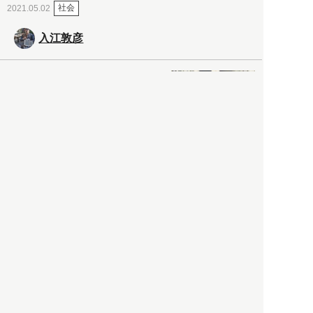
社会
2021.05.02
入江敦彦
「ケーキの出前」に「高級ブ
ランドのサブスク」も――コ
ロナ禍のなか「進化」する百
貨店
政治・経済
2021.05.02
都市商業研究所
「高度外国人材」という言葉
に潜む欺瞞と、日本が搾取し
依存する圧倒的多数の外国人
労働者の実像とは？
社会
2021.05.01
月刊日本