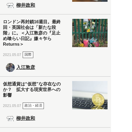
柳井政和
ロンドン再封鎖16週目。最終
回・英国社会は「新たな段
階」に。＜入江敦彦の『足止
め喰らい日記』嫌々乍ら
Returns＞
国際
2021.05.07
入江敦彦
仮想通貨は“仮想”な存在なの
か？ 拡大する現実世界への
影響
政治・経済
2021.05.07
柳井政和