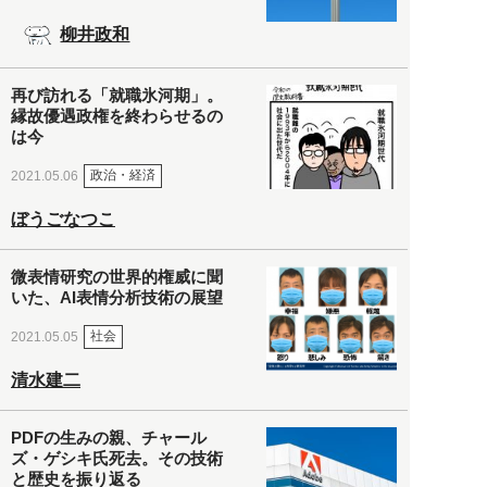
柳井政和
再び訪れる「就職氷河期」。
縁故優遇政権を終わらせるの
は今
政治・経済
2021.05.06
ぼうごなつこ
微表情研究の世界的権威に聞
いた、AI表情分析技術の展望
社会
2021.05.05
清水建二
PDFの生みの親、チャール
ズ・ゲシキ氏死去。その技術
と歴史を振り返る