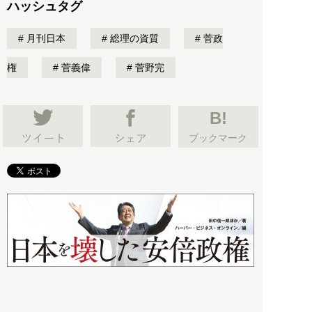
ハッシュタグ
月刊日本
総理の資質
菅政
権
菅義偉
菅野完
B!
ブックマーク