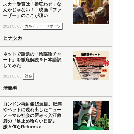
スカー受賞は「番狂わせ」な
んかじゃない！ 映画『ファ
ーザー』のここが凄い
カルチャー・スポーツ
2021.05.03
ヒナタカ
ネットで話題の「陰謀論チャ
ート」を徹底解説＆日本語訳
してみた
社会
2021.05.03
清義明
ロンドン再封鎖15週目。肥満
やペットに現れ出したニュー
ノーマル社会の歪み＜入江敦
彦の『足止め喰らい日記』
嫌々乍らReturns＞