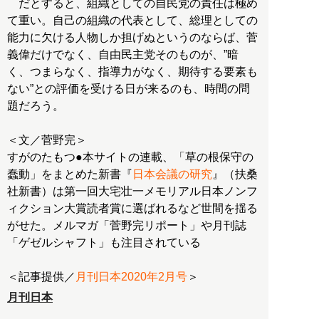
だとすると、組織としての自民党の責任は極め
て重い。自己の組織の代表として、総理としての
能力に欠ける人物しか担げぬというのならば、菅
義偉だけでなく、自由民主党そのものが、”暗
く、つまらなく、指導力がなく、期待する要素も
ない”との評価を受ける日が来るのも、時間の問
題だろう。
＜文／菅野完＞
すがのたもつ●本サイトの連載、「草の根保守の
蠢動」をまとめた新書『
日本会議の研究
』（扶桑
社新書）は第一回大宅壮一メモリアル日本ノンフ
ィクション大賞読者賞に選ばれるなど世間を揺る
がせた。メルマガ「菅野完リポート」や月刊誌
「ゲゼルシャフト」も注目されている
＜記事提供／
月刊日本2020年2月号
月刊日本