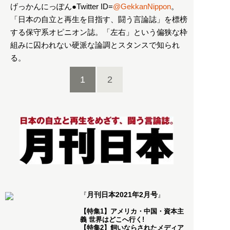
げっかんにっぽん●Twitter ID=
@GekkanNippon
。
「日本の自立と再生を目指す、闘う言論誌」を標榜
する保守系オピニオン誌。「左右」という偏狭な枠
組みに囚われない硬派な論調とスタンスで知られ
る。
1
2
月刊日本2021年2月号
『
』
【特集1】アメリカ・中国・資本主
義 世界はどこへ行く!
【特集2】飼いならされたメディア