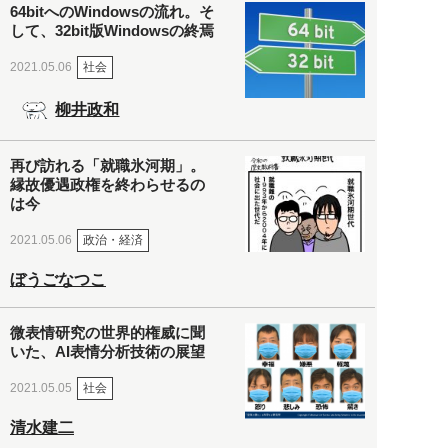
64bitへのWindowsの流れ。そ
して、32bit版Windowsの終焉
社会
2021.05.06
柳井政和
再び訪れる「就職氷河期」。
縁故優遇政権を終わらせるの
は今
政治・経済
2021.05.06
ぼうごなつこ
微表情研究の世界的権威に聞
いた、AI表情分析技術の展望
社会
2021.05.05
清水建二