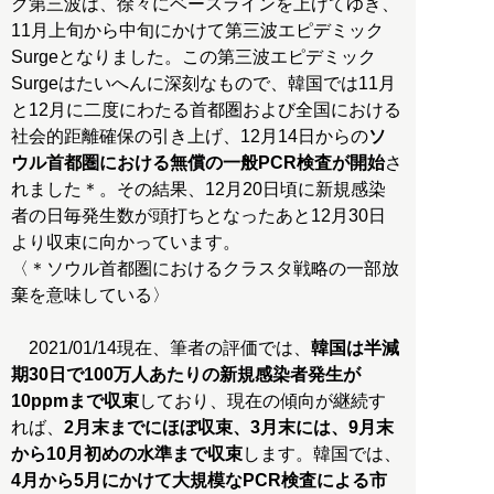
ク第三波は、徐々にベースラインを上げてゆき、
11月上旬から中旬にかけて第三波エピデミック
Surgeとなりました。この第三波エピデミック
Surgeはたいへんに深刻なもので、韓国では11月
と12月に二度にわたる首都圏および全国における
社会的距離確保の引き上げ、12月14日からの
ソ
ウル首都圏における無償の一般PCR検査が開始
さ
れました＊。その結果、12月20日頃に新規感染
者の日毎発生数が頭打ちとなったあと12月30日
より収束に向かっています。
〈＊ソウル首都圏におけるクラスタ戦略の一部放
棄を意味している〉
2021/01/14現在、筆者の評価では、
韓国は半減
期30日で100万人あたりの新規感染者発生が
10ppmまで収束
しており、現在の傾向が継続す
れば、
2月末までにほぼ収束、3月末には、9月末
から10月初めの水準まで収束
します。韓国では、
4月から5月にかけて大規模なPCR検査による市