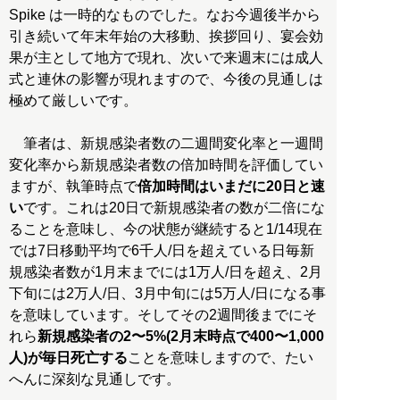
Spike は一時的なものでした。なお今週後半から
引き続いて年末年始の大移動、挨拶回り、宴会効
果が主として地方で現れ、次いで来週末には成人
式と連休の影響が現れますので、今後の見通しは
極めて厳しいです。
筆者は、新規感染者数の二週間変化率と一週間
変化率から新規感染者数の倍加時間を評価してい
ますが、執筆時点で
倍加時間はいまだに20日と速
い
です。これは20日で新規感染者の数が二倍にな
ることを意味し、今の状態が継続すると1/14現在
では7日移動平均で6千人/日を超えている日毎新
規感染者数が1月末までには1万人/日を超え、2月
下旬には2万人/日、3月中旬には5万人/日になる事
を意味しています。そしてその2週間後までにそ
れら
新規感染者の2〜5%(2月末時点で400〜1,000
人)が毎日死亡する
ことを意味しますので、たい
へんに深刻な見通しです。