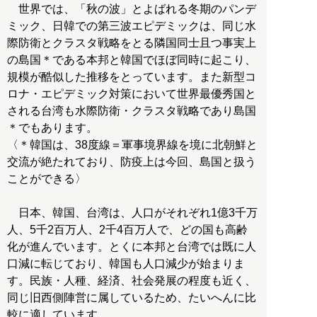
世界では、「秋の波」とよばれる冬期のパンデ
ミック、日韓での第三波エピデミックは、同じ水
際防衛とクラスタ戦略をとる隣国同士且つ事実上
の島国＊である本邦と韓国でほぼ同時に起こり、
規模が酷似した推移をとっています。また新型コ
ロナ・エピデミック対策において世界最優秀国と
される台湾も水際防衛・クラスタ戦略であり島国
＊でもあります。
〈＊韓国は、38度線＝軍事境界線を境に北朝鮮と
交流が絶たれており、防疫上は今回、島国と扱う
ことができる〉
日本、韓国、台湾は、人口がそれぞれ1億3千万
人、5千2百万人、2千4百万人で、どの国も高齢
化が進んでいます。とくに本邦と台湾では既に人
口減に転じており、韓国も人口減少が始まりま
す。民族・人種、経済、社会発展の程度も近く、
同じ旧西側陣営に属しているため、たいへんに比
較に適しています。