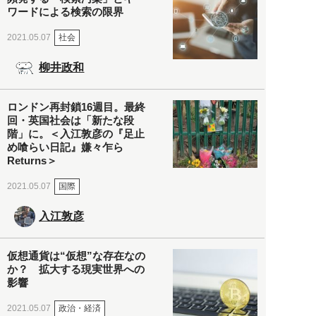
ワードによる検索の限界
社会
2021.05.07
柳井政和
ロンドン再封鎖16週目。最終
回・英国社会は「新たな段
階」に。＜入江敦彦の『足止
め喰らい日記』嫌々乍ら
Returns＞
国際
2021.05.07
入江敦彦
仮想通貨は“仮想”な存在なの
か？ 拡大する現実世界への
影響
政治・経済
2021.05.07