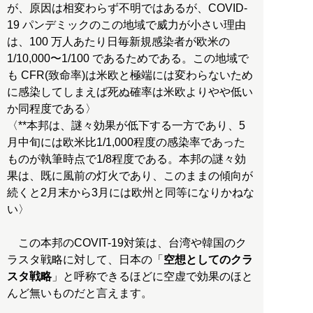
が、原因は相変わらず不明ではあるが、COVID-
19 パンデミックのこの地域で威力が小さい理由
は、100 万人あたり日毎新規感染者が欧米の
1/10,000〜1/100 であるためである。この地域で
も CFR(致命率)は米欧と極端には変わらないため
に感染してしまえば死ぬ確率は米欧よりやや低い
か同程度である〉
〈**本邦は、謎々効果が低下する一方であり、5
月中旬には欧米比1/1,000程度の感染率であった
ものが執筆時点で1/8程度である。本邦の謎々効
果は、既に風前の灯火であり、このままの傾向が
続くと2月末から3月には欧州と同等になりかねな
い〉
この本邦のCOVIT-19対策は、台湾や韓国のク
ラスタ戦略に対して、日本の「
空想としてのクラ
スタ戦略
」と呼称できるほどに空虚で効果のほと
んど無いものだと言えます。