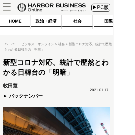
▶PC版
HOME
政治・経済
社会
国際
ハーバー・ビジネス・オンライン
社会
新型コロナ対応、統計で歴然
とわかる日韓台の「明暗」
新型コロナ対応、統計で歴然とわ
かる日韓台の「明暗」
牧田寛
2021.01.17
バックナンバー