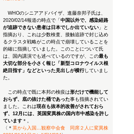
WHOのシニアアドバイザ、進藤奈邦子氏は、
2020/02/14報道の時点で「
中国以外で、感染経路
が追跡できない患者は日本でしか出ていない
」と
指摘おり、これは少数検査、接触追跡で封じ込め
るクラスタ戦略がこの時点で崩壊していることを
的確に指摘していました。このことについて氏
は、国内講演でも述べているのですが、この
最も
大切な部分を小さく報じ「新型コロナウイルス根
絶目指す」などといった見出しが横行
していまし
た。
この時点で既に本邦の検疫は
形だけで機能して
おらず、底の抜けた桶であった
事も指摘されてい
ました。これは
現在も抜本的改善がされておら
ず、12月には、英国変異株の国内市中感染を許し
ています
＊。
〈＊
英から入国…観察中会食 同席２人に変異株