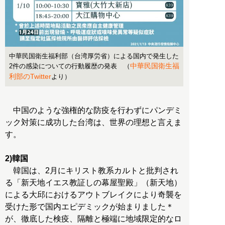
中華民国衛生福利部（台湾厚労省）による国内で発生した
中華民国衛生福
2件の感染についての行動履歴の発表 （
利部のTwitter
より）
中国のような強権的な防疫を行わずにパンデミ
ック対策に成功した台湾は、世界の理想と言えま
す。
2)韓国
韓国は、2月にキリスト教系カルトと批判され
る「新天地イエス教証しの幕屋聖殿」（新天地）
による大邱におけるアウトブレイクにより奇襲を
受けた形で国内エピデミックが始まりました＊
が、徹底した検疫、隔離と極端に地域限定的なロ