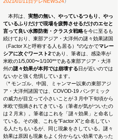
2021/01/11日テレNEWS24
〉
本邦は、
実態の無い、やっているつもり、やっ
ているふりだけで現場を疲弊させるだけのエセと
言って良い水際防衛・クラスタ戦略
を今に至るも
続けており、東部アジア・大洋州の謎々効果諸国
（Factor Xと呼称する人も居る）*のなかで
マレー
シアに次ぐワースト2
であり、筆者は、感染率が
米欧の1/5,000〜1/100**である東部アジア・大洋
州の
謎々効果が本邦では崩壊する
日が近いのでは
ないかと強く危惧しています。
〈* モンゴル、中国、ミャンマー以東の東部アジ
ア・大洋州諸国では、COVOD-19 パンデミック
の威力が目立って小さいことが 3 月中下旬頃から
米欧で指摘されてきている（筆者が気がついたの
は 2 月末）。筆者はこれを「謎々効果」と命名し
ている。その後、これを”Factor X”と命名してい
る人たちもいるが、同じ現象をさしている。謎々
効果は原因も現象もよく分からない効果であった