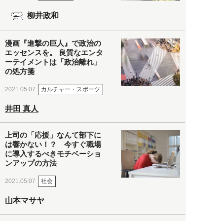
柳井政和
漫画『進撃の巨人』で政治の
エッセンスを。 良質なエンタ
ーテイメントは「政治離れ」
の処方箋
カルチャー・スポーツ
2021.05.07
井田 真人
上司の「応援」なんて部下に
は響かない！？ 今すぐ職場
に導入するべきモチベーショ
ンアップの方法
社会
2021.05.07
山本マサヤ