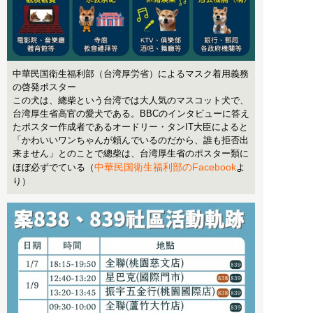
中華民国衛生福利部（台湾厚労省）によるマスク着用義務
の啓発ポスター
この犬は、總柴という台湾では大人気のマスコット犬で、
台湾厚生省高官の愛犬である。BBCのインタビューに答え
たポスター作成者であるオードリー・タンIT大臣によると
「かわいいワンちゃんが頼んでいるのだから、誰も拒否出
来ません」とのことで總柴は、台湾厚生省のポスター類に
中華民国衛生福利部のFacebook
ほぼ必ずでている（
よ
り）