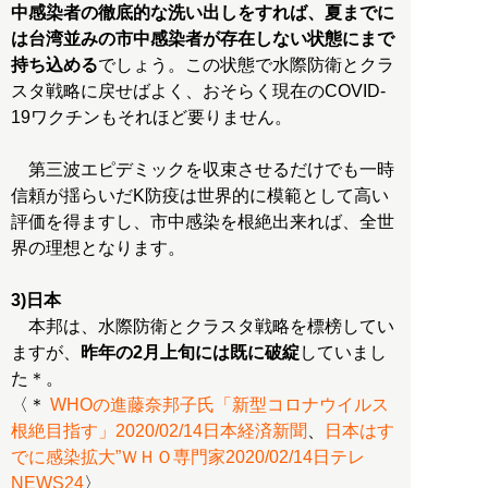
中感染者の徹底的な洗い出しをすれば、夏までに
は台湾並みの市中感染者が存在しない状態にまで
持ち込める
でしょう。この状態で水際防衛とクラ
スタ戦略に戻せばよく、おそらく現在のCOVID-
19ワクチンもそれほど要りません。
第三波エピデミックを収束させるだけでも一時
信頼が揺らいだK防疫は世界的に模範として高い
評価を得ますし、市中感染を根絶出来れば、全世
界の理想となります。
3)日本
本邦は、水際防衛とクラスタ戦略を標榜してい
ますが、
昨年の2月上旬には既に破綻
していまし
た＊。
〈＊
WHOの進藤奈邦子氏「新型コロナウイルス
根絶目指す」2020/02/14日本経済新聞
、
日本はす
でに感染拡大”ＷＨＯ専門家2020/02/14日テレ
NEWS24
〉