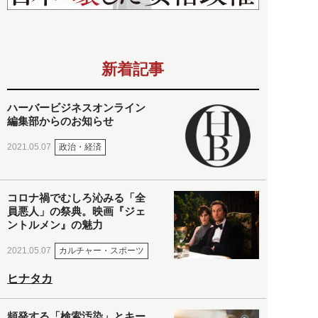
新着記事
ハーバービジネスオンライン
編集部からのお知らせ
政治・経済
2021.05.07
コロナ禍でむしろ沁みる「全
員悪人」の祭典。映画『ジェ
ントルメン』の魅力
カルチャー・スポーツ
2021.05.07
ヒナタカ
頻発する「検索汚染」とキー