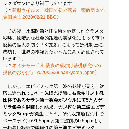
ックダウンにより制圧しています。
〈＊
新型ウイルス、韓国で初の死者 宗教団体で
集団感染 2020/02/21 BBC
〉
その後、水際防衛とIT技術を駆使したクラスタ
戦略、段階的な社会的距離の義務化によって市中
感染の拡大を防ぐ「K防疫」によってほぼ制圧に
成功し、世界の模範とたいへんに高く評価されて
います＊。
〈＊
ネイチャー「Ｋ-防疫の成功は基礎研究への
投資のおかげ」 2020/05/28 hankyoreh japan
〉
しかし、エピデミック第二波の兆候が見え、対
応に追われていた＊8/15光復節に
右派キリスト教
団体であるサラン第一教会がソウルにて5万人ゲ
リラ集会を開催
した結果、大規模な
第二波エピデ
ミックSurge
が発生し＊＊、その収束過程の中で
ベースラインが1.5ppmと第二波前の0.6ppmより
一桁高い状態で季節性の
第三波エピデミック