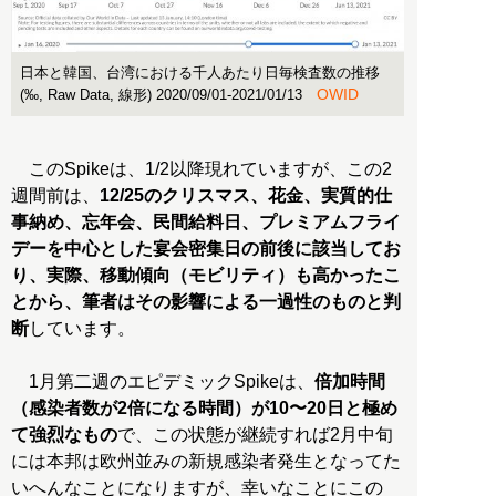
日本と韓国、台湾における千人あたり日毎検査数の推移
OWID
(‰, Raw Data, 線形) 2020/09/01-2021/01/13
このSpikeは、1/2以降現れていますが、この2
週間前は、
12/25のクリスマス、花金、実質的仕
事納め、忘年会、民間給料日、プレミアムフライ
デーを中心とした宴会密集日の前後に該当してお
り、実際、移動傾向（モビリティ）も高かったこ
とから、筆者はその影響による一過性のものと判
断
しています。
1月第二週のエピデミックSpikeは、
倍加時間
（感染者数が2倍になる時間）が10〜20日と極め
て強烈なもの
で、この状態が継続すれば2月中旬
には本邦は欧州並みの新規感染者発生となってた
いへんなことになりますが、幸いなことにこの