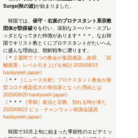
Surge(秋の波)
が始まりました。
韓国では、
保守・右派のプロテスタント系宗教
団体が防疫破り
を行い、深刻なスーパー・スプレ
ッダとなってきた特徴があります＊＊＊。なお韓
国でキリスト教とくにプロテスタントがたいへん
に盛んな理由は、朝鮮戦争に遡ります。
〈＊
２週間で７つの教会が集団感染…政府、「距
離措置」レベル引き上げを検討 2020/08/15
hankyoreh japan
〉
〈＊＊
［ニュース分析］プロテスタント教会が新
型コロナ感染拡大の発信源となった理由とは
2020/08/20 hankyoreh japan
〉
〈＊＊＊
［寄稿］政治と宗教、別れる時が来た
2020/08/22 ピョ・チャンウォン前国会議員
hankyoreh japan
〉
韓国で10月上旬に始まった季節性のエピデミッ