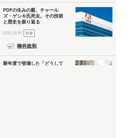
PDFの生みの親、チャール
ズ・ゲシキ氏死去。その技術
と歴史を振り返る
社会
2021.05.05
柳井政和
新年度で登場した「どうして
もソリが合わない同僚」と付
き合う方法
社会
2021.05.04
山口博
マンガでわかる「ウイルスの
変異」ってなに？
社会
2021.05.04