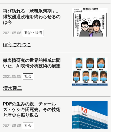
再び訪れる「就職氷河期」。
縁故優遇政権を終わらせるの
は今
政治・経済
2021.05.06
ぼうごなつこ
微表情研究の世界的権威に聞
いた、AI表情分析技術の展望
社会
2021.05.05
清水建二
PDFの生みの親、チャール
ズ・ゲシキ氏死去。その技術
と歴史を振り返る
社会
2021.05.05