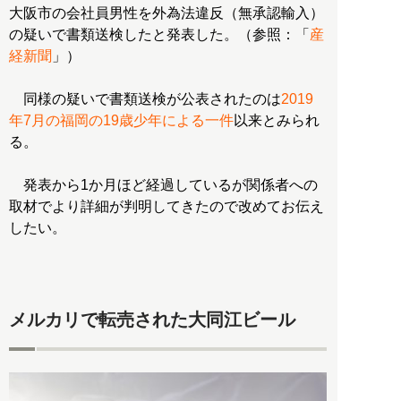
大阪市の会社員男性を外為法違反（無承認輸入）
の疑いで書類送検したと発表した。（参照：「
産
経新聞
」）
同様の疑いで書類送検が公表されたのは
2019
年7月の福岡の19歳少年による一件
以来とみられ
る。
発表から1か月ほど経過しているが関係者への
取材でより詳細が判明してきたので改めてお伝え
したい。
メルカリで転売された大同江ビール