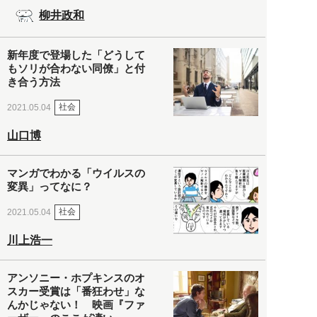
柳井政和
新年度で登場した「どうして
もソリが合わない同僚」と付
き合う方法
社会
2021.05.04
山口博
マンガでわかる「ウイルスの
変異」ってなに？
社会
2021.05.04
川上浩一
アンソニー・ホプキンスのオ
スカー受賞は「番狂わせ」な
んかじゃない！ 映画『ファ