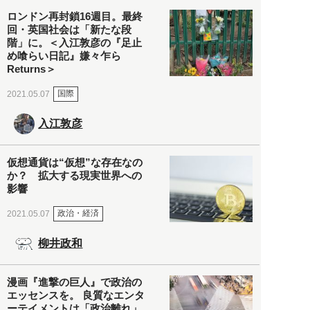
ロンドン再封鎖16週目。最終
回・英国社会は「新たな段
階」に。＜入江敦彦の『足止
め喰らい日記』嫌々乍ら
Returns＞
国際
2021.05.07
入江敦彦
仮想通貨は“仮想”な存在なの
か？ 拡大する現実世界への
影響
政治・経済
2021.05.07
柳井政和
漫画『進撃の巨人』で政治の
エッセンスを。 良質なエンタ
ーテイメントは「政治離れ」