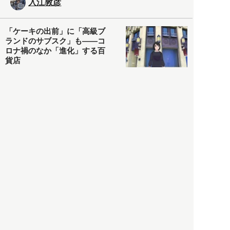
入江敦彦
「ケーキの出前」に「高級ブ
ランドのサブスク」も――コ
ロナ禍のなか「進化」する百
貨店
政治・経済
2021.05.02
都市商業研究所
「高度外国人材」という言葉
に潜む欺瞞と、日本が搾取し
依存する圧倒的多数の外国人
労働者の実像とは？
社会
2021.05.01
月刊日本