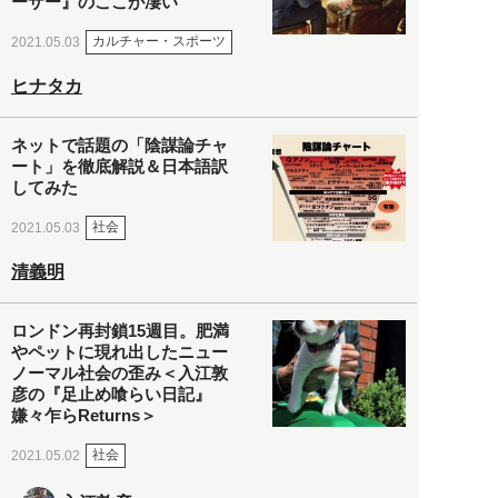
ーザー』のここが凄い
カルチャー・スポーツ
2021.05.03
ヒナタカ
ネットで話題の「陰謀論チャ
ート」を徹底解説＆日本語訳
してみた
社会
2021.05.03
清義明
ロンドン再封鎖15週目。肥満
やペットに現れ出したニュー
ノーマル社会の歪み＜入江敦
彦の『足止め喰らい日記』
嫌々乍らReturns＞
社会
2021.05.02