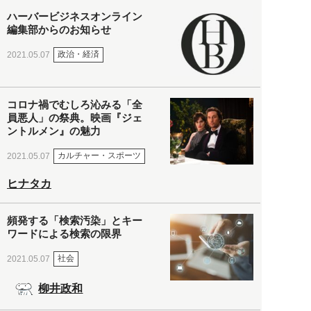
ハーバービジネスオンライン
編集部からのお知らせ
政治・経済
2021.05.07
コロナ禍でむしろ沁みる「全
員悪人」の祭典。映画『ジェ
ントルメン』の魅力
カルチャー・スポーツ
2021.05.07
ヒナタカ
頻発する「検索汚染」とキー
ワードによる検索の限界
社会
2021.05.07
柳井政和