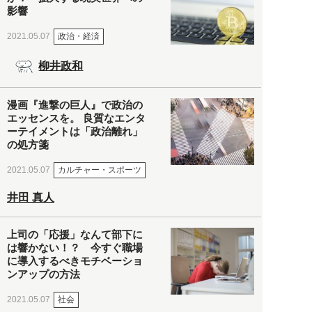
影響
政治・経済
2021.05.07
柳井政和
漫画『進撃の巨人』で政治の
エッセンスを。 良質なエンタ
ーテイメントは「政治離れ」
の処方箋
カルチャー・スポーツ
2021.05.07
井田 真人
上司の「応援」なんて部下に
は響かない！？ 今すぐ職場
に導入するべきモチベーショ
ンアップの方法
社会
2021.05.07