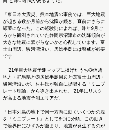
向”と深い相関があるようだ。
「東日本大震災、熊本地震の事例では、巨大地震
が起きる数か月前から沈降が続き、直前にさらに
顕著になった。この経験則によれば、昨年9月ご
ろから観測されていた静岡県沼津市の沈降傾向が
大きな地震に繋がらないかと心配しています。富
士山周辺、駿河湾沿い、房総半島には警戒が必要
です」
’21年巨大地震予測マップに掲げたうち③信越
地方・群馬県と⑤房総半島周辺と⑥富士山周辺・
駿河湾沿いが、村井氏が独自に提唱する「ミニプ
レート理論」から導き出された、’21年にリスク
が高まる地震予測エリアだ。
「日本列島の地下で同一方向に動くいくつかの塊
を『ミニプレート』として8つに分類。この動き
で境界部にひずみが溜まり、地震が発生するのが