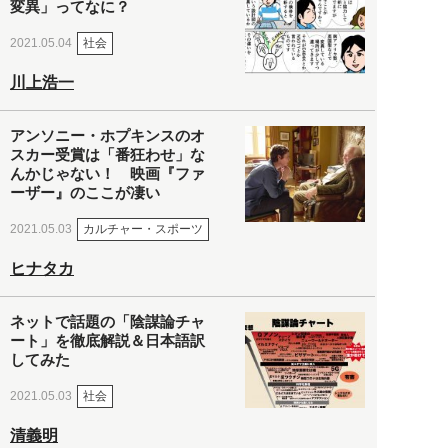
変異」ってなに？
社会
2021.05.04
川上浩一
アンソニー・ホプキンスのオ
スカー受賞は「番狂わせ」な
んかじゃない！ 映画『ファ
ーザー』のここが凄い
カルチャー・スポーツ
2021.05.03
ヒナタカ
ネットで話題の「陰謀論チャ
ート」を徹底解説＆日本語訳
してみた
社会
2021.05.03
清義明