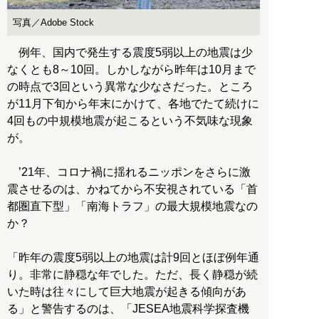
写真／Adobe Stock
例年、国内で発生する震度5弱以上の地震は少
なくとも8～10回。しかしながら昨年は10月まで
の時点で3回という異常な少なさだった。ところ
が11月下旬から年末にかけて、各地でたて続けに
4回もの中規模地震が起こるという不気味な現象
が。
’21年、コロナ禍に揺れるニッポンをさらに激
震させるのは、かねてから不安視されている「首
都圏直下型」「南海トラフ」の最大規模地震なの
か？
「昨年の震度5弱以上の地震は計9回とほぼ例年通
り。非常に静穏な年でした。ただ、長く静穏が続
いた時は往々にして巨大地震が起きる傾向があ
る」と警告するのは、「JESEA地震科学探査機