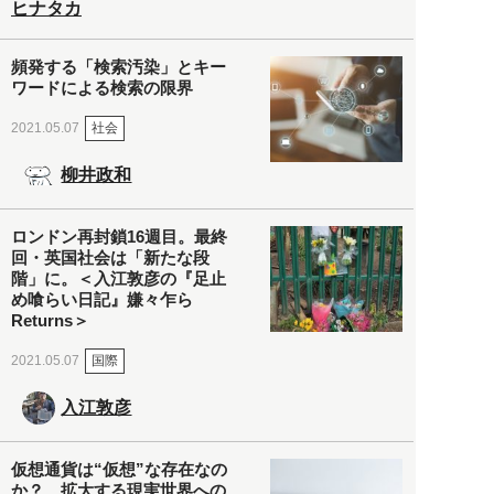
ヒナタカ
頻発する「検索汚染」とキー
ワードによる検索の限界
社会
2021.05.07
柳井政和
ロンドン再封鎖16週目。最終
回・英国社会は「新たな段
階」に。＜入江敦彦の『足止
め喰らい日記』嫌々乍ら
Returns＞
国際
2021.05.07
入江敦彦
仮想通貨は“仮想”な存在なの
か？ 拡大する現実世界への