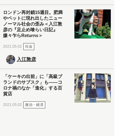
ロンドン再封鎖15週目。肥満
やペットに現れ出したニュー
ノーマル社会の歪み＜入江敦
彦の『足止め喰らい日記』
嫌々乍らReturns＞
社会
2021.05.02
入江敦彦
「ケーキの出前」に「高級ブ
ランドのサブスク」も――コ
ロナ禍のなか「進化」する百
貨店
政治・経済
2021.05.02
都市商業研究所
「高度外国人材」という言葉