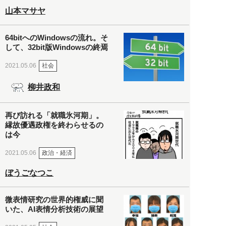
山本マサヤ
64bitへのWindowsの流れ。そ
して、32bit版Windowsの終焉
社会
2021.05.06
柳井政和
再び訪れる「就職氷河期」。
縁故優遇政権を終わらせるの
は今
政治・経済
2021.05.06
ぼうごなつこ
微表情研究の世界的権威に聞
いた、AI表情分析技術の展望